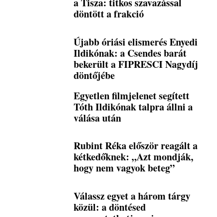
a Tisza: titkos szavazással
döntött a frakció
Újabb óriási elismerés Enyedi
Ildikónak: a Csendes barát
bekerült a FIPRESCI Nagydíj
döntőjébe
Egyetlen filmjelenet segített
Tóth Ildikónak talpra állni a
válása után
Rubint Réka először reagált a
kétkedőknek: „Azt mondják,
hogy nem vagyok beteg”
Válassz egyet a három tárgy
közül: a döntésed