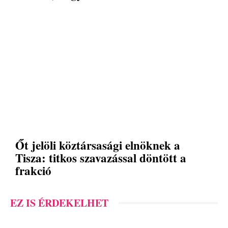
Őt jelöli köztársasági elnöknek a
Tisza: titkos szavazással döntött a
frakció
EZ IS ÉRDEKELHET