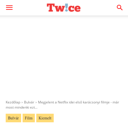
Kezdőlap
Bulvár
Megjelent a Netflix idei első karácsonyi filmje - már
most mindenki ezt...
Bulvár
Film
Kiemelt