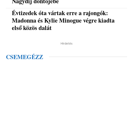
Nagydíj döntőjébe
Évtizedek óta vártak erre a rajongók:
Madonna és Kylie Minogue végre kiadta
első közös dalát
Hirdetés
CSEMEGÉZZ