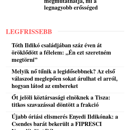
megmutathatja, mi a
legnagyobb erősséged
LEGFRISSEBB
Tóth Ildikó családjában száz éven át
öröklődött a félelem: „Én ezt szeretném
megtörni”
Melyik nő tűnik a legidősebbnek? Az első
válaszod meglepően sokat árulhat el arról,
hogyan látod az embereket
Őt jelöli köztársasági elnöknek a Tisza:
titkos szavazással döntött a frakció
Újabb óriási elismerés Enyedi Ildikónak: a
Csendes barát bekerült a FIPRESCI