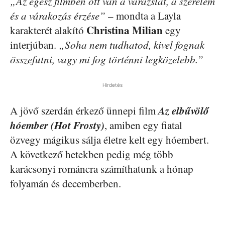
„Az egész filmben ott van a varázslat, a szerelem
és a várakozás érzése”
– mondta a Layla
Christina Milian
karakterét alakító
egy
interjúban.
„Soha nem tudhatod, kivel fognak
összefutni, vagy mi fog történni legközelebb.”
Hirdetés
Az elbűvölő
A jövő szerdán érkező ünnepi film
hóember (Hot Frosty)
, amiben egy fiatal
özvegy mágikus sálja életre kelt egy hóembert.
A következő hetekben pedig még több
karácsonyi románcra számíthatunk a hónap
folyamán és decemberben.