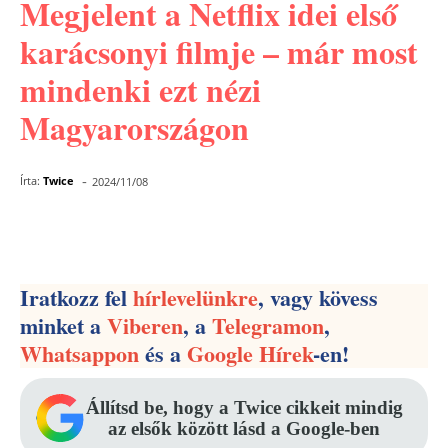
Megjelent a Netflix idei első
karácsonyi filmje – már most
mindenki ezt nézi
Magyarországon
-
Írta:
Twice
2024/11/08
Facebook
Pinterest
WhatsApp
Iratkozz fel
hírlevelünkre
, vagy kövess
minket a
Viberen
, a
Telegramon
,
Whatsappon
és a
Google Hírek
-en!
Állítsd be, hogy a Twice cikkeit mindig
az elsők között lásd a Google-ben