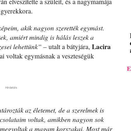
án elveszítette a szüleit, és a nagymamája
a gyerekkora.
épeim, akik nagyon szerették egymást.
tek, amiért mindig is hálás leszek a
Lacira
zesei lehettünk”
– utalt a bátyjára,
zai voltak egymásnak a veszteségük
E
Hirdetés
ározták az életemet, de a szerelmek is
pcsolataim voltak, amikben nagyon sok
s megvoltak a magam korszakai. Most már