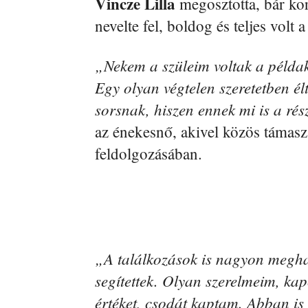
Vincze Lilla
megosztotta, bár kor
nevelte fel, boldog és teljes volt 
„Nekem a szüleim voltak a példak
Egy olyan végtelen szeretetben él
sorsnak, hiszen ennek mi is a rés
az énekesnő, akivel közös támas
feldolgozásában.
„A találkozások is nagyon meghat
segítettek. Olyan szerelmeim, ka
értéket, csodát kaptam. Abban i