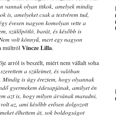
án vannak olyan titkok, amelyek mindig
 is, amelyeket csak a testvérem tud,
égy évesen nagyon komolyan vette a
rem, szülőpótló, barát, és később is
Nem volt könnyű, mert egy nagyon
Vincze Lilla
a múltról
.
e arról is beszélt, miért nem vállalt soha
zerettem a szüleimet, és valóban
. Mindig is úgy éreztem, hogy olyannak
eendő gyermekem édesapjának, amilyet én
ltem azt is, hogy milyen árvának maradni,
z volt az, ami később erősen dolgozott
eket élhettem át, sok boldogságot