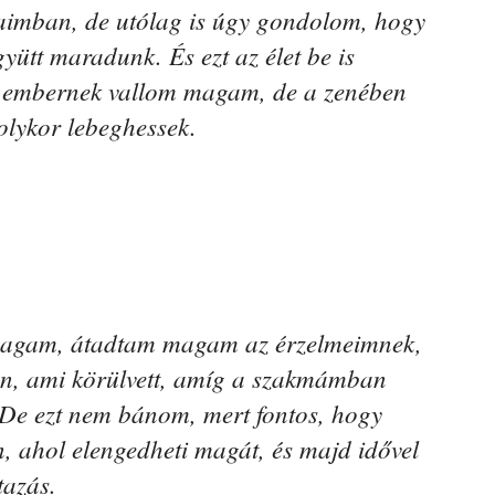
aimban, de utólag is úgy gondolom, hogy
yütt maradunk. És ezt az élet be is
as embernek vallom magam, de a zenében
 olykor lebeghessek.
agam, átadtam magam az érzelmeimnek,
n, ami körülvett, amíg a szakmámban
. De ezt nem bánom, mert fontos, hogy
n, ahol elengedheti magát, és majd idővel
tazás.