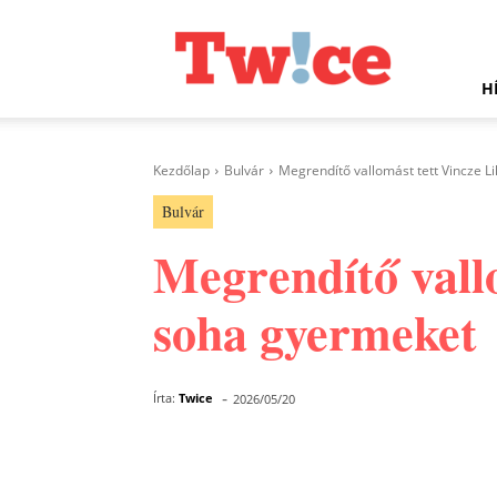
Twice.hu
H
Kezdőlap
Bulvár
Megrendítő vallomást tett Vincze Li
Bulvár
Megrendítő vallo
soha gyermeket
-
Írta:
Twice
2026/05/20
Facebook
Megosztás