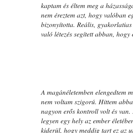
kaptam és éltem meg a házasság
nem éreztem azt, hogy valóban eg
bizonyította. Reális, gyakorlati
való létezés segített abban, hogy
A magánéletemben elengedtem m
nem voltam szigorú. Hittem abba
nagyon erős kontroll volt és van
legyen egy hely az ember életébe
kiderül, hogy meddig tart ez az u