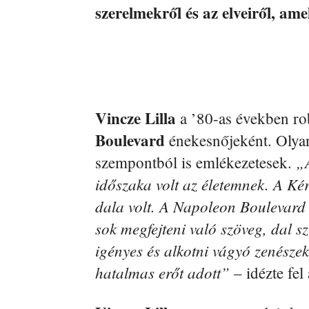
szerelmekről és az elveiről, amel
Vincze Lilla
a ’80-as években ro
Boulevard
énekesnőjeként. Olyan
„
szempontból is emlékezetesek.
időszaka volt az életemnek. A Kérl
dala volt. A Napoleon Boulevard d
sok megfejteni való szöveg, dal 
igényes és alkotni vágyó zenésze
hatalmas erőt adott”
– idézte fel