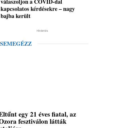
válaszoljon a COVID-dal
kapcsolatos kérdésekre – nagy
bajba került
Hirdetés
SEMEGÉZZ
Eltűnt egy 21 éves fiatal, az
Ozora fesztiválon látták