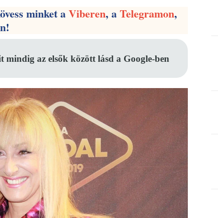
kövess minket a
Viberen
, a
Telegramon
,
en!
it mindig az elsők között lásd a Google-ben