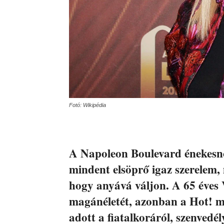
Fotó: Wikipédia
A Napoleon Boulevard énekesnőj
mindent elsöprő igaz szerelem, 
hogy anyává váljon. A 65 éves V
magánéletét, azonban a Hot! ma
adott a fiatalkoráról, szenvedély