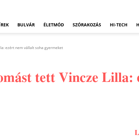
ÍREK
BULVÁR
ÉLETMÓD
SZÓRAKOZÁS
HI-TECH
lla: ezért nem vállalt soha gyermeket
mást tett Vincze Lilla: 
Pinterest
WhatsApp
Email