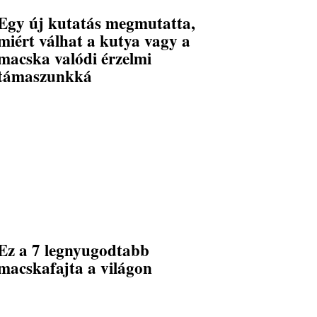
Egy új kutatás megmutatta,
miért válhat a kutya vagy a
macska valódi érzelmi
támaszunkká
Ez a 7 legnyugodtabb
macskafajta a világon