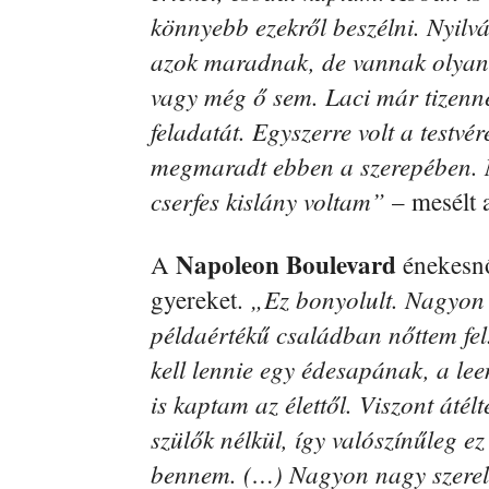
könnyebb ezekről beszélni. Nyilv
azok maradnak, de vannak olyanok
vagy még ő sem. Laci már tizenn
feladatát. Egyszerre volt a testvé
megmaradt ebben a szerepében. 
cserfes kislány voltam”
– mesélt 
Napoleon Boulevard
A
énekesnőj
„Ez bonyolult. Nagyon s
gyereket.
példaértékű családban nőttem fel
kell lennie egy édesapának, a l
is kaptam az élettől. Viszont áté
szülők nélkül, így valószínűleg e
bennem. (…) Nagyon nagy szerelm