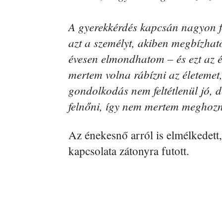
A gyerekkérdés kapcsán nagyon f
azt a személyt, akiben megbízhato
évesen elmondhatom – és ezt az é
mertem volna rábízni az életemet
gondolkodás nem feltétlenül jó, 
felnőni, így nem mertem meghozni
Az énekesnő arról is elmélkedet
kapcsolata zátonyra futott.