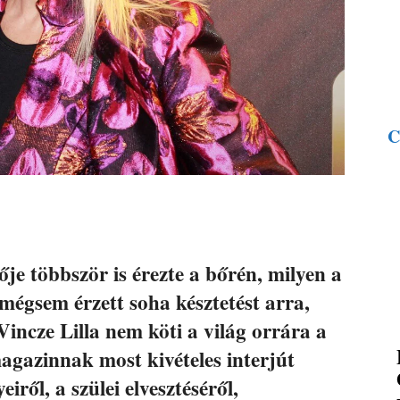
C
e többször is érezte a bőrén, milyen a
mégsem érzett soha késztetést arra,
incze Lilla nem köti a világ orrára a
gazinnak most kivételes interjút
eiről, a szülei elvesztéséről,