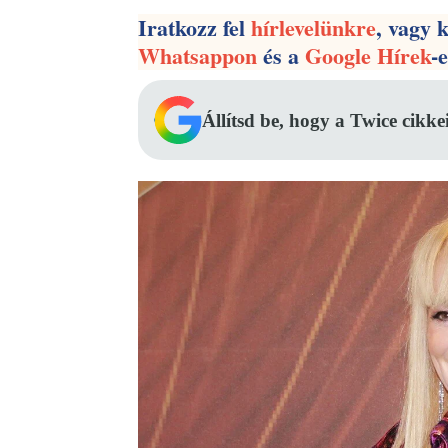
Iratkozz fel
hírlevelünkre
, vagy 
Whatsappon
és a
Google Hírek
-
Állítsd be, hogy a Twice cikke