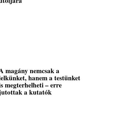
utoljára
A magány nemcsak a
lelkünket, hanem a testünket
is megterhelheti – erre
jutottak a kutatók