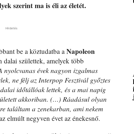
yek szerint ma is éli az életét.
Hirdetés
Napoleon
bbant be a köztudatba a
 dalai születtek, amelyek több
A nyolcvanas évek nagyon izgalmas
ek, ne félj az Interpop Fesztivál győztes
alai időtállóak lettek, és a mai napig
született akkoriban. (…) Ráadásul olyan
kre találtam a zenekarban, ami nekem
 az elmúlt negyven évet az énekesnő.