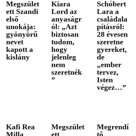
Megszület
Kiara
Schóbert
ett Szandi
Lord az
Lara a
első
anyaságr
családala
unokája:
ól: „Azt
pításról:
gyönyörű
biztosan
28 évesen
nevet
tudom,
szeretne
kapott a
hogy
gyereket,
kislány
jelenleg
de
nem
„ember
szeretnék
tervez,
”
Isten
végez…”
Kafi Rea
Megszület
Megrendí
Milla
ett
tő