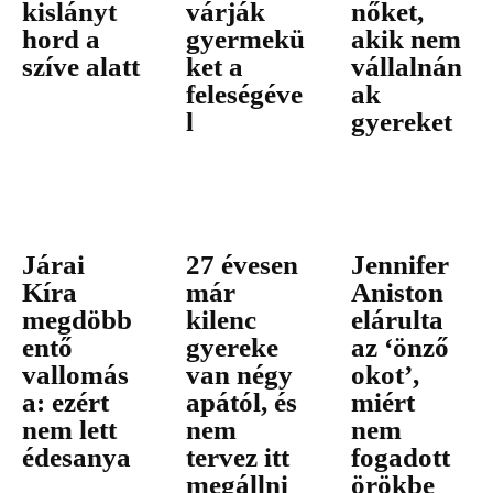
kislányt
várják
nőket,
hord a
gyermekü
akik nem
szíve alatt
ket a
vállalnán
feleségéve
ak
l
gyereket
Járai
27 évesen
Jennifer
Kíra
már
Aniston
megdöbb
kilenc
elárulta
entő
gyereke
az ‘önző
vallomás
van négy
okot’,
a: ezért
apától, és
miért
nem lett
nem
nem
édesanya
tervez itt
fogadott
megállni
örökbe