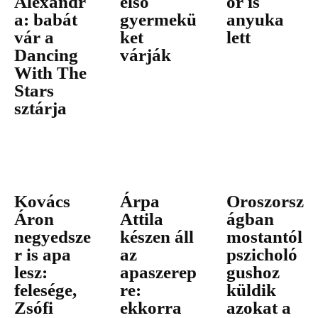
Alexandr
első
or is
a: babát
gyermekü
anyuka
vár a
ket
lett
Dancing
várják
With The
Stars
sztárja
Kovács
Árpa
Oroszorsz
Áron
Attila
ágban
negyedsze
készen áll
mostantól
r is apa
az
pszicholó
lesz:
apaszerep
gushoz
felesége,
re:
küldik
Zsófi
ekkorra
azokat a