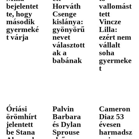
bejelentet
Horváth
vallomást
te, hogy
Csenge
tett
második
kislánya:
Vincze
gyermeké
gyönyörű
Lilla:
t várja
nevet
ezért nem
választott
vállalt
ak a
soha
babának
gyermeke
t
Óriási
Palvin
Cameron
örömhírt
Barbara
Diaz 53
jelentett
és Dylan
évesen
be Stana
Sprouse
harmadsz