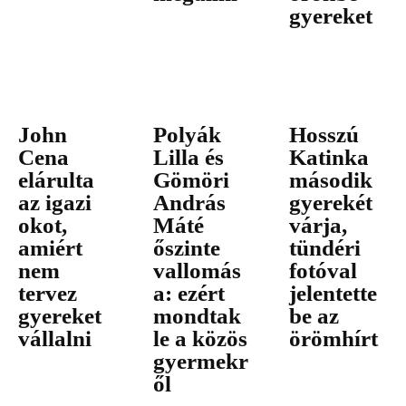
gyereket
John
Polyák
Hosszú
Cena
Lilla és
Katinka
elárulta
Gömöri
második
az igazi
András
gyerekét
okot,
Máté
várja,
amiért
őszinte
tündéri
nem
vallomás
fotóval
tervez
a: ezért
jelentette
gyereket
mondtak
be az
vállalni
le a közös
örömhírt
gyermekr
ől