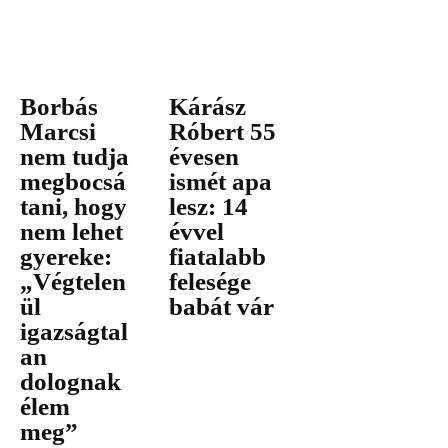
Borbás
Kárász
Marcsi
Róbert 55
nem tudja
évesen
megbocsá
ismét apa
tani, hogy
lesz: 14
nem lehet
évvel
gyereke:
fiatalabb
„Végtelen
felesége
ül
babát vár
igazságtal
an
dolognak
élem
meg”