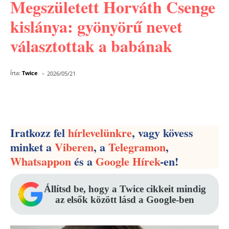
Megszületett Horváth Csenge
kislánya: gyönyörű nevet
választottak a babának
-
Írta:
Twice
2026/05/21
Facebook
Pinterest
WhatsApp
Iratkozz fel
hírlevelünkre
, vagy kövess
minket a
Viberen
, a
Telegramon
,
Whatsappon
és a
Google Hírek
-en!
Állítsd be, hogy a Twice cikkeit mindig
az elsők között lásd a Google-ben