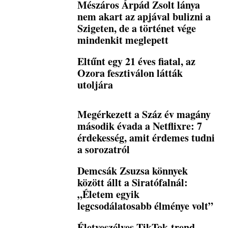
Mészáros Árpád Zsolt lánya
nem akart az apjával bulizni a
Szigeten, de a történet vége
mindenkit meglepett
Eltűnt egy 21 éves fiatal, az
Ozora fesztiválon látták
utoljára
Megérkezett a Száz év magány
második évada a Netflixre: 7
érdekesség, amit érdemes tudni
a sorozatról
Demcsák Zsuzsa könnyek
között állt a Siratófalnál:
„Életem egyik
legcsodálatosabb élménye volt”
Életveszélyes TikTok-trend