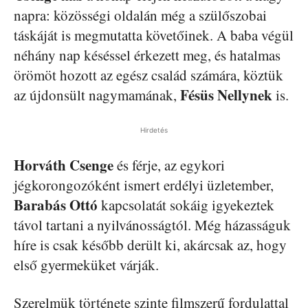
napra: közösségi oldalán még a szülőszobai
táskáját is megmutatta követőinek. A baba végül
néhány nap késéssel érkezett meg, és hatalmas
örömöt hozott az egész család számára, köztük
Fésüs Nellynek
az újdonsült nagymamának,
is.
Hirdetés
Horváth Csenge
és férje, az egykori
jégkorongozóként ismert erdélyi üzletember,
Barabás Ottó
kapcsolatát sokáig igyekeztek
távol tartani a nyilvánosságtól. Még házasságuk
híre is csak később derült ki, akárcsak az, hogy
első gyermeküket várják.
Szerelmük története szinte filmszerű fordulattal