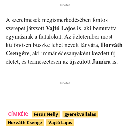
Hirdetés
A szerelmesek megismerkedésében fontos
Vajtó Lajos
szerepet játszott
is, aki bemutatta
egymásnak a fiatalokat. Az üzletember most
Horváth
különösen büszke lehet nevelt lányára,
Csengére
, aki immár édesanyaként kezdett új
Janára
életet, és természetesen az újszülött
is.
Hirdetés
CÍMKÉK:
Fésűs Nelly
gyerekvállalás
Horváth Csenge
Vajtó Lajos