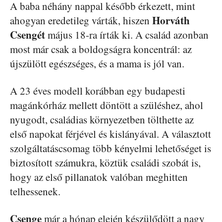
A baba néhány nappal később érkezett, mint
Horváth
ahogyan eredetileg várták, hiszen
Csengét
május 18-ra írták ki. A család azonban
most már csak a boldogságra koncentrál: az
újszülött egészséges, és a mama is jól van.
A 23 éves modell korábban egy budapesti
magánkórház mellett döntött a szüléshez, ahol
nyugodt, családias környezetben tölthette az
első napokat férjével és kislányával. A választott
szolgáltatáscsomag több kényelmi lehetőséget is
biztosított számukra, köztük családi szobát is,
hogy az első pillanatok valóban meghitten
telhessenek.
Csenge
már a hónap elején készülődött a nagy