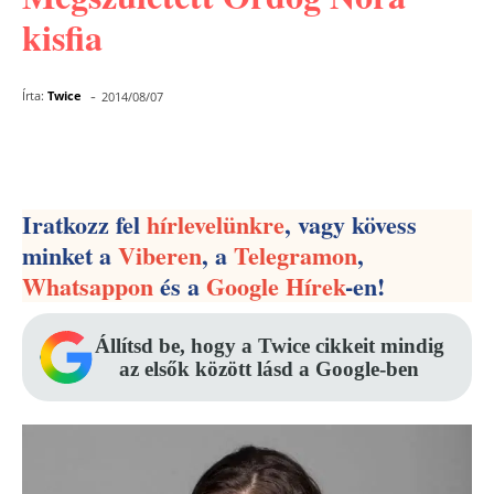
kisfia
-
Írta:
Twice
2014/08/07
Facebook
Pinterest
WhatsApp
Iratkozz fel
hírlevelünkre
, vagy kövess
minket a
Viberen
, a
Telegramon
,
Whatsappon
és a
Google Hírek
-en!
Állítsd be, hogy a Twice cikkeit mindig
az elsők között lásd a Google-ben