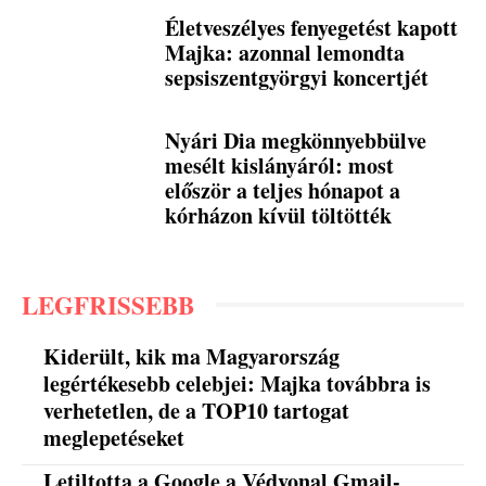
Életveszélyes fenyegetést kapott
Majka: azonnal lemondta
sepsiszentgyörgyi koncertjét
Nyári Dia megkönnyebbülve
mesélt kislányáról: most
először a teljes hónapot a
kórházon kívül töltötték
LEGFRISSEBB
Kiderült, kik ma Magyarország
legértékesebb celebjei: Majka továbbra is
verhetetlen, de a TOP10 tartogat
meglepetéseket
Letiltotta a Google a Védvonal Gmail-