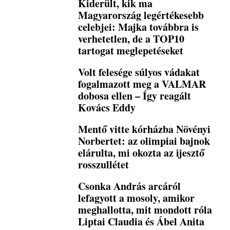
Kiderült, kik ma
Magyarország legértékesebb
celebjei: Majka továbbra is
verhetetlen, de a TOP10
tartogat meglepetéseket
Volt felesége súlyos vádakat
fogalmazott meg a VALMAR
dobosa ellen – Így reagált
Kovács Eddy
Mentő vitte kórházba Növényi
Norbertet: az olimpiai bajnok
elárulta, mi okozta az ijesztő
rosszullétet
Csonka András arcáról
lefagyott a mosoly, amikor
meghallotta, mit mondott róla
Liptai Claudia és Ábel Anita