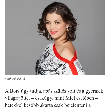
Fotó: Nánási Pál
A Bors úgy tudja, apás szülés volt és a gyermek
világrajöttét – csakúgy, mint Mici esetében –
hetekkel később akarta csak bejelenteni a