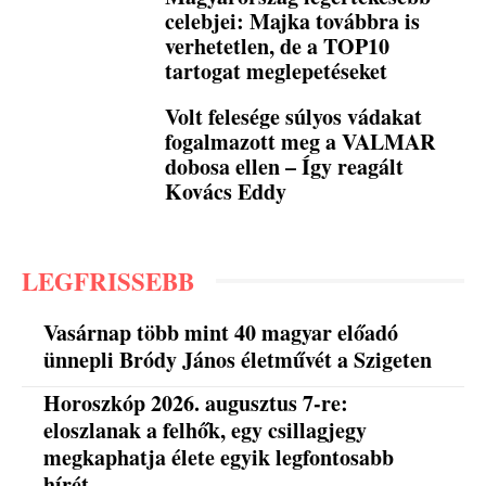
celebjei: Majka továbbra is
verhetetlen, de a TOP10
tartogat meglepetéseket
Volt felesége súlyos vádakat
fogalmazott meg a VALMAR
dobosa ellen – Így reagált
Kovács Eddy
LEGFRISSEBB
Vasárnap több mint 40 magyar előadó
ünnepli Bródy János életművét a Szigeten
Horoszkóp 2026. augusztus 7-re:
eloszlanak a felhők, egy csillagjegy
megkaphatja élete egyik legfontosabb
hírét