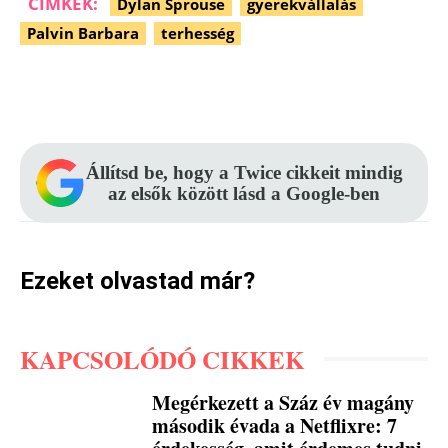
CÍMKÉK:
Dylan Sprouse
gyerekvállalás
Palvin Barbara
terhesség
Facebook
Pinterest
WhatsApp
Állítsd be, hogy a Twice cikkeit mindig
az elsők között lásd a Google-ben
Ezeket olvastad már?
KAPCSOLÓDÓ CIKKEK
Megérkezett a Száz év magány
második évada a Netflixre: 7