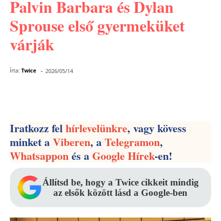
Palvin Barbara és Dylan
Sprouse első gyermeküket
várják
-
Írta:
Twice
2026/05/14
Facebook
Pinterest
WhatsApp
Iratkozz fel
hírlevelünkre
, vagy kövess
minket a
Viberen
, a
Telegramon
,
Whatsappon
és a
Google Hírek
-en!
Állítsd be, hogy a Twice cikkeit mindig
az elsők között lásd a Google-ben