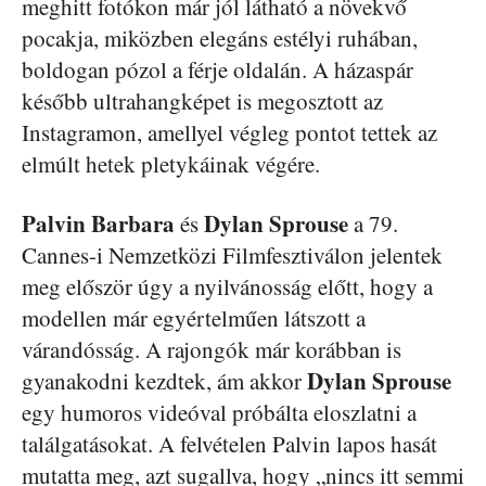
meghitt fotókon már jól látható a növekvő
pocakja, miközben elegáns estélyi ruhában,
boldogan pózol a férje oldalán. A házaspár
később ultrahangképet is megosztott az
Instagramon, amellyel végleg pontot tettek az
elmúlt hetek pletykáinak végére.
Palvin Barbara
Dylan Sprouse
és
a 79.
Cannes-i Nemzetközi Filmfesztiválon jelentek
meg először úgy a nyilvánosság előtt, hogy a
modellen már egyértelműen látszott a
várandósság. A rajongók már korábban is
Dylan Sprouse
gyanakodni kezdtek, ám akkor
egy humoros videóval próbálta eloszlatni a
találgatásokat. A felvételen Palvin lapos hasát
mutatta meg, azt sugallva, hogy „nincs itt semmi