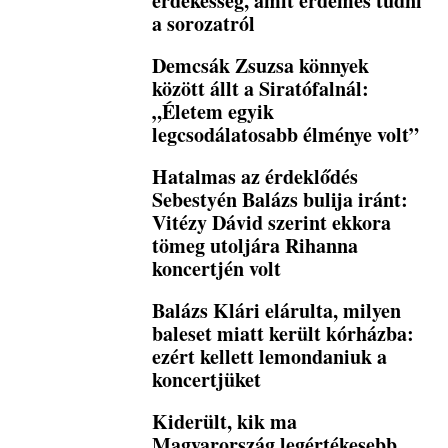
érdekesség, amit érdemes tudni
a sorozatról
Demcsák Zsuzsa könnyek
között állt a Siratófalnál:
„Életem egyik
legcsodálatosabb élménye volt”
Hatalmas az érdeklődés
Sebestyén Balázs bulija iránt:
Vitézy Dávid szerint ekkora
tömeg utoljára Rihanna
koncertjén volt
Balázs Klári elárulta, milyen
baleset miatt került kórházba:
ezért kellett lemondaniuk a
koncertjüket
Kiderült, kik ma
Magyarország legértékesebb