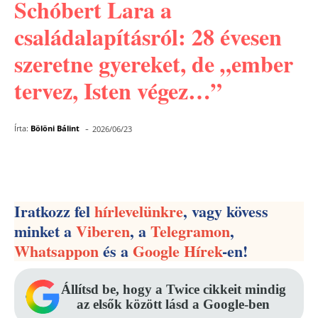
Schóbert Lara a
családalapításról: 28 évesen
szeretne gyereket, de „ember
tervez, Isten végez…”
-
Írta:
Bölöni Bálint
2026/06/23
Facebook
Pinterest
WhatsApp
Iratkozz fel
hírlevelünkre
, vagy kövess
minket a
Viberen
, a
Telegramon
,
Whatsappon
és a
Google Hírek
-en!
Állítsd be, hogy a Twice cikkeit mindig
az elsők között lásd a Google-ben