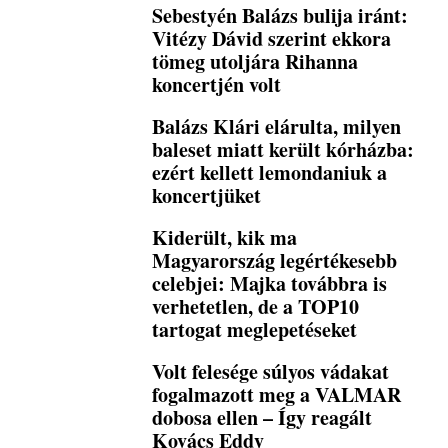
Sebestyén Balázs bulija iránt:
Vitézy Dávid szerint ekkora
tömeg utoljára Rihanna
koncertjén volt
Balázs Klári elárulta, milyen
baleset miatt került kórházba:
ezért kellett lemondaniuk a
koncertjüket
Kiderült, kik ma
Magyarország legértékesebb
celebjei: Majka továbbra is
verhetetlen, de a TOP10
tartogat meglepetéseket
Volt felesége súlyos vádakat
fogalmazott meg a VALMAR
dobosa ellen – Így reagált
Kovács Eddy