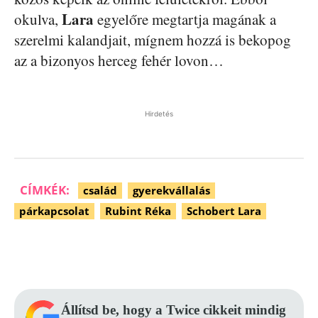
Lara
okulva,
egyelőre megtartja magának a
szerelmi kalandjait, mígnem hozzá is bekopog
az a bizonyos herceg fehér lovon…
Hirdetés
CÍMKÉK:
család
gyerekvállalás
párkapcsolat
Rubint Réka
Schobert Lara
Facebook
Pinterest
WhatsApp
Állítsd be, hogy a Twice cikkeit mindig