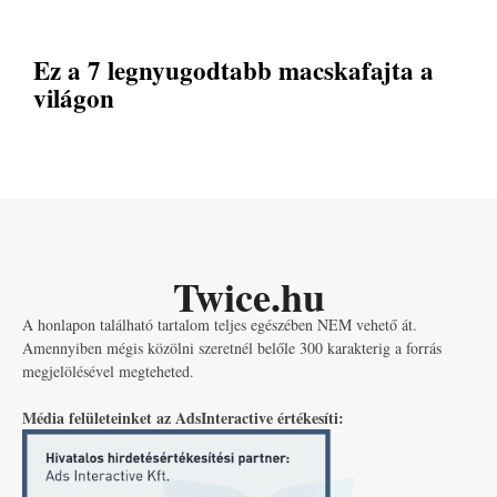
Ez a 7 legnyugodtabb macskafajta a
világon
Twice.hu
A honlapon található tartalom teljes egészében NEM vehető át.
Amennyiben mégis közölni szeretnél belőle 300 karakterig a forrás
megjelölésével megteheted.
Média felületeinket az AdsInteractive értékesíti: