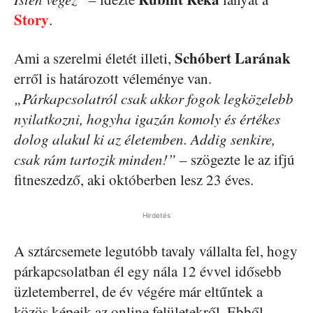
Story
.
Schóbert Larának
Ami a szerelmi életét illeti,
erről is határozott véleménye van.
„Párkapcsolatról csak akkor fogok legközelebb
nyilatkozni, hogyha igazán komoly és értékes
dolog alakul ki az életemben. Addig senkire,
csak rám tartozik minden!”
– szögezte le az ifjú
fitneszedző, aki októberben lesz 23 éves.
Hirdetés
A sztárcsemete legutóbb tavaly vállalta fel, hogy
párkapcsolatban él egy nála 12 évvel idősebb
üzletemberrel, de év végére már eltűntek a
közös képeik az online felületekről. Ebből