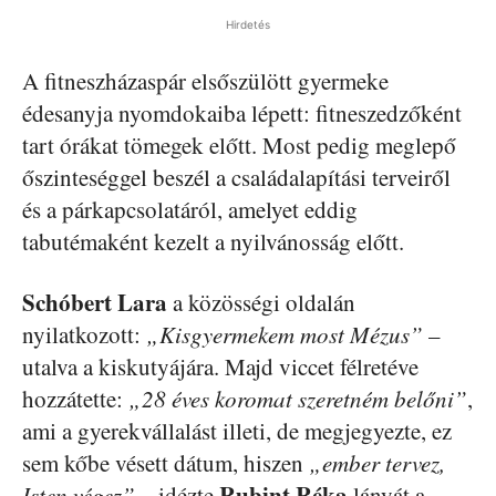
Hirdetés
A fitneszházaspár elsőszülött gyermeke
édesanyja nyomdokaiba lépett: fitneszedzőként
tart órákat tömegek előtt. Most pedig meglepő
őszinteséggel beszél a családalapítási terveiről
és a párkapcsolatáról, amelyet eddig
tabutémaként kezelt a nyilvánosság előtt.
Schóbert Lara
a közösségi oldalán
nyilatkozott:
„Kisgyermekem most Mézus”
–
utalva a kiskutyájára. Majd viccet félretéve
hozzátette:
„28 éves koromat szeretném belőni”
,
ami a gyerekvállalást illeti, de megjegyezte, ez
sem kőbe vésett dátum, hiszen
„ember tervez,
Rubint Réka
Isten végez”
– idézte
lányát a