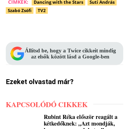
CÍMKÉK:
Dancing with the Stars
Suti András
Szabó Zsófi
TV2
Facebook
Pinterest
WhatsApp
Állítsd be, hogy a Twice cikkeit mindig
az elsők között lásd a Google-ben
Ezeket olvastad már?
KAPCSOLÓDÓ CIKKEK
Rubint Réka először reagált a
kétkedőknek: „Azt mondják,