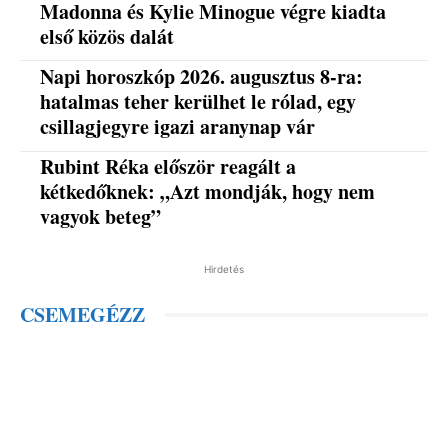
Madonna és Kylie Minogue végre kiadta
első közös dalát
Napi horoszkóp 2026. augusztus 8-ra:
hatalmas teher kerülhet le rólad, egy
csillagjegyre igazi aranynap vár
Rubint Réka először reagált a
kétkedőknek: „Azt mondják, hogy nem
vagyok beteg”
Hirdetés
CSEMEGÉZZ