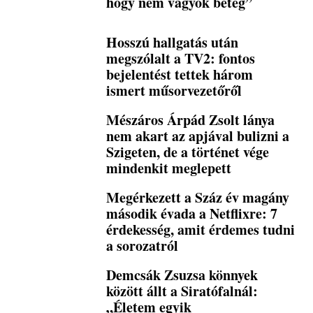
hogy nem vagyok beteg”
Hosszú hallgatás után
megszólalt a TV2: fontos
bejelentést tettek három
ismert műsorvezetőről
Mészáros Árpád Zsolt lánya
nem akart az apjával bulizni a
Szigeten, de a történet vége
mindenkit meglepett
Megérkezett a Száz év magány
második évada a Netflixre: 7
érdekesség, amit érdemes tudni
a sorozatról
Demcsák Zsuzsa könnyek
között állt a Siratófalnál:
„Életem egyik