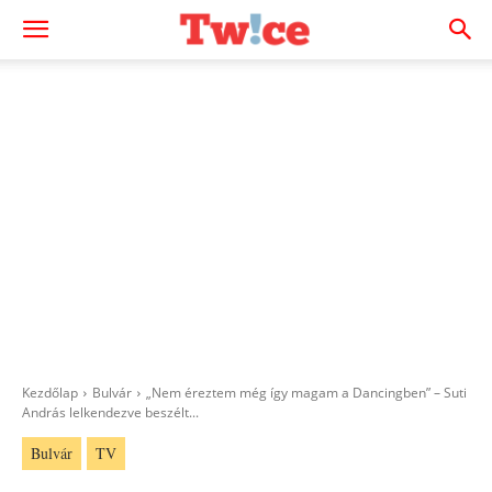
Kezdőlap
Bulvár
„Nem éreztem még így magam a Dancingben” – Suti
András lelkendezve beszélt...
Bulvár
TV