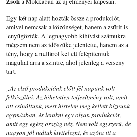
Zsófi
a Mokkában az új élményei kapcsán.
Egy-két nap alatt hozták össze a produkciót,
amivel nemcsak a közönséget, hanem a zsűrit is
lenyűgözték. A legnagyobb kihívást számukra
mégsem nem az időszűke jelentette, hanem az a
tény, hogy a nulláról kellett felépíteniük
magukat arra a szintre, ahol jelenleg a verseny
tart.
„Az első produkciónk előtt fél napunk volt
felkészülni. Az hihetetlen teljesítmény volt, amit
ott csináltunk, mert hirtelen meg kellett bíznunk
egymásban, és lerakni egy olyan produkciót,
amit egy egész ország néz. Nem volt egyszerű, de
nagyon jól tudtuk kivitelezni, és azóta itt a