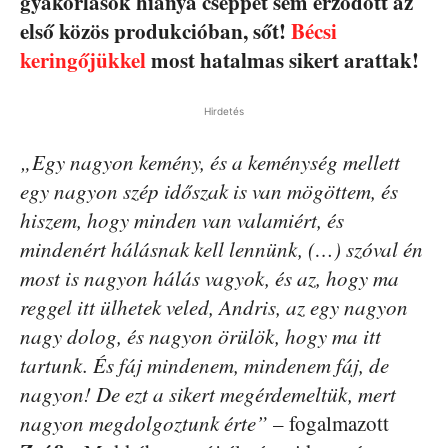
gyakorlások hiánya cseppet sem érződött az
első közös produkcióban, sőt!
Bécsi
keringőjükkel
most hatalmas sikert arattak!
Hirdetés
„Egy nagyon kemény, és a keménység mellett
egy nagyon szép időszak is van mögöttem, és
hiszem, hogy minden van valamiért, és
mindenért hálásnak kell lennünk, (…) szóval én
most is nagyon hálás vagyok, és az, hogy ma
reggel itt ülhetek veled, Andris, az egy nagyon
nagy dolog, és nagyon örülök, hogy ma itt
tartunk. És fáj mindenem, mindenem fáj, de
nagyon! De ezt a sikert megérdemeltük, mert
nagyon megdolgoztunk érte”
– fogalmazott