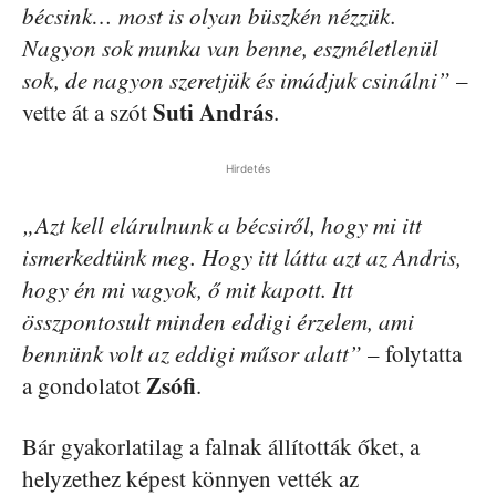
bécsink… most is olyan büszkén nézzük.
Nagyon sok munka van benne, eszméletlenül
sok, de nagyon szeretjük és imádjuk csinálni”
–
Suti András
vette át a szót
.
Hirdetés
„Azt kell elárulnunk a bécsiről, hogy mi itt
ismerkedtünk meg. Hogy itt látta azt az Andris,
hogy én mi vagyok, ő mit kapott. Itt
összpontosult minden eddigi érzelem, ami
bennünk volt az eddigi műsor alatt”
– folytatta
Zsófi
a gondolatot
.
Bár gyakorlatilag a falnak állították őket, a
helyzethez képest könnyen vették az