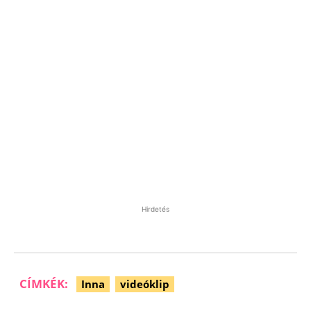
Hirdetés
CÍMKÉK:
Inna
videóklip