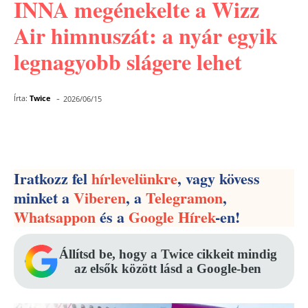
INNA megénekelte a Wizz
Air himnuszát: a nyár egyik
legnagyobb slágere lehet
-
Írta:
Twice
2026/06/15
Facebook
Pinterest
WhatsApp
Iratkozz fel
hírlevelünkre
, vagy kövess
minket a
Viberen
, a
Telegramon
,
Whatsappon
és a
Google Hírek
-en!
Állítsd be, hogy a Twice cikkeit mindig
az elsők között lásd a Google-ben