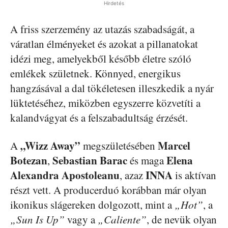
Hirdetés
A friss szerzemény az utazás szabadságát, a
váratlan élményeket és azokat a pillanatokat
idézi meg, amelyekből később életre szóló
emlékek születnek. Könnyed, energikus
hangzásával a dal tökéletesen illeszkedik a nyár
lüktetéséhez, miközben egyszerre közvetíti a
kalandvágyat és a felszabadultság érzését.
„Wizz Away”
Marcel
A
megszületésében
Botezan
Sebastian Barac
Elena
,
és maga
Alexandra Apostoleanu
INNA
, azaz
is aktívan
részt vett. A producerduó korábban már olyan
ikonikus slágereken dolgozott, mint a
„Hot”
, a
„Sun Is Up”
vagy a
„Caliente”
, de nevük olyan