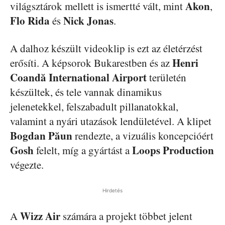
Akon
világsztárok mellett is ismertté vált, mint
,
Flo Rida
Nick Jonas
és
.
A dalhoz készült videoklip is ezt az életérzést
Henri
erősíti. A képsorok Bukarestben és az
Coandă International Airport
területén
készültek, és tele vannak dinamikus
jelenetekkel, felszabadult pillanatokkal,
valamint a nyári utazások lendületével. A klipet
Bogdan Păun
rendezte, a vizuális koncepcióért
Gosh
Loops Production
felelt, míg a gyártást a
végezte.
Hirdetés
Wizz Air
A
számára a projekt többet jelent