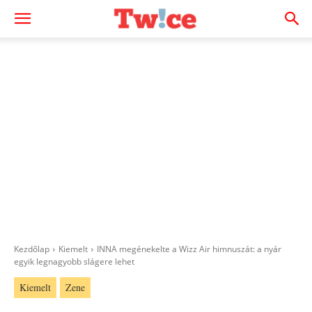
Kezdőlap
Kiemelt
INNA megénekelte a Wizz Air himnuszát: a nyár
egyik legnagyobb slágere lehet
Kiemelt
Zene