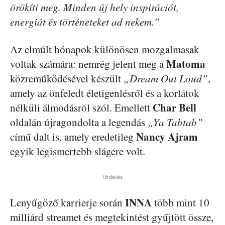
örökíti meg. Minden új hely inspirációt,
energiát és történeteket ad nekem.”
Az elmúlt hónapok különösen mozgalmasak
Matoma
voltak számára: nemrég jelent meg a
közreműködésével készült
„Dream Out Loud”
,
amely az önfeledt életigenlésről és a korlátok
Char Bell
nélküli álmodásról szól. Emellett
oldalán újragondolta a legendás
„Ya Tabtab”
Nancy Ajram
című dalt is, amely eredetileg
egyik legismertebb slágere volt.
Hirdetés
INNA
Lenyűgöző karrierje során
több mint 10
milliárd streamet és megtekintést gyűjtött össze,