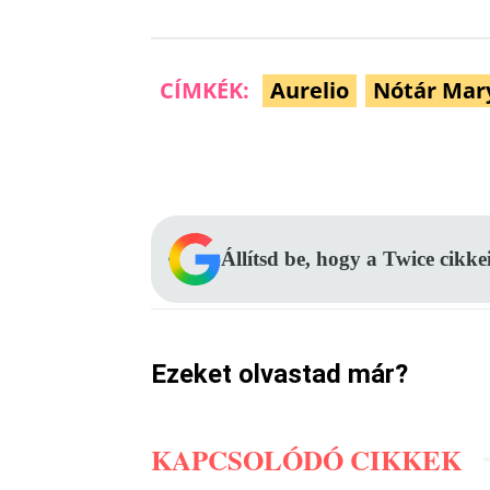
CÍMKÉK:
Aurelio
Nótár Mar
Facebook
Megosztás
Állítsd be, hogy a Twice cikke
Ezeket olvastad már?
KAPCSOLÓDÓ CIKKEK