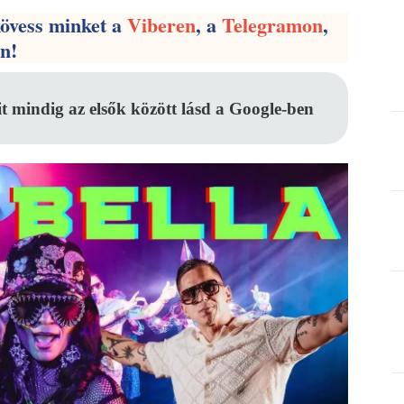
kövess minket a
Viberen
, a
Telegramon
,
en!
it mindig az elsők között lásd a Google-ben