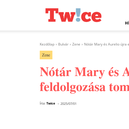
Twice.hu
H
Kezdőlap
Bulvár
Zene
Nótár Mary és Aurelio újra e
Zene
Nótár Mary és Au
feldolgozása to
-
Írta:
Twice
2025/07/01
Facebook
Megosztás