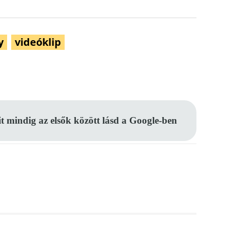
y
videóklip
Pinterest
WhatsApp
Email
it mindig az elsők között lásd a Google-ben