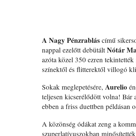
A Nagy Pénzrablás
című sikerso
Nótár M
nappal ezelőtt debütált
azóta közel 350 ezren tekintetté
színektől és flitterektől villogó kl
Aurelio
Sokak meglepetésére,
én
teljesen kicserélődött volna! Bár 
ebben a friss duettben példásan o
A közönség ódákat zeng a kommen
szuperlatívuszokban minősítették