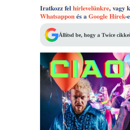
Iratkozz fel
hírlevelünkre
, vagy 
Whatsappon
és a
Google Hírek
-
Állítsd be, hogy a Twice cikke