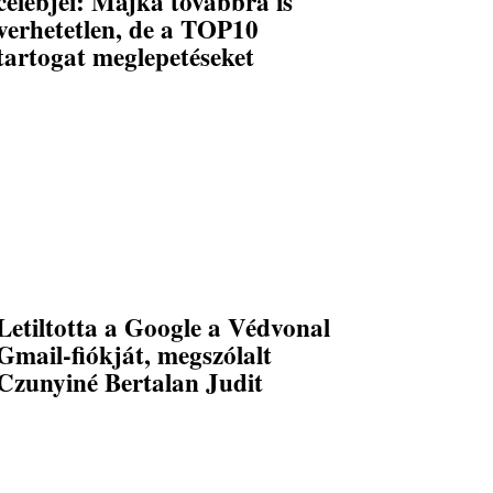
celebjei: Majka továbbra is
verhetetlen, de a TOP10
tartogat meglepetéseket
Letiltotta a Google a Védvonal
Gmail-fiókját, megszólalt
Czunyiné Bertalan Judit