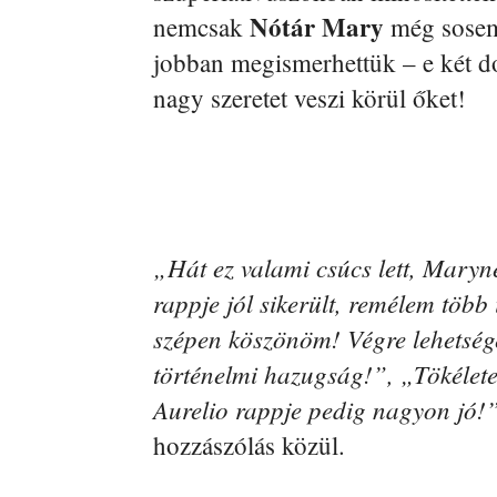
Nótár Mary
nemcsak
még sosem 
jobban megismerhettük – e két d
nagy szeretet veszi körül őket!
„Hát ez valami csúcs lett, Marynek
rappje jól sikerült, remélem több
szépen köszönöm! Végre lehetsége
történelmi hazugság!”, „Tökélet
Aurelio rappje pedig nagyon jó!
hozzászólás közül.