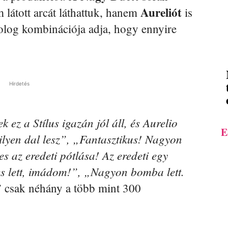
Aureliót
látott arcát láthattuk, hanem
is
olog kombinációja adja, hogy ennyire
Hirdetés
 ez a Stílus igazán jól áll, és Aurelio
E
 ilyen dal lesz”, „Fantasztikus! Nagyon
s az eredeti pótlása! Az eredeti egy
es lett, imádom!”, „Nagyon bomba lett.
”
csak néhány a több mint 300