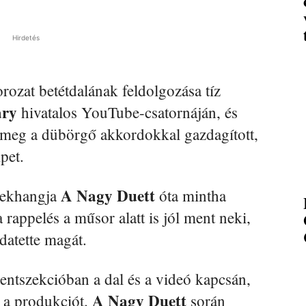
Hirdetés
rozat betétdalának feldolgozása tíz
ary
hivatalos YouTube-csatornáján, és
k meg a dübörgő akkordokkal gazdagított,
ipet.
A Nagy Duett
ekhangja
óta mintha
a rappelés a műsor alatt is jól ment neki,
datette magát.
tszekcióban a dal és a videó kapcsán,
A Nagy Duett
 a produkciót.
során