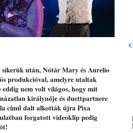
C
 sikerük után, Nótár Mary és Aurelio
ös produkcióval, amelyre utaltak
 eddig nem volt világos, hogy mit
názatlan királynője és duettpartnere
la című dalt alkották újra Pixa
latban forgatott videoklip pedig
ót!