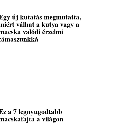
Egy új kutatás megmutatta,
miért válhat a kutya vagy a
macska valódi érzelmi
támaszunkká
Ez a 7 legnyugodtabb
macskafajta a világon