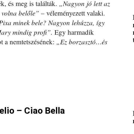
„Nagyon jó lett az
ék, és meg is találták.
 volna belőle”
– véleményezett valaki.
Pixa minek bele? Nagyon lehúzza, így
Mary mindig profi”.
Egy harmadik
„Ez borzasztó…és
ot a nemtetszésének:
elio – Ciao Bella