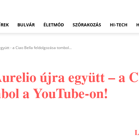
ÍREK
BULVÁR
ÉLETMÓD
SZÓRAKOZÁS
HI-TECH
gyütt - a Ciao Bella feldolgozása tombol...
relio újra együtt – a C
mbol a YouTube-on!
Pinterest
WhatsApp
Email