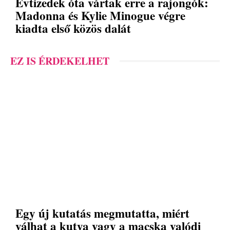
Évtizedek óta vártak erre a rajongók:
Madonna és Kylie Minogue végre
kiadta első közös dalát
EZ IS ÉRDEKELHET
Egy új kutatás megmutatta, miért
válhat a kutya vagy a macska valódi