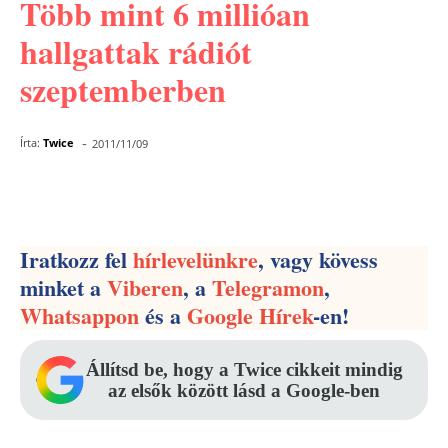
Több mint 6 millióan
hallgattak rádiót
szeptemberben
-
Írta:
Twice
2011/11/09
Facebook
Pinterest
WhatsApp
Iratkozz fel
hírlevelünkre
, vagy kövess
minket a
Viberen
, a
Telegramon
,
Whatsappon
és a
Google Hírek
-en!
Állítsd be, hogy a Twice cikkeit mindig
az elsők között lásd a Google-ben