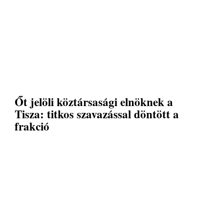
Őt jelöli köztársasági elnöknek a
Tisza: titkos szavazással döntött a
frakció