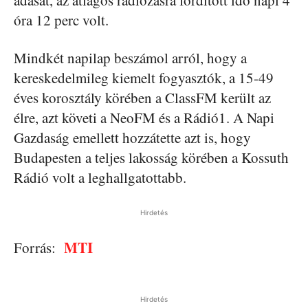
adását, az átlagos rádiózásra fordított idő napi 4
óra 12 perc volt.
Mindkét napilap beszámol arról, hogy a
kereskedelmileg kiemelt fogyasztók, a 15-49
éves korosztály körében a ClassFM került az
élre, azt követi a NeoFM és a Rádió1. A Napi
Gazdaság emellett hozzátette azt is, hogy
Budapesten a teljes lakosság körében a Kossuth
Rádió volt a leghallgatottabb.
Hirdetés
MTI
Forrás:
Hirdetés