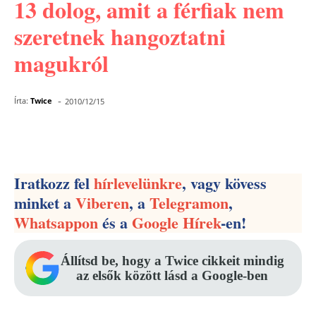
13 dolog, amit a férfiak nem
szeretnek hangoztatni
magukról
-
Írta:
Twice
2010/12/15
Facebook
Pinterest
WhatsApp
Iratkozz fel
hírlevelünkre
, vagy kövess
minket a
Viberen
, a
Telegramon
,
Whatsappon
és a
Google Hírek
-en!
Állítsd be, hogy a Twice cikkeit mindig
az elsők között lásd a Google-ben