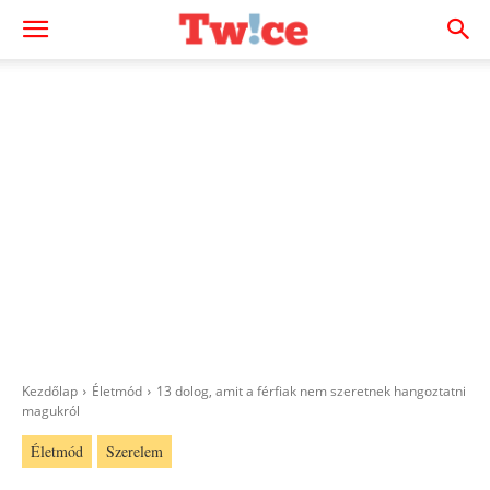
Kezdőlap
Életmód
13 dolog, amit a férfiak nem szeretnek hangoztatni
magukról
Életmód
Szerelem