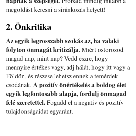
napnak a szépségét
. Próbáld mindig inkább a
megoldást keresni a siránkozás helyett!
2. Önkritika
Az egyik legrosszabb szokás az, ha valaki
folyton önmagát kritizálja
. Miért ostorozod
magad nap, mint nap? Vedd észre, hogy
mennyire értékes vagy, adj hálát, hogy itt vagy a
Földön, és részese lehetsz ennek a temérdek
A pozitív önértékelés a boldog élet
csodának.
egyik legfontosabb alapja, fordulj önmagad
felé szeretettel.
Fogadd el a negatív és pozitív
tulajdonságaidat egyaránt.