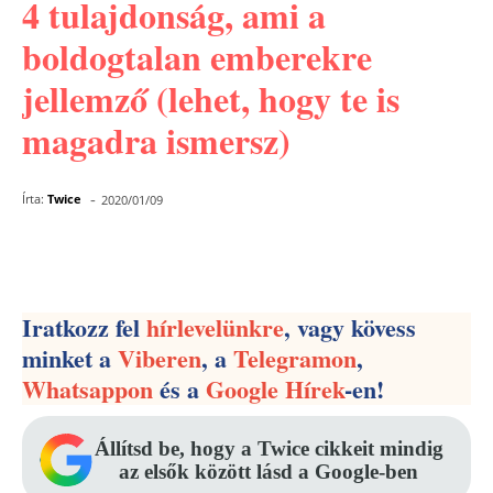
4 tulajdonság, ami a
boldogtalan emberekre
jellemző (lehet, hogy te is
magadra ismersz)
-
Írta:
Twice
2020/01/09
Facebook
Pinterest
WhatsApp
Iratkozz fel
hírlevelünkre
, vagy kövess
minket a
Viberen
, a
Telegramon
,
Whatsappon
és a
Google Hírek
-en!
Állítsd be, hogy a Twice cikkeit mindig
az elsők között lásd a Google-ben