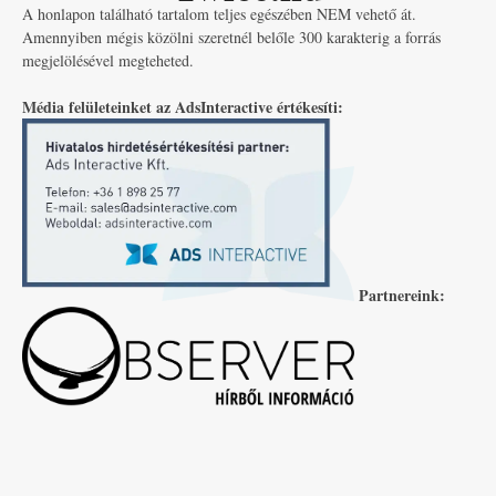
A honlapon található tartalom teljes egészében NEM vehető át.
Amennyiben mégis közölni szeretnél belőle 300 karakterig a forrás
megjelölésével megteheted.
Média felületeinket az AdsInteractive értékesíti:
Partnereink: