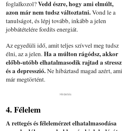
Vedd észre, hogy ami elmúlt,
foglalkozol?
azon már nem tudsz változtatni.
Vond le a
tanulságot, és lépj tovább, inkább a jelen
jobbátételére fordíts energiát.
Az egyedüli idő, amit teljes szívvel meg tudsz
Ha a múlton rágódsz, akkor
élni, az a jelen.
előbb-utóbb elhatalmasodik rajtad a stressz
és a depresszió.
Ne hibáztasd magad azért, ami
már megtörtént.
Hirdetés
4. Félelem
A rettegés és félelemérzet elhatalmasodása