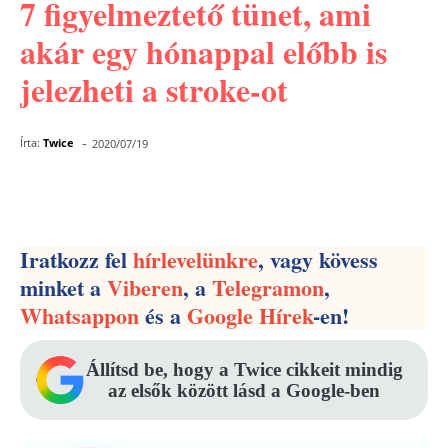
7 figyelmeztető tünet, ami
akár egy hónappal előbb is
jelezheti a stroke-ot
-
Írta:
Twice
2020/07/19
Facebook
Pinterest
WhatsApp
Iratkozz fel
hírlevelünkre
, vagy kövess
minket a
Viberen
, a
Telegramon
,
Whatsappon
és a
Google Hírek
-en!
Állítsd be, hogy a Twice cikkeit mindig
az elsők között lásd a Google-ben