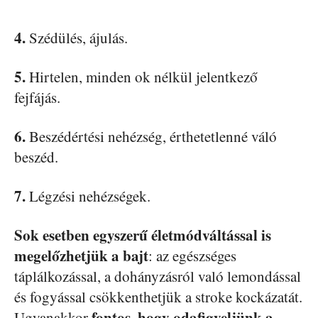
4.
Szédülés, ájulás.
5.
Hirtelen, minden ok nélkül jelentkező
fejfájás.
6.
Beszédértési nehézség, érthetetlenné váló
beszéd.
7.
Légzési nehézségek.
Sok esetben egyszerű életmódváltással is
megelőzhetjük a bajt
: az egészséges
táplálkozással, a dohányzásról való lemondással
és fogyással csökkenthetjük a stroke kockázatát.
fontos, hogy odafigyeljünk a
Ugyanakkor