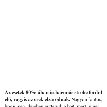
Az esetek 80%-ában ischaemiás stroke fordul
elő, vagyis az erek elzáródnak.
Nagyon fontos,
hogy még idejében észleljük a bajt, mert minél