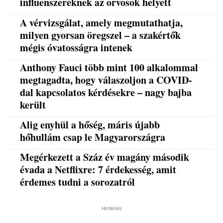
influenszereknek az orvosok helyett
A vérvizsgálat, amely megmutathatja,
milyen gyorsan öregszel – a szakértők
mégis óvatosságra intenek
Anthony Fauci több mint 100 alkalommal
megtagadta, hogy válaszoljon a COVID-
dal kapcsolatos kérdésekre – nagy bajba
került
Alig enyhül a hőség, máris újabb
hőhullám csap le Magyarországra
Megérkezett a Száz év magány második
évada a Netflixre: 7 érdekesség, amit
érdemes tudni a sorozatról
Hirdetés