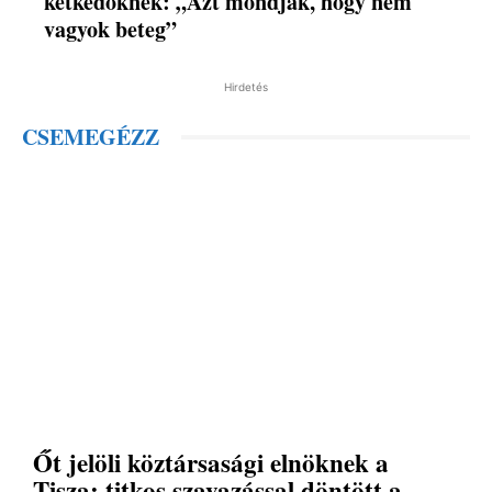
kétkedőknek: „Azt mondják, hogy nem
vagyok beteg”
Hirdetés
CSEMEGÉZZ
Őt jelöli köztársasági elnöknek a
Tisza: titkos szavazással döntött a