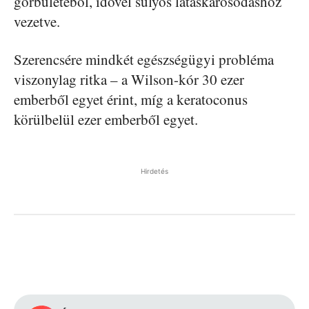
görbületéből, idővel súlyos látáskárosodáshoz
vezetve.
Szerencsére mindkét egészségügyi probléma
viszonylag ritka – a Wilson-kór 30 ezer
emberből egyet érint, míg a keratoconus
körülbelül ezer emberből egyet.
Hirdetés
Facebook
Pinterest
WhatsApp