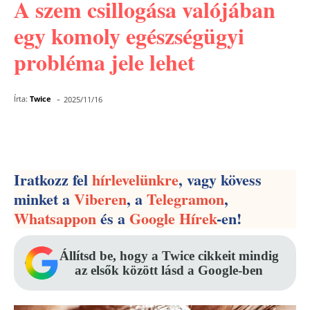
A szem csillogása valójában
egy komoly egészségügyi
probléma jele lehet
-
Írta:
Twice
2025/11/16
Facebook
Pinterest
WhatsApp
Iratkozz fel
hírlevelünkre
, vagy kövess
minket a
Viberen
, a
Telegramon
,
Whatsappon
és a
Google Hírek
-en!
Állítsd be, hogy a Twice cikkeit mindig
az elsők között lásd a Google-ben