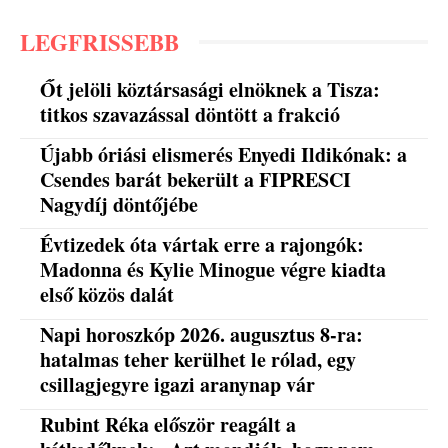
LEGFRISSEBB
Őt jelöli köztársasági elnöknek a Tisza:
titkos szavazással döntött a frakció
Újabb óriási elismerés Enyedi Ildikónak: a
Csendes barát bekerült a FIPRESCI
Nagydíj döntőjébe
Évtizedek óta vártak erre a rajongók:
Madonna és Kylie Minogue végre kiadta
első közös dalát
Napi horoszkóp 2026. augusztus 8-ra:
hatalmas teher kerülhet le rólad, egy
csillagjegyre igazi aranynap vár
Rubint Réka először reagált a