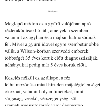
Hirdetés
Meglepő módon ez a gyűrű valójában apró
rézlerakódásokból áll, amelyek a szemben,
valamint az agyban és a májban halmozódnak
fel. Mivel a gyűrű idővel egyre szembetűnőbbé
válik, a Wilson-kórban szenvedő emberek
többségét 35 éves koruk előtt diagnosztizálják,
néhányukat pedig már 5 éves koruk előtt.
Kezelés nélkül ez az állapot a réz
felhalmozódása miatt hirtelen májelégtelenséget
okozhat, valamint olyan tüneteket, mint
sárgaság, vesekő, vérszegénység, sőt
személyiségváltozások vagy depresszió.