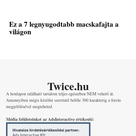
Ez a 7 legnyugodtabb macskafajta a
világon
Twice.hu
A honlapon található tartalom teljes egészében NEM vehető át.
Amennyiben mégis közölni szeretnél belőle 300 karakterig a forrás
megjelölésével megteheted.
Média felületeinket az AdsInteractive értékesíti: