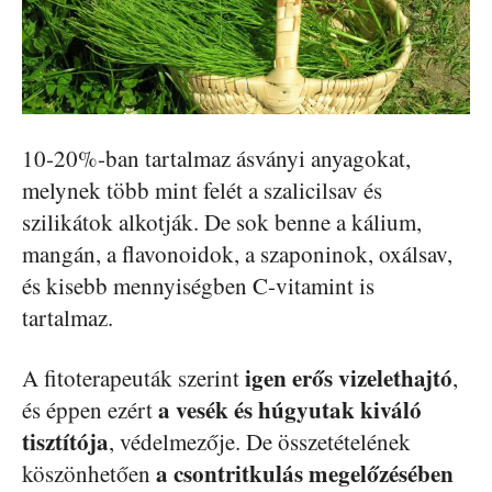
10-20%-ban tartalmaz ásványi anyagokat,
melynek több mint felét a szalicilsav és
szilikátok alkotják. De sok benne a kálium,
mangán, a flavonoidok, a szaponinok, oxálsav,
és kisebb mennyiségben C-vitamint is
tartalmaz.
igen erős vizelethajtó
A fitoterapeuták szerint
,
a vesék és húgyutak kiváló
és éppen ezért
tisztítója
, védelmezője. De összetételének
a csontritkulás megelőzésében
köszönhetően