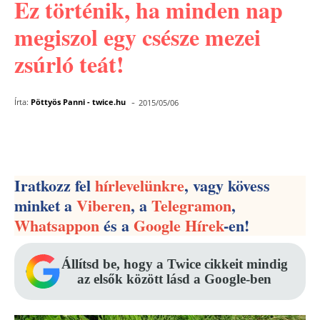
Ez történik, ha minden nap
megiszol egy csésze mezei
zsúrló teát!
-
Írta:
Pöttyös Panni - twice.hu
2015/05/06
Facebook
Pinterest
WhatsApp
Iratkozz fel
hírlevelünkre
, vagy kövess
minket a
Viberen
, a
Telegramon
,
Whatsappon
és a
Google Hírek
-en!
Állítsd be, hogy a Twice cikkeit mindig
az elsők között lásd a Google-ben