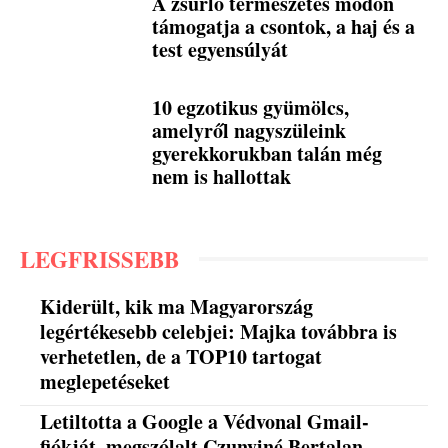
A zsurló természetes módon
támogatja a csontok, a haj és a
test egyensúlyát
10 egzotikus gyümölcs,
amelyről nagyszüleink
gyerekkorukban talán még
nem is hallottak
LEGFRISSEBB
Kiderült, kik ma Magyarország
legértékesebb celebjei: Majka továbbra is
verhetetlen, de a TOP10 tartogat
meglepetéseket
Letiltotta a Google a Védvonal Gmail-
fiókját, megszólalt Czunyiné Bertalan