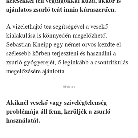
kelésekkel teli végtagokkal küzd, akkor is
ajánlatos zsurló teát innia kúraszerűen.
A vizelethajtó tea segítségével a vesekő
kialakulása is könnyedén megelőzhető.
Sebastian Kneipp egy német orvos kezdte el
szélesebb körben terjeszteni és használni a
zsurló gyógyerejét, ő leginkább a csontritkulás
megelőzésére ajánlotta.
Hirdetés
Akiknél vesekő vagy szívelégtelenség
problémája áll fenn, kerüljék a zsurló
használatát.