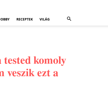
HOBBY
RECEPTEK
VILÁG
 a tested komoly
m veszik ezt a