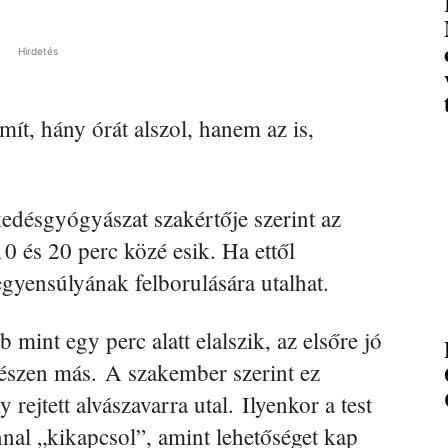
Hirdetés
ít, hány órát alszol, hanem az is,
lkedésgyógyászat szakértője szerint az
10 és 20 perc közé esik. Ha ettől
 egyensúlyának felborulására utalhat.
 mint egy perc alatt elalszik, az elsőre jó
gészen más. A szakember szerint ez
ejtett alvászavarra utal. Ilyenkor a test
nnal „kikapcsol”, amint lehetőséget kap