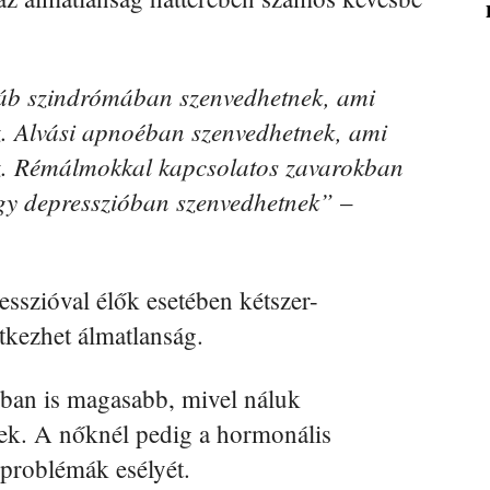
láb szindrómában szenvedhetnek, ami
. Alvási apnoéban szenvedhetnek, ami
z. Rémálmokkal kapcsolatos zavarokban
gy depresszióban szenvedhetnek”
–
sszióval élők esetében kétszer-
tkezhet álmatlanság.
yban is magasabb, mivel náluk
ek. A nőknél pedig a hormonális
sproblémák esélyét.