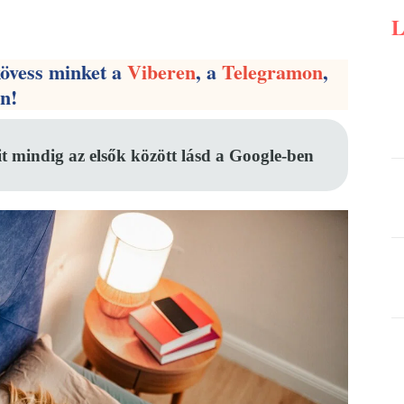
Pinterest
WhatsApp
Email
kövess minket a
Viberen
, a
Telegramon
,
en!
it mindig az elsők között lásd a Google-ben