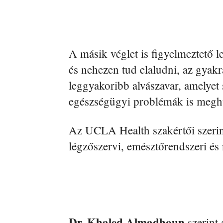
A másik véglet is figyelmeztető l
és nehezen tud elaludni, az gyakr
leggyakoribb alvászavar, amelyet 
egészségügyi problémák is megh
Az UCLA Health szakértői szerin
légzőszervi, emésztőrendszeri és 
Dr. Khaled Almadhoun
szerint