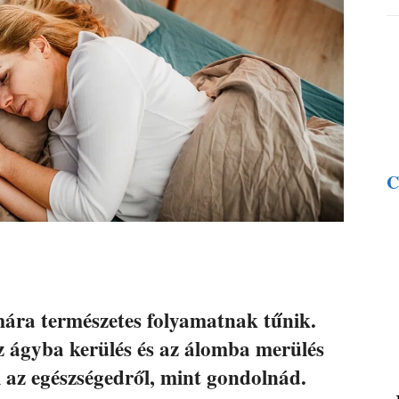
C
mára természetes folyamatnak tűnik.
z ágyba kerülés és az álomba merülés
el az egészségedről, mint gondolnád.