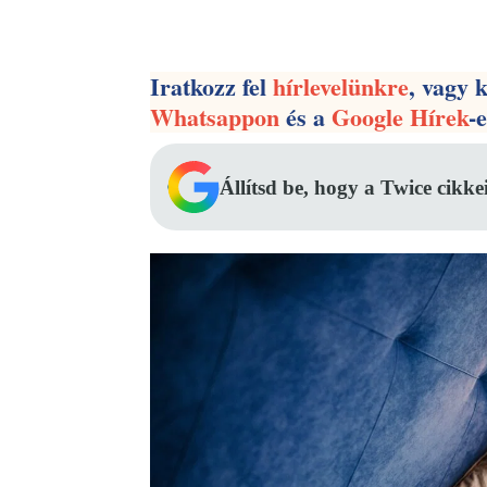
Facebook
Megosztás
Iratkozz fel
hírlevelünkre
, vagy 
Whatsappon
és a
Google Hírek
-
Állítsd be, hogy a Twice cikke