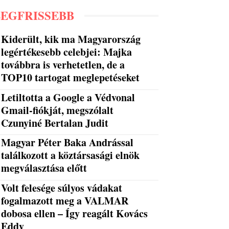
LEGFRISSEBB
Kiderült, kik ma Magyarország
legértékesebb celebjei: Majka
továbbra is verhetetlen, de a
TOP10 tartogat meglepetéseket
Letiltotta a Google a Védvonal
Gmail-fiókját, megszólalt
Czunyiné Bertalan Judit
Magyar Péter Baka Andrással
találkozott a köztársasági elnök
megválasztása előtt
Volt felesége súlyos vádakat
fogalmazott meg a VALMAR
dobosa ellen – Így reagált Kovács
Eddy