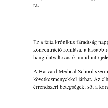
rá.
Ez a fajta krónikus fáradtság nap
koncentráció romlása, a lassabb r
hangulatváltozások mind intő jel
A Harvard Medical School szerint
következményekkel járhat. Az elhí
érrendszeri betegségek, sőt a kor