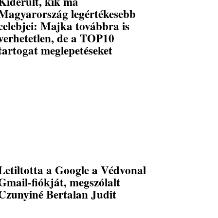
Kiderült, kik ma
Magyarország legértékesebb
celebjei: Majka továbbra is
verhetetlen, de a TOP10
tartogat meglepetéseket
Letiltotta a Google a Védvonal
Gmail-fiókját, megszólalt
Czunyiné Bertalan Judit