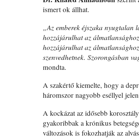
ismert ok állhat.
„Az emberek éjszaka nyugtalan 
hozzájárulhat az álmatlansághoz
hozzájárulhat az álmatlanságho
szenvedhetnek. Szorongásban va
mondta.
A szakértő kiemelte, hogy a depre
háromszor nagyobb eséllyel jelen
A kockázat az idősebb korosztál
gyakoribbak a krónikus betegség
változások is fokozhatják az alvá