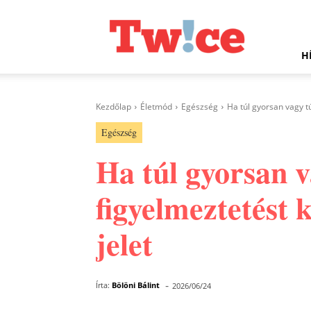
Twice.hu
H
Kezdőlap
Életmód
Egészség
Ha túl gyorsan vagy tú
Egészség
Ha túl gyorsan va
figyelmeztetést 
jelet
-
Írta:
Bölöni Bálint
2026/06/24