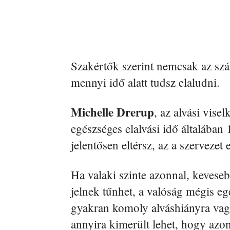
Szakértők szerint nemcsak az szám
mennyi idő alatt tudsz elaludni.
Michelle Drerup
, az alvási vise
egészséges elalvási idő általában 
jelentősen eltérsz, az a szervezet
Ha valaki szinte azonnal, kevesebb
jelnek tűnhet, a valóság mégis e
gyakran komoly alváshiányra vagy r
annyira kimerült lehet, hogy azo