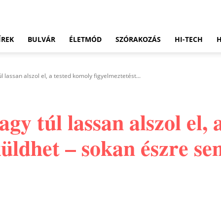
ÍREK
BULVÁR
ÉLETMÓD
SZÓRAKOZÁS
HI-TECH
l lassan alszol el, a tested komoly figyelmeztetést...
gy túl lassan alszol el,
küldhet – sokan észre se