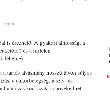
Hirdetés
pal is érezhető. A gyakori álmosság, a
eakcióidő és a hirtelen
ek lehetnek.
 a tartós alváshiány hosszú távon súlyos
E
zás, a cukorbetegség, a szív- és
ai halálozás kockázata is növekedhet.