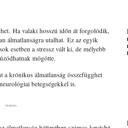
ehet. Ha valaki hosszú időn át forgolódik,
an álmatlanságra utalhat. Ez az egyik
sok esetben a stressz vált ki, de mélyebb
úzódhatnak mögötte.
t a krónikus álmatlanság összefügghet
neurológiai betegségekkel is.
Hirdetés
 az álmatlanság hátterében számos kevésbé