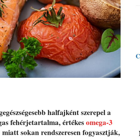
C
egegészségesebb halfajként szerepel a
as fehérjetartalma, értékes
omega-3
a miatt sokan rendszeresen fogyasztják,