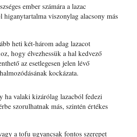
észséges ember számára a lazac
l higanytartalma viszonylag alacsony más
kább heti két-három adag lazacot
hoz, hogy élvezhessük a hal kedvező
enthető az esetlegesen jelen lévő
lhalmozódásának kockázata.
y ha valaki kizárólag lazacból fedezi
érbe szorulhatnak más, szintén értékes
 vagy a tofu ugyancsak fontos szerepet