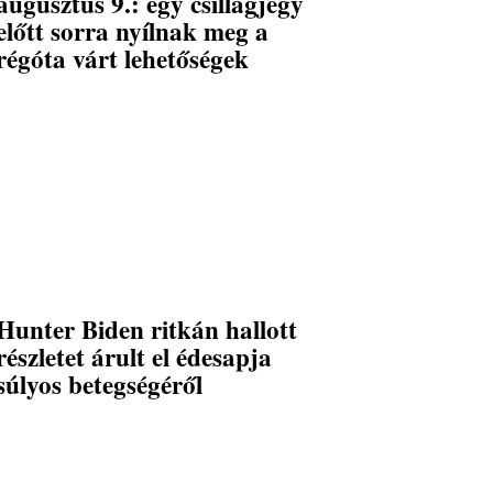
augusztus 9.: egy csillagjegy
előtt sorra nyílnak meg a
régóta várt lehetőségek
Hunter Biden ritkán hallott
részletet árult el édesapja
súlyos betegségéről