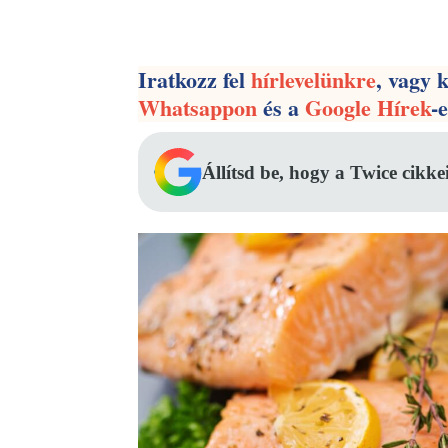
Facebook
Megosztás
Iratkozz fel
hírlevelünkre
, vagy 
Whatsappon
és a
Google Hírek
-
Állítsd be, hogy a Twice cikke