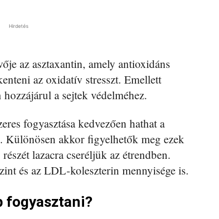
Hirdetés
vője az asztaxantin, amely antioxidáns
kenteni az oxidatív stresszt. Emellett
én hozzájárul a sejtek védelméhez.
zeres fogyasztása kedvezően hathat a
is. Különösen akkor figyelhetők meg ezek
részét lazacra cseréljük az étrendben.
szint és az LDL-koleszterin mennyisége is.
 fogyasztani?