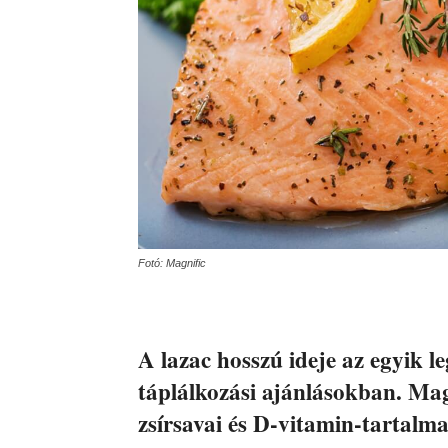
Fotó: Magnific
A lazac hosszú ideje az egyik l
táplálkozási ajánlásokban. Mag
zsírsavai és D-vitamin-tartalm