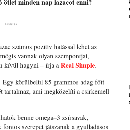
ó ötlet minden nap lazacot enni?
Hirdetés
azac számos pozitív hatással lehet az
 mégis vannak olyan szempontjai,
Real Simple
 kívül hagyni – írja a
.
s. Egy körülbelül 85 grammos adag főtt
t tartalmaz, ami megközelíti a csirkemell
lhatók benne omega–3 zsírsavak,
ontos szerepet játszanak a gyulladásos