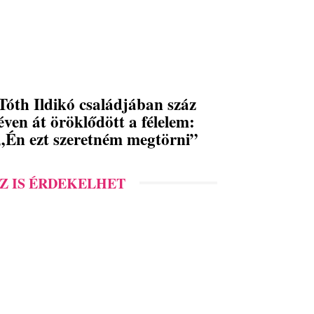
Tóth Ildikó családjában száz
éven át öröklődött a félelem:
„Én ezt szeretném megtörni”
Z IS ÉRDEKELHET