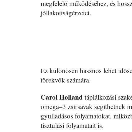
megfelelő működéséhez, és hossz
jóllakottságérzetet.
Ez különösen hasznos lehet időseb
törekvők számára.
Carol Holland
táplálkozási szaké
omega–3 zsírsavak segíthetnek mé
gyulladásos folyamatokat, miközb
tisztulási folyamatait is.