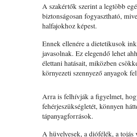
A szakértők szerint a legtöbb eg
biztonságosan fogyasztható, mive
halfajokhoz képest.
Ennek ellenére a dietetikusok in
javasolnak. Ez elegendő lehet ah
élettani hatásait, miközben csökk
környezeti szennyező anyagok fe
Arra is felhívják a figyelmet, hog
fehérjeszükségletét, könnyen hátt
tápanyagforrások.
A hüvelyesek, a diófélék, a tojás