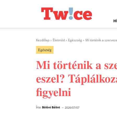
Twice.hu
H
Kezdőlap
Életmód
Egészség
Mi történik a szervez
Egészség
Mi történik a sz
eszel? Táplálko
figyelni
-
Írta:
Bölöni Bálint
2026/07/07