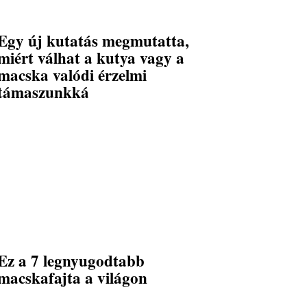
Egy új kutatás megmutatta,
miért válhat a kutya vagy a
macska valódi érzelmi
támaszunkká
Ez a 7 legnyugodtabb
macskafajta a világon