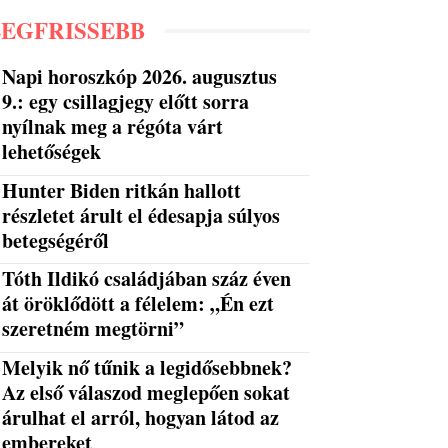
LEGFRISSEBB
Napi horoszkóp 2026. augusztus
9.: egy csillagjegy előtt sorra
nyílnak meg a régóta várt
lehetőségek
Hunter Biden ritkán hallott
részletet árult el édesapja súlyos
betegségéről
Tóth Ildikó családjában száz éven
át öröklődött a félelem: „Én ezt
szeretném megtörni”
Melyik nő tűnik a legidősebbnek?
Az első válaszod meglepően sokat
árulhat el arról, hogyan látod az
embereket