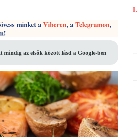
Pinterest
WhatsApp
Email
kövess minket a
Viberen
, a
Telegramon
,
en!
it mindig az elsők között lásd a Google-ben