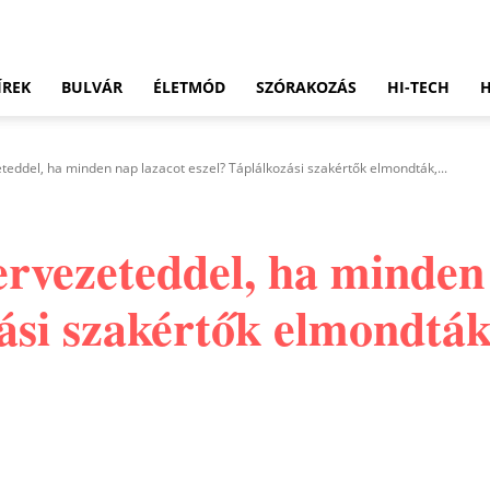
ÍREK
BULVÁR
ÉLETMÓD
SZÓRAKOZÁS
HI-TECH
eteddel, ha minden nap lazacot eszel? Táplálkozási szakértők elmondták,...
ervezeteddel, ha minden
zási szakértők elmondtá