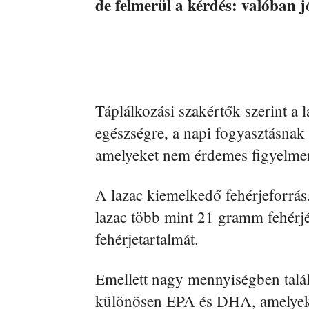
de felmerül a kérdés: valóban j
Táplálkozási szakértők szerint a l
egészségre, a napi fogyasztásnak
amelyeket nem érdemes figyelmen
A lazac kiemelkedő fehérjeforrá
lazac több mint 21 gramm fehérjé
fehérjetartalmát.
Emellett nagy mennyiségben talá
különösen EPA és DHA, amelyek f