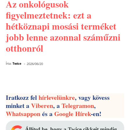
Az onkológusok
figyelmeztetnek: ezt a
hétköznapi mosási terméket
jobb lenne azonnal száműzni
otthonról
-
Írta:
Twice
2026/06/20
Facebook
Pinterest
WhatsApp
Iratkozz fel
hírlevelünkre
, vagy kövess
minket a
Viberen
, a
Telegramon
,
Whatsappon
és a
Google Hírek
-en!
Állítsd be, hogy a Twice cikkeit mindig