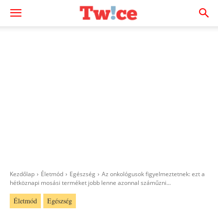
Kezdőlap
Életmód
Egészség
Az onkológusok figyelmeztetnek: ezt a
hétköznapi mosási terméket jobb lenne azonnal száműzni...
Életmód
Egészség