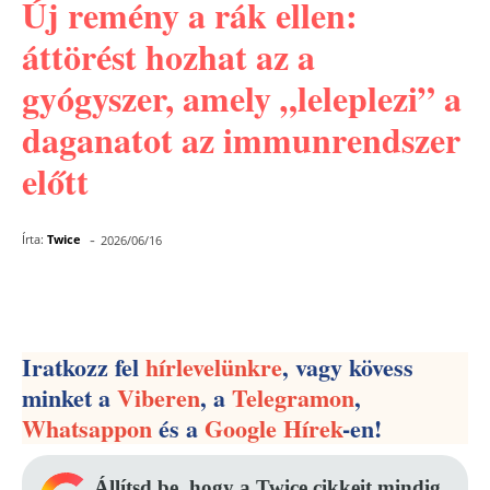
Új remény a rák ellen:
áttörést hozhat az a
gyógyszer, amely „leleplezi” a
daganatot az immunrendszer
előtt
-
Írta:
Twice
2026/06/16
Facebook
Pinterest
WhatsApp
Iratkozz fel
hírlevelünkre
, vagy kövess
minket a
Viberen
, a
Telegramon
,
Whatsappon
és a
Google Hírek
-en!
Állítsd be, hogy a Twice cikkeit mindig