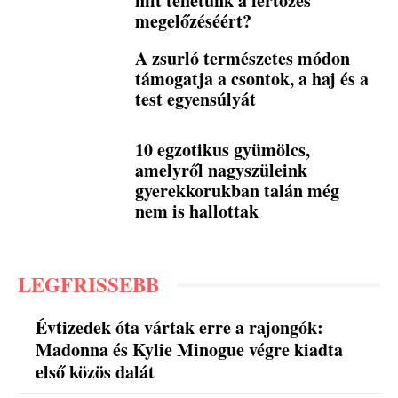
mit tehetünk a fertőzés
megelőzéséért?
A zsurló természetes módon
támogatja a csontok, a haj és a
test egyensúlyát
10 egzotikus gyümölcs,
amelyről nagyszüleink
gyerekkorukban talán még
nem is hallottak
LEGFRISSEBB
Évtizedek óta vártak erre a rajongók:
Madonna és Kylie Minogue végre kiadta
első közös dalát