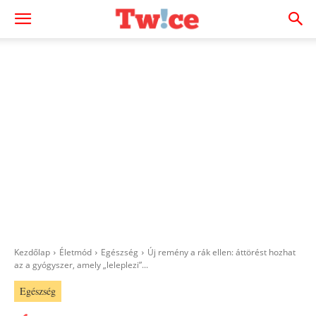
Kezdőlap
Életmód
Egészség
Új remény a rák ellen: áttörést hozhat
az a gyógyszer, amely „leleplezi”...
Egészség