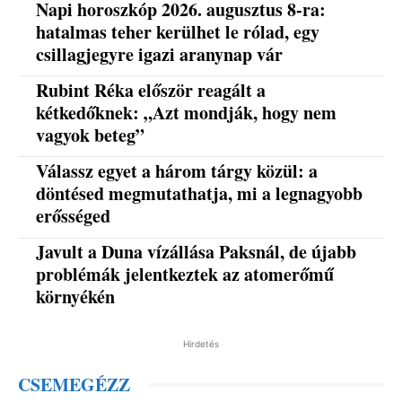
Napi horoszkóp 2026. augusztus 8-ra:
hatalmas teher kerülhet le rólad, egy
csillagjegyre igazi aranynap vár
Rubint Réka először reagált a
kétkedőknek: „Azt mondják, hogy nem
vagyok beteg”
Válassz egyet a három tárgy közül: a
döntésed megmutathatja, mi a legnagyobb
erősséged
Javult a Duna vízállása Paksnál, de újabb
problémák jelentkeztek az atomerőmű
környékén
Hirdetés
CSEMEGÉZZ