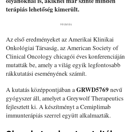
olyanoknál is, akiknél már szinte minden
terápiás lehetőség kimerült.
Hirdetés
Az első eredményeket az Amerikai Klinikai
Onkológiai Társaság, az American Society of
Clinical Oncology chicagói éves konferenciáján
mutatták be, amely a világ egyik legfontosabb
rákkutatási eseményének számít.
GRWD5769
A kutatás középpontjában a
nevű
gyógyszer áll, amelyet a Greywolf Therapeutics
fejlesztett ki. A készítményt a Cemiplimab
immunterápiás szerrel együtt alkalmazták.