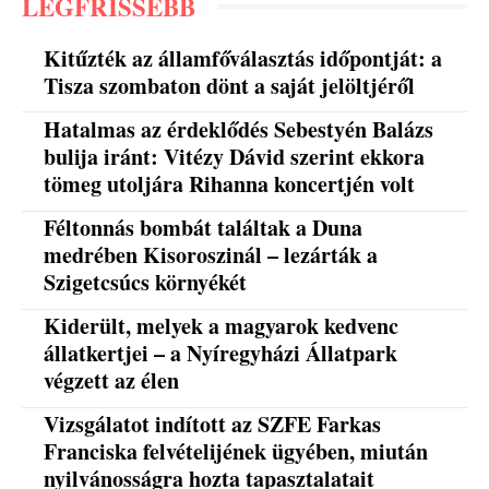
LEGFRISSEBB
Kitűzték az államfőválasztás időpontját: a
Tisza szombaton dönt a saját jelöltjéről
Hatalmas az érdeklődés Sebestyén Balázs
bulija iránt: Vitézy Dávid szerint ekkora
tömeg utoljára Rihanna koncertjén volt
Féltonnás bombát találtak a Duna
medrében Kisoroszinál – lezárták a
Szigetcsúcs környékét
Kiderült, melyek a magyarok kedvenc
állatkertjei – a Nyíregyházi Állatpark
végzett az élen
Vizsgálatot indított az SZFE Farkas
Franciska felvételijének ügyében, miután
nyilvánosságra hozta tapasztalatait