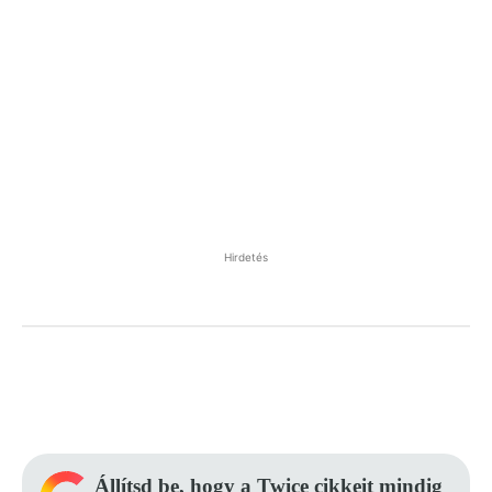
Hirdetés
Facebook
Pinterest
WhatsApp
Állítsd be, hogy a Twice cikkeit mindig