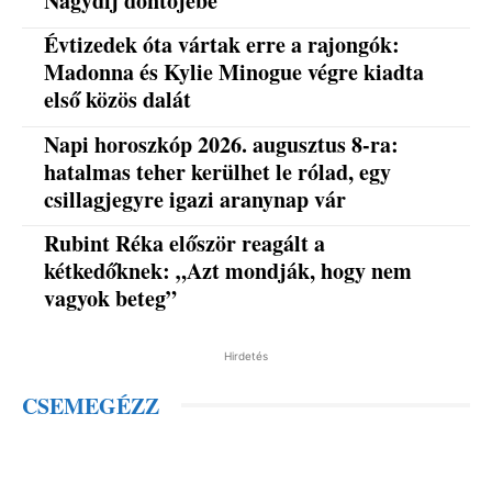
Nagydíj döntőjébe
Évtizedek óta vártak erre a rajongók:
Madonna és Kylie Minogue végre kiadta
első közös dalát
Napi horoszkóp 2026. augusztus 8-ra:
hatalmas teher kerülhet le rólad, egy
csillagjegyre igazi aranynap vár
Rubint Réka először reagált a
kétkedőknek: „Azt mondják, hogy nem
vagyok beteg”
Hirdetés
CSEMEGÉZZ