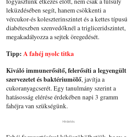
fogyasztunk étkezés előtt, nem csak a túlsúly
leküzdésében segít, hanem csökkenti a
vércukor-és koleszterinszintet és a kettes típusú
diabéteszben szenvedőknél a trigliceridszintet,
megakadályozza a sejtek öregedését.
Tipp:
A fahéj nyolc titka
Kiváló immunerősítő, felerősíti a legyengült
szervezetet és baktériumölő
, javítja a
cukoranyagcserét. Egy tanulmány szerint a
hatásosság elérése érdekében napi 3 gramm
fahéjra van szükségünk.
Hirdetés