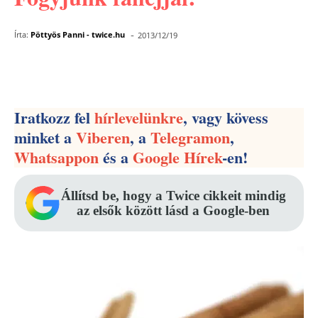
-
Írta:
Pöttyös Panni - twice.hu
2013/12/19
Facebook
Pinterest
WhatsApp
Iratkozz fel
hírlevelünkre
, vagy kövess
minket a
Viberen
, a
Telegramon
,
Whatsappon
és a
Google Hírek
-en!
Állítsd be, hogy a Twice cikkeit mindig
az elsők között lásd a Google-ben