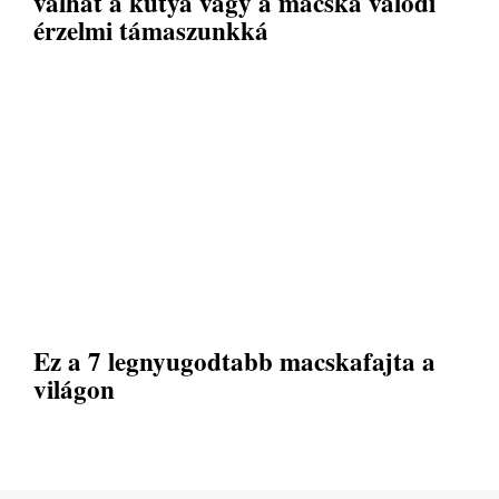
válhat a kutya vagy a macska valódi
érzelmi támaszunkká
Ez a 7 legnyugodtabb macskafajta a
világon