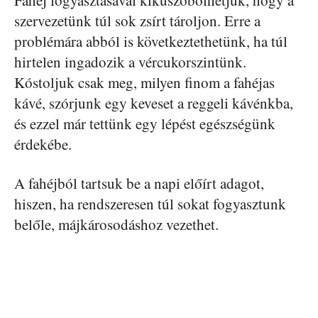
Fahéj fogyasztásával kiküszöbölhetjük, hogy a
szervezetünk túl sok zsírt tároljon. Erre a
problémára abból is következtethetünk, ha túl
hirtelen ingadozik a vércukorszintünk.
Kóstoljuk csak meg, milyen finom a fahéjas
kávé, szórjunk egy keveset a reggeli kávénkba,
és ezzel már tettünk egy lépést egészségünk
érdekébe.
A fahéjból tartsuk be a napi előírt adagot,
hiszen, ha rendszeresen túl sokat fogyasztunk
belőle, májkárosodáshoz vezethet.