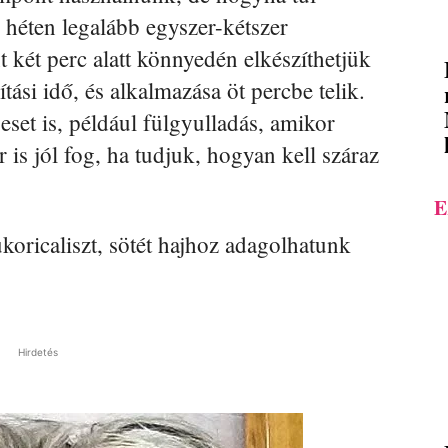
héten legalább egyszer-kétszer
 két perc alatt könnyedén elkészíthetjük
ítási idő, és alkalmazása öt percbe telik.
set is, például fülgyulladás, amikor
 is jól fog, ha tudjuk, hogyan kell száraz
E
oricaliszt, sötét hajhoz adagolhatunk
Hirdetés