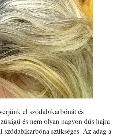
verjünk el szódabikarbónát és
sszúságú és nem olyan nagyon dús hajra
ál szódabikarbóna szükséges. Az adag a