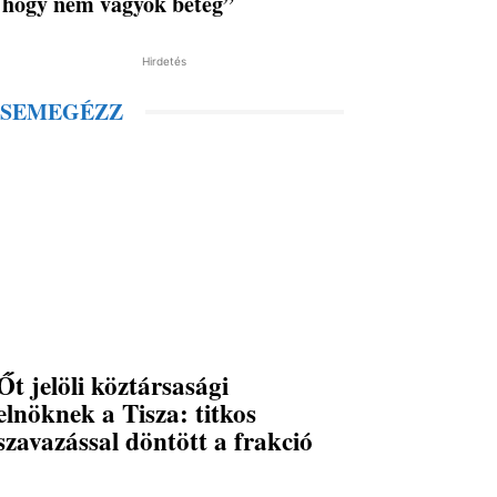
hogy nem vagyok beteg”
Hirdetés
SEMEGÉZZ
Őt jelöli köztársasági
elnöknek a Tisza: titkos
szavazással döntött a frakció