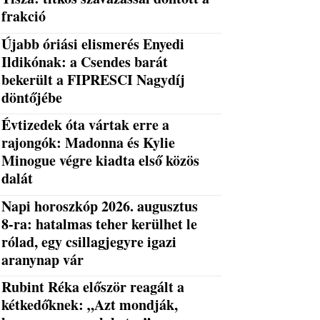
frakció
Újabb óriási elismerés Enyedi
Ildikónak: a Csendes barát
bekerült a FIPRESCI Nagydíj
döntőjébe
Évtizedek óta vártak erre a
rajongók: Madonna és Kylie
Minogue végre kiadta első közös
dalát
Napi horoszkóp 2026. augusztus
8-ra: hatalmas teher kerülhet le
rólad, egy csillagjegyre igazi
aranynap vár
Rubint Réka először reagált a
kétkedőknek: „Azt mondják,