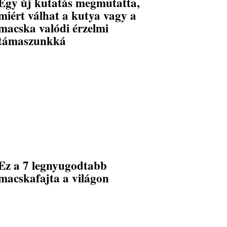
Egy új kutatás megmutatta,
miért válhat a kutya vagy a
macska valódi érzelmi
támaszunkká
Ez a 7 legnyugodtabb
macskafajta a világon