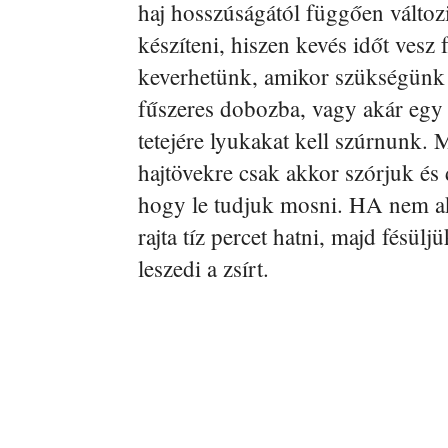
haj hosszúságától függően változ
készíteni, hiszen kevés időt vesz f
keverhetünk, amikor szükségünk 
fűszeres dobozba, vagy akár egy 
tetejére lyukakat kell szúrnunk. 
hajtövekre csak akkor szórjuk és 
hogy le tudjuk mosni. HA nem ak
rajta tíz percet hatni, majd fésül
leszedi a zsírt.