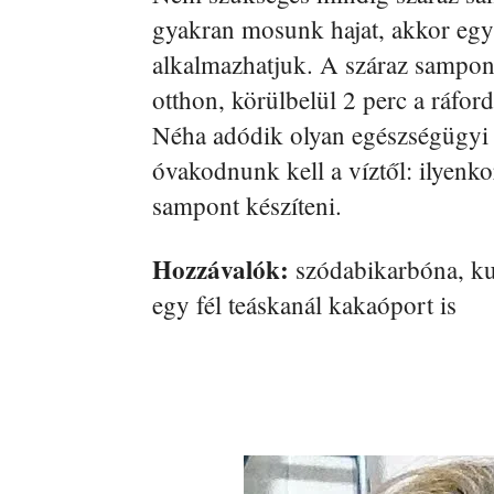
gyakran mosunk hajat, akkor egy 
alkalmazhatjuk. A száraz sampont
otthon, körülbelül 2 perc a ráford
Néha adódik olyan egészségügyi e
óvakodnunk kell a víztől: ilyenkor
sampont készíteni.
Hozzávalók:
szódabikarbóna, kuk
egy fél teáskanál kakaóport is