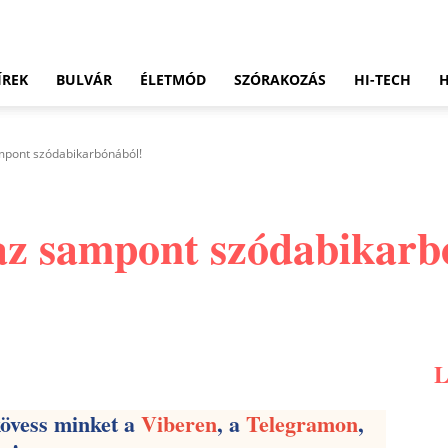
ÍREK
BULVÁR
ÉLETMÓD
SZÓRAKOZÁS
HI-TECH
mpont szódabikarbónából!
az sampont szódabikarb
Pinterest
WhatsApp
Email
kövess minket a
Viberen
, a
Telegramon
,