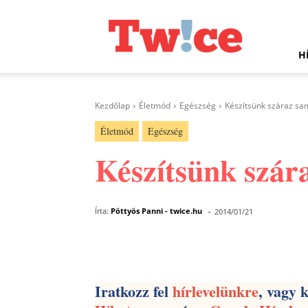
Twice.hu
H
Kezdőlap
Életmód
Egészség
Készítsünk száraz sa
Életmód
Egészség
Készítsünk szár
-
Írta:
Pöttyös Panni - twice.hu
2014/01/21
Facebook
Megosztás
Iratkozz fel
hírlevelünkre
, vagy 