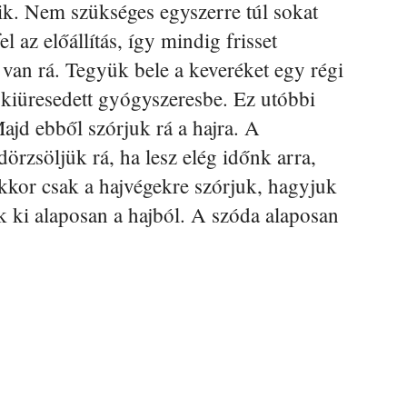
ik. Nem szükséges egyszerre túl sokat
el az előállítás, így mindig frisset
van rá. Tegyük bele a keveréket egy régi
kiüresedett gyógyszeresbe. Ez utóbbi
Majd ebből szórjuk rá a hajra. A
dörzsöljük rá, ha lesz elég időnk arra,
kor csak a hajvégekre szórjuk, hagyjuk
jük ki alaposan a hajból. A szóda alaposan