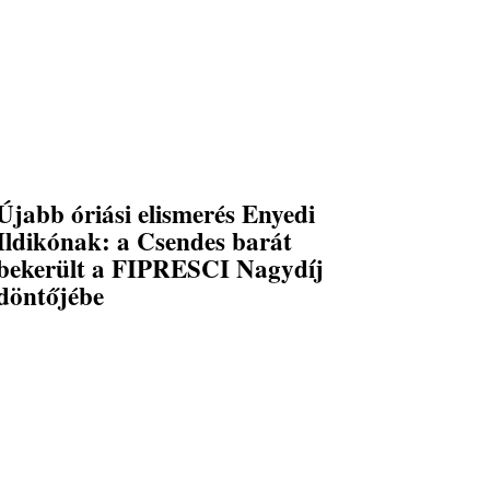
Újabb óriási elismerés Enyedi
Ildikónak: a Csendes barát
bekerült a FIPRESCI Nagydíj
döntőjébe