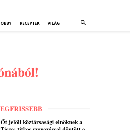
HOBBY
RECEPTEK
VILÁG
ónából!
LEGFRISSEBB
Őt jelöli köztársasági elnöknek a
Tisza: titkos szavazással döntött a