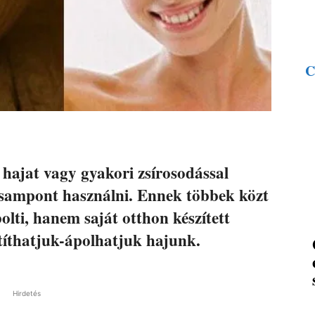
C
hajat vagy gyakori zsírosodással
sampont használni. Ennek többek közt
olti, hanem saját otthon készített
títhatjuk-ápolhatjuk hajunk.
Hirdetés