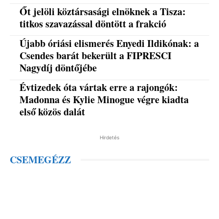
Őt jelöli köztársasági elnöknek a Tisza:
titkos szavazással döntött a frakció
Újabb óriási elismerés Enyedi Ildikónak: a
Csendes barát bekerült a FIPRESCI
Nagydíj döntőjébe
Évtizedek óta vártak erre a rajongók:
Madonna és Kylie Minogue végre kiadta
első közös dalát
Hirdetés
CSEMEGÉZZ