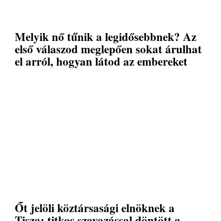
Melyik nő tűnik a legidősebbnek? Az
első válaszod meglepően sokat árulhat
el arról, hogyan látod az embereket
Őt jelöli köztársasági elnöknek a
Tisza: titkos szavazással döntött a