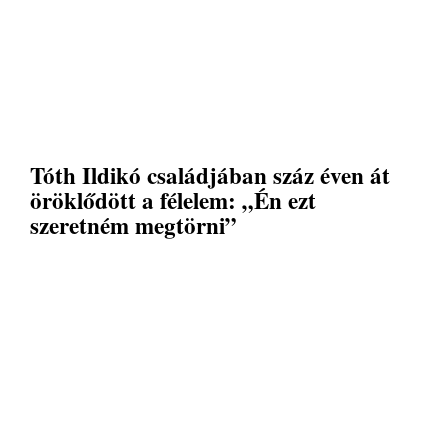
Tóth Ildikó családjában száz éven át
öröklődött a félelem: „Én ezt
szeretném megtörni”