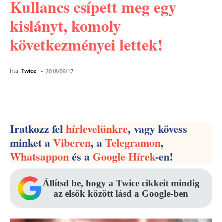
Kullancs csípett meg egy
kislányt, komoly
következményei lettek!
-
Írta:
Twice
2018/06/17
Facebook
Pinterest
WhatsApp
Iratkozz fel
hírlevelünkre
, vagy kövess
minket a
Viberen
, a
Telegramon
,
Whatsappon
és a
Google Hírek
-en!
Állítsd be, hogy a Twice cikkeit mindig
az elsők között lásd a Google-ben