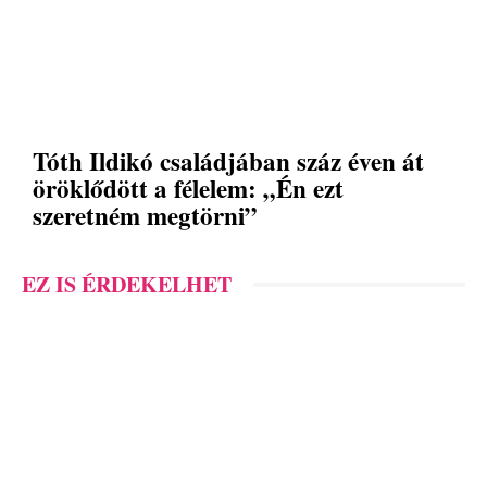
Tóth Ildikó családjában száz éven át
öröklődött a félelem: „Én ezt
szeretném megtörni”
EZ IS ÉRDEKELHET