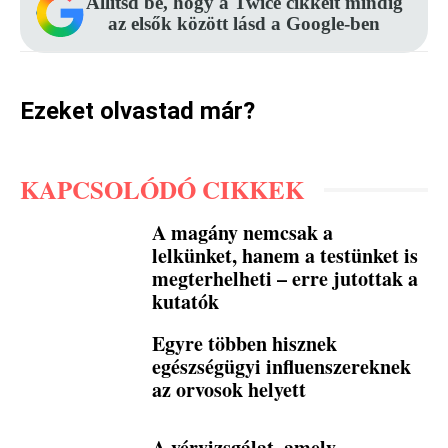
Állítsd be, hogy a Twice cikkeit mindig
az elsők között lásd a Google-ben
Ezeket olvastad már?
KAPCSOLÓDÓ CIKKEK
A magány nemcsak a
lelkünket, hanem a testünket is
megterhelheti – erre jutottak a
kutatók
Egyre többen hisznek
egészségügyi influenszereknek
az orvosok helyett
A vérvizsgálat, amely