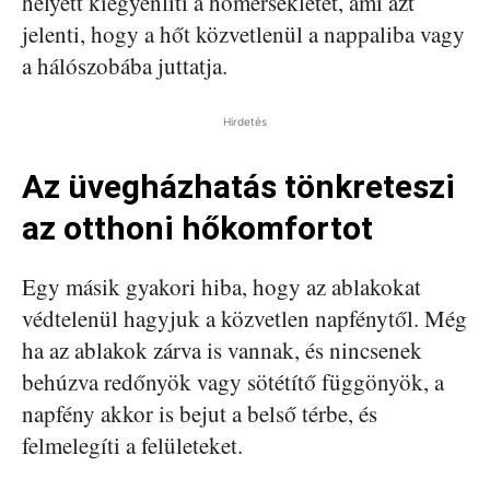
helyett kiegyenlíti a hőmérsékletet, ami azt
jelenti, hogy a hőt közvetlenül a nappaliba vagy
a hálószobába juttatja.
Hirdetés
Az üvegházhatás tönkreteszi
az otthoni hőkomfortot
Egy másik gyakori hiba, hogy az ablakokat
védtelenül hagyjuk a közvetlen napfénytől. Még
ha az ablakok zárva is vannak, és nincsenek
behúzva redőnyök vagy sötétítő függönyök, a
napfény akkor is bejut a belső térbe, és
felmelegíti a felületeket.