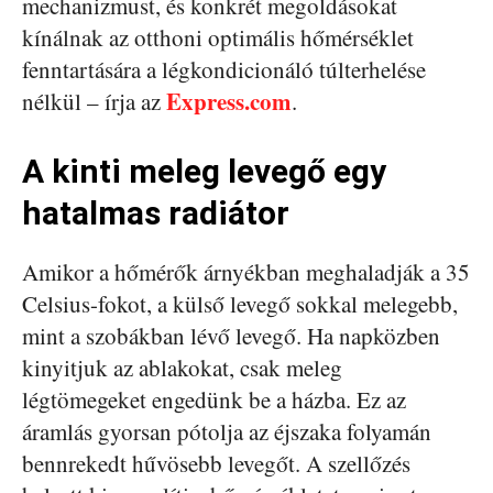
mechanizmust, és konkrét megoldásokat
kínálnak az otthoni optimális hőmérséklet
fenntartására a légkondicionáló túlterhelése
Express.com
nélkül – írja az
.
A kinti meleg levegő egy
hatalmas radiátor
Amikor a hőmérők árnyékban meghaladják a 35
Celsius-fokot, a külső levegő sokkal melegebb,
mint a szobákban lévő levegő. Ha napközben
kinyitjuk az ablakokat, csak meleg
légtömegeket engedünk be a házba. Ez az
áramlás gyorsan pótolja az éjszaka folyamán
bennrekedt hűvösebb levegőt. A szellőzés