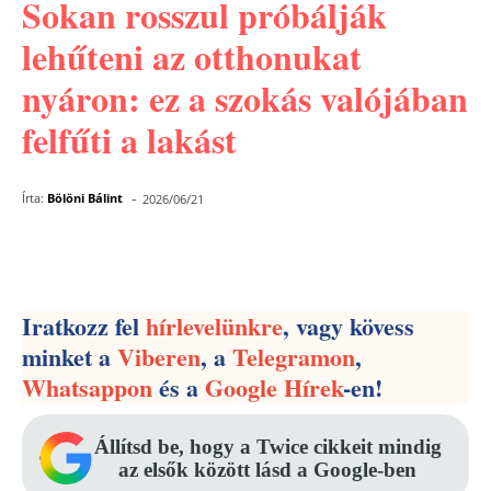
Sokan rosszul próbálják
lehűteni az otthonukat
nyáron: ez a szokás valójában
felfűti a lakást
-
Írta:
Bölöni Bálint
2026/06/21
Facebook
Pinterest
WhatsApp
Iratkozz fel
hírlevelünkre
, vagy kövess
minket a
Viberen
, a
Telegramon
,
Whatsappon
és a
Google Hírek
-en!
Állítsd be, hogy a Twice cikkeit mindig
az elsők között lásd a Google-ben