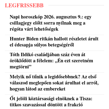
LEGFRISSEBB
Napi horoszkóp 2026. augusztus 9.: egy
csillagjegy előtt sorra nyílnak meg a
régóta várt lehetőségek
Hunter Biden ritkán hallott részletet árult
el édesapja súlyos betegségéről
Tóth Ildikó családjában száz éven át
öröklődött a félelem: „Én ezt szeretném
megtörni”
Melyik nő tűnik a legidősebbnek? Az első
válaszod meglepően sokat árulhat el arról,
hogyan látod az embereket
Őt jelöli köztársasági elnöknek a Tisza:
titkos szavazással döntött a frakció