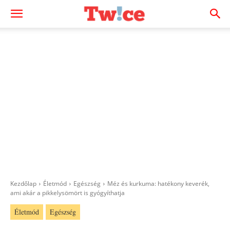
Kezdőlap
Életmód
Egészség
Méz és kurkuma: hatékony keverék,
ami akár a pikkelysömört is gyógyíthatja
Életmód
Egészség