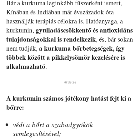
Bár a kurkuma leginkább fűszerként ismert,
Kínában és Indiában már évszázadok óta
használják terápiás célokra is. Hatóanyaga, a
gyulladáscsökkentő és antioxidáns
kurkumin,
tulajdonságokkal is rendelkezik
, és, bár sokan
a kurkuma bőrbetegségek, így
nem tudják,
többek között a pikkelysömör kezelésére is
alkalmazható
.
Hirdetés
A kurkumin számos jótékony hatást fejt ki a
bőrre:
védi a bőrt a szabadgyökök
semlegesítésével;