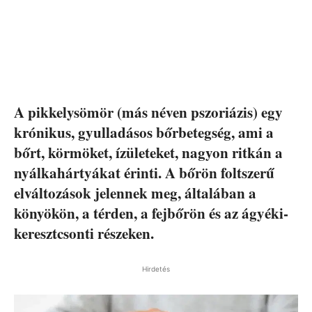
A pikkelysömör (más néven pszoriázis) egy
krónikus, gyulladásos bőrbetegség, ami a
bőrt, körmöket, ízületeket, nagyon ritkán a
nyálkahártyákat érinti. A bőrön foltszerű
elváltozások jelennek meg, általában a
könyökön, a térden, a fejbőrön és az ágyéki-
keresztcsonti részeken.
Hirdetés