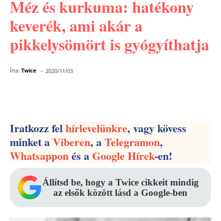
Méz és kurkuma: hatékony
keverék, ami akár a
pikkelysömört is gyógyíthatja
-
Írta:
Twice
2020/11/03
Facebook
Pinterest
WhatsApp
Iratkozz fel
hírlevelünkre
, vagy kövess
minket a
Viberen
, a
Telegramon
,
Whatsappon
és a
Google Hírek
-en!
Állítsd be, hogy a Twice cikkeit mindig
az elsők között lásd a Google-ben