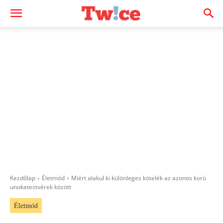
Kezdőlap
Életmód
Miért alakul ki különleges kötelék az azonos korú
unokatestvérek között
Életmód