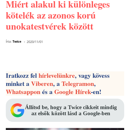
Miért alakul ki különleges
kötelék az azonos korú
unokatestvérek között
-
Írta:
Twice
2020/11/01
Facebook
Pinterest
WhatsApp
Iratkozz fel
hírlevelünkre
, vagy kövess
minket a
Viberen
, a
Telegramon
,
Whatsappon
és a
Google Hírek
-en!
Állítsd be, hogy a Twice cikkeit mindig
az elsők között lásd a Google-ben