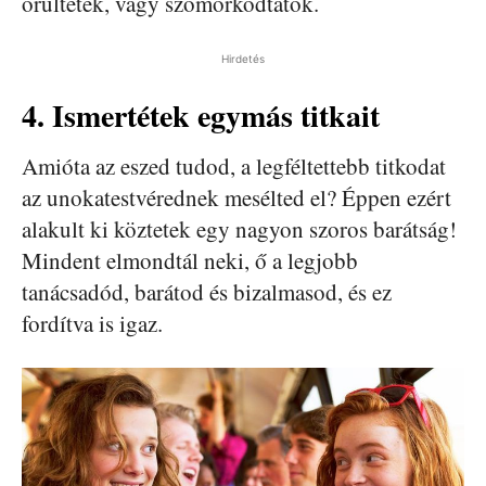
örültetek, vagy szomorkodtatok.
Hirdetés
4. Ismertétek egymás titkait
Amióta az eszed tudod, a legféltettebb titkodat
az unokatestvérednek mesélted el? Éppen ezért
alakult ki köztetek egy nagyon szoros barátság!
Mindent elmondtál neki, ő a legjobb
tanácsadód, barátod és bizalmasod, és ez
fordítva is igaz.