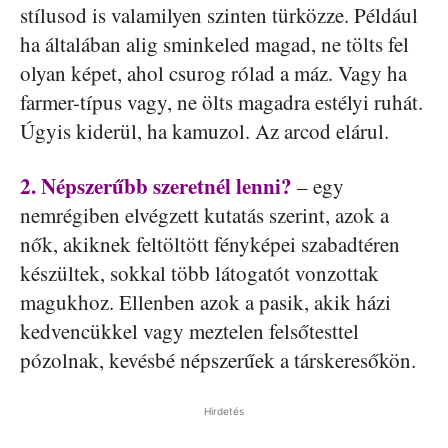
stílusod is valamilyen szinten türközze. Például
ha általában alig sminkeled magad, ne tölts fel
olyan képet, ahol csurog rólad a máz. Vagy ha
farmer-típus vagy, ne ölts magadra estélyi ruhát.
Úgyis kiderül, ha kamuzol. Az arcod elárul.
2. Népszerűbb szeretnél lenni?
– egy
nemrégiben elvégzett kutatás szerint, azok a
nők, akiknek feltöltött fényképei szabadtéren
készültek, sokkal több látogatót vonzottak
magukhoz. Ellenben azok a pasik, akik házi
kedvencükkel vagy meztelen felsőtesttel
pózolnak, kevésbé népszerűek a társkeresőkön.
Hirdetés