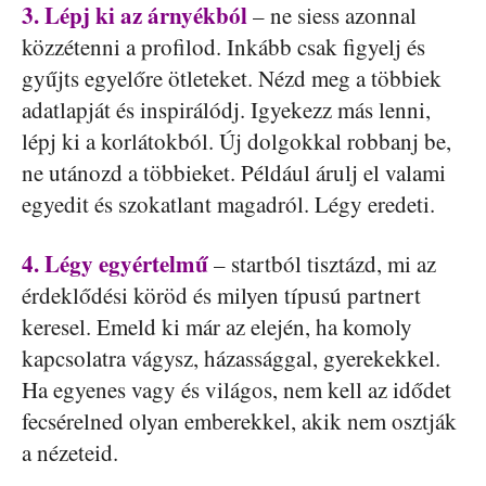
3. Lépj ki az árnyékból
– ne siess azonnal
közzétenni a profilod. Inkább csak figyelj és
gyűjts egyelőre ötleteket. Nézd meg a többiek
adatlapját és inspirálódj. Igyekezz más lenni,
lépj ki a korlátokból. Új dolgokkal robbanj be,
ne utánozd a többieket. Például árulj el valami
egyedit és szokatlant magadról. Légy eredeti.
4. Légy egyértelmű
– startból tisztázd, mi az
érdeklődési köröd és milyen típusú partnert
keresel. Emeld ki már az elején, ha komoly
kapcsolatra vágysz, házassággal, gyerekekkel.
Ha egyenes vagy és világos, nem kell az idődet
fecsérelned olyan emberekkel, akik nem osztják
a nézeteid.