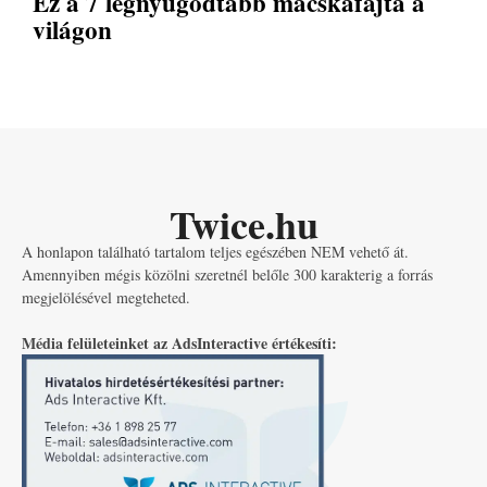
Ez a 7 legnyugodtabb macskafajta a
világon
Twice.hu
A honlapon található tartalom teljes egészében NEM vehető át.
Amennyiben mégis közölni szeretnél belőle 300 karakterig a forrás
megjelölésével megteheted.
Média felületeinket az AdsInteractive értékesíti: