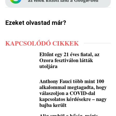
az elsők között lásd a Google-ben
Ezeket olvastad már?
KAPCSOLÓDÓ CIKKEK
Eltűnt egy 21 éves fiatal, az
Ozora fesztiválon látták
utoljára
Anthony Fauci több mint 100
alkalommal megtagadta, hogy
válaszoljon a COVID-dal
kapcsolatos kérdésekre – nagy
bajba került
Alig enyhül a hőség, máris