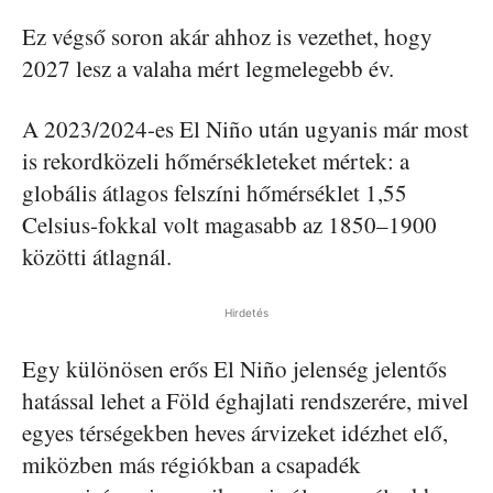
Ez végső soron akár ahhoz is vezethet, hogy
2027 lesz a valaha mért legmelegebb év.
A 2023/2024-es El Niño után ugyanis már most
is rekordközeli hőmérsékleteket mértek: a
globális átlagos felszíni hőmérséklet 1,55
Celsius-fokkal volt magasabb az 1850–1900
közötti átlagnál.
Hirdetés
Egy különösen erős El Niño jelenség jelentős
hatással lehet a Föld éghajlati rendszerére, mivel
egyes térségekben heves árvizeket idézhet elő,
miközben más régiókban a csapadék