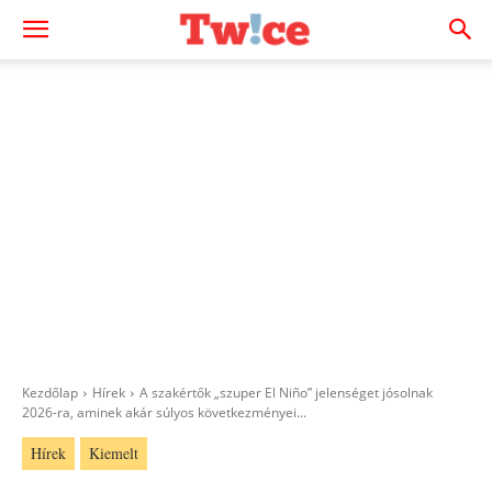
Kezdőlap
Hírek
A szakértők „szuper El Niño” jelenséget jósolnak
2026-ra, aminek akár súlyos következményei...
Hírek
Kiemelt