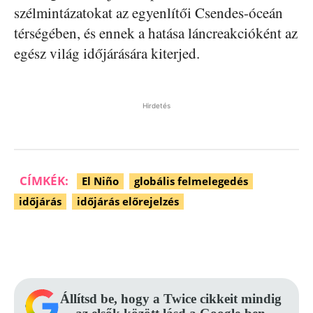
szélmintázatokat az egyenlítői Csendes-óceán
térségében, és ennek a hatása láncreakcióként az
egész világ időjárására kiterjed.
Hirdetés
CÍMKÉK:
El Niño
globális felmelegedés
időjárás
időjárás előrejelzés
Facebook
Pinterest
WhatsApp
Állítsd be, hogy a Twice cikkeit mindig