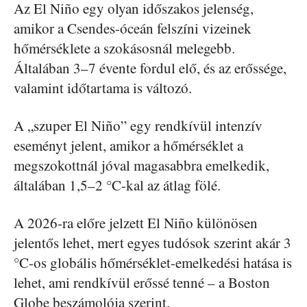
Az El Niño egy olyan időszakos jelenség,
amikor a Csendes-óceán felszíni vizeinek
hőmérséklete a szokásosnál melegebb.
Általában 3–7 évente fordul elő, és az erőssége,
valamint időtartama is változó.
A „szuper El Niño” egy rendkívül intenzív
eseményt jelent, amikor a hőmérséklet a
megszokottnál jóval magasabbra emelkedik,
általában 1,5–2 °C-kal az átlag fölé.
A 2026-ra előre jelzett El Niño különösen
jelentős lehet, mert egyes tudósok szerint akár 3
°C-os globális hőmérséklet-emelkedési hatása is
lehet, ami rendkívül erőssé tenné – a Boston
Globe beszámolója szerint.