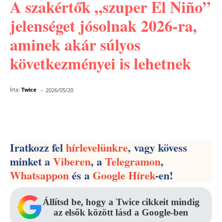
A szakértők „szuper El Niño”
jelenséget jósolnak 2026-ra,
aminek akár súlyos
következményei is lehetnek
-
Írta:
Twice
2026/05/20
Facebook
Pinterest
WhatsApp
Iratkozz fel
hírlevelünkre
, vagy kövess
minket a
Viberen
, a
Telegramon
,
Whatsappon
és a
Google Hírek
-en!
Állítsd be, hogy a Twice cikkeit mindig
az elsők között lásd a Google-ben