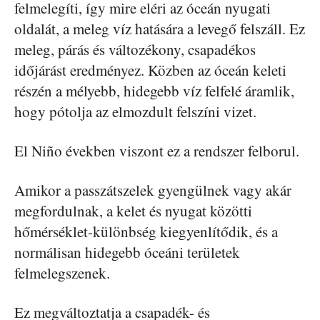
felmelegíti, így mire eléri az óceán nyugati
oldalát, a meleg víz hatására a levegő felszáll. Ez
meleg, párás és változékony, csapadékos
időjárást eredményez. Közben az óceán keleti
részén a mélyebb, hidegebb víz felfelé áramlik,
hogy pótolja az elmozdult felszíni vizet.
El Niño években viszont ez a rendszer felborul.
Amikor a passzátszelek gyengülnek vagy akár
megfordulnak, a kelet és nyugat közötti
hőmérséklet-különbség kiegyenlítődik, és a
normálisan hidegebb óceáni területek
felmelegszenek.
Ez megváltoztatja a csapadék- és