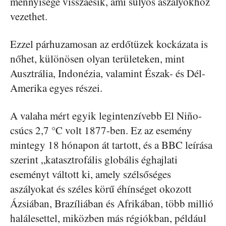
mennyisége visszaesik, ami súlyos aszályokhoz
vezethet.
Ezzel párhuzamosan az erdőtüzek kockázata is
nőhet, különösen olyan területeken, mint
Ausztrália, Indonézia, valamint Észak- és Dél-
Amerika egyes részei.
A valaha mért egyik legintenzívebb El Niño-
csúcs 2,7 °C volt 1877-ben. Ez az esemény
mintegy 18 hónapon át tartott, és a BBC leírása
szerint „katasztrofális globális éghajlati
eseményt váltott ki, amely szélsőséges
aszályokat és széles körű éhínséget okozott
Ázsiában, Brazíliában és Afrikában, több millió
halálesettel, miközben más régiókban, például