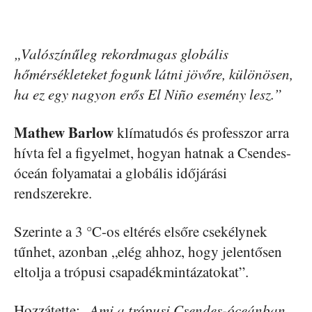
„Valószínűleg rekordmagas globális
hőmérsékleteket fogunk látni jövőre, különösen,
ha ez egy nagyon erős El Niño esemény lesz.”
Mathew Barlow
klímatudós és professzor arra
hívta fel a figyelmet, hogyan hatnak a Csendes-
óceán folyamatai a globális időjárási
rendszerekre.
Szerinte a 3 °C-os eltérés elsőre csekélynek
tűnhet, azonban „elég ahhoz, hogy jelentősen
eltolja a trópusi csapadékmintázatokat”.
Hozzátette: „
Ami a trópusi Csendes-óceánban