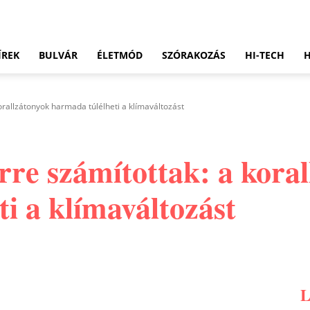
ÍREK
BULVÁR
ÉLETMÓD
SZÓRAKOZÁS
HI-TECH
orallzátonyok harmada túlélheti a klímaváltozást
rre számítottak: a kora
i a klímaváltozást
Pinterest
WhatsApp
Email