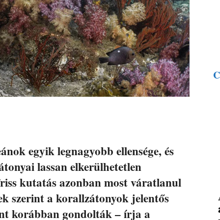
C
eánok egyik legnagyobb ellensége, és
átonyai lassan elkerülhetetlen
friss kutatás azonban most váratlanul
ek szerint a korallzátonyok jelentős
mint korábban gondolták – írja a