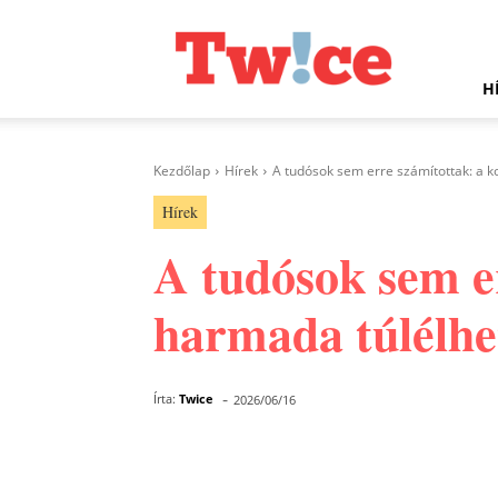
Twice.hu
H
Kezdőlap
Hírek
A tudósok sem erre számítottak: a k
Hírek
A tudósok sem e
harmada túlélhet
-
Írta:
Twice
2026/06/16
Facebook
Megosztás