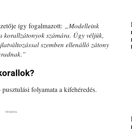
„Modelleink
ezetője így fogalmazott:
 a korallzátonyok számára. Úgy véljük,
jlatváltozással szemben ellenálló zátony
maradnak.”
korallok?
 pusztulási folyamata a kifehéredés.
Hirdetés