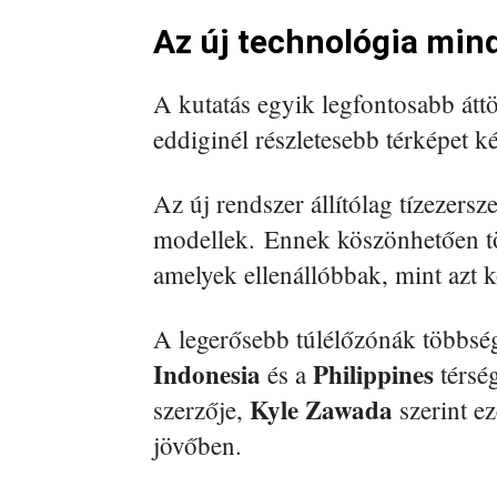
Az új technológia min
A kutatás egyik legfontosabb átt
eddiginél részletesebb térképet ké
Az új rendszer állítólag tízezers
modellek. Ennek köszönhetően töb
amelyek ellenállóbbak, mint azt k
A legerősebb túlélőzónák többs
Indonesia
Philippines
és a
térsé
Kyle Zawada
szerzője,
szerint ez
jövőben.