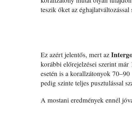
korallzátony mutat olyan tulajdo
teszik őket az éghajlatváltozássa
Interg
Ez azért jelentős, mert az
korábbi előrejelzései szerint már
esetén is a korallzátonyok 70–90
pedig szinte teljes pusztulással s
A mostani eredmények ennél jóva