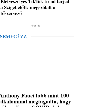
Életveszélyes TikTok-trend terjed
a Sziget előtt: megszólalt a
főszervező
Hirdetés
SEMEGÉZZ
Anthony Fauci több mint 100
alkalommal megtagadta, hogy