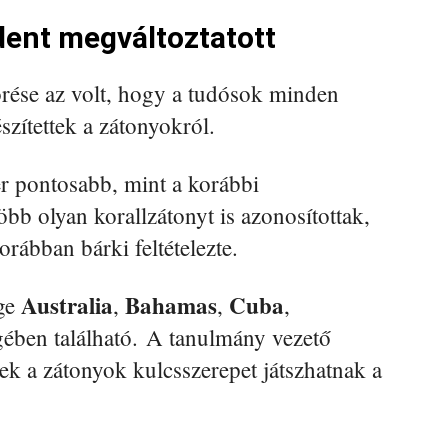
dent megváltoztatott
örése az volt, hogy a tudósok minden
szítettek a zátonyokról.
zer pontosabb, mint a korábbi
b olyan korallzátonyt is azonosítottak,
orábban bárki feltételezte.
Australia
Bahamas
Cuba
ége
,
,
,
gében található. A tanulmány vezető
ek a zátonyok kulcsszerepet játszhatnak a