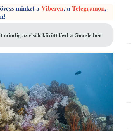
kövess minket a
Viberen
, a
Telegramon
,
en!
it mindig az elsők között lásd a Google-ben