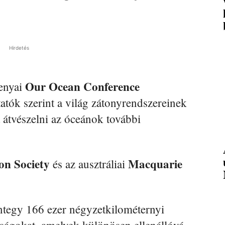
Hirdetés
Our Ocean Conference
enyai
tatók szerint a világ zátonyrendszereinek
átvészelni az óceánok további
on Society
Macquarie
és az ausztráliai
ntegy 166 ezer négyzetkilométernyi