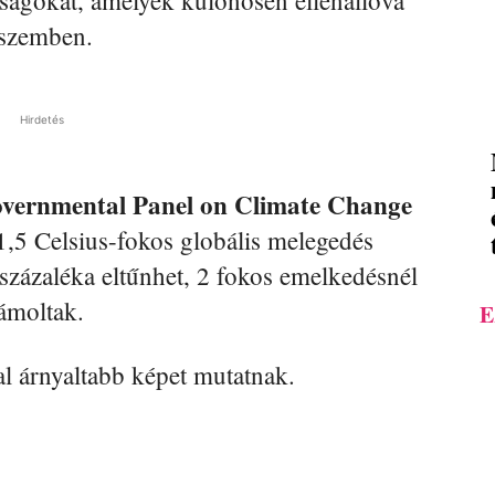
nságokat, amelyek különösen ellenállóvá
l szemben.
Hirdetés
overnmental Panel on Climate Change
 1,5 Celsius-fokos globális melegedés
 százaléka eltűnhet, 2 fokos emelkedésnél
zámoltak.
E
l árnyaltabb képet mutatnak.