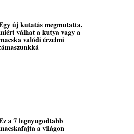
Egy új kutatás megmutatta,
miért válhat a kutya vagy a
macska valódi érzelmi
támaszunkká
Ez a 7 legnyugodtabb
macskafajta a világon