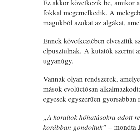
Ez akkor következik be, amikor a
fokkal megemelkedik. A melegebb 
magukból azokat az algákat, amely
Ennek következtében elveszítik s
elpusztulnak. A kutatók szerint
ugyanúgy.
Vannak olyan rendszerek, amelye
mások evolúciósan alkalmazkodt
egyesek egyszerűen gyorsabban 
„A korallok hőhatásokra adott re
korábban gondoltuk”
– mondta