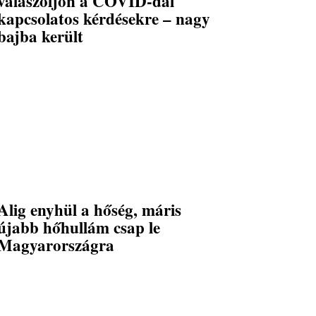
válaszoljon a COVID-dal
kapcsolatos kérdésekre – nagy
bajba került
Alig enyhül a hőség, máris
újabb hőhullám csap le
Magyarországra