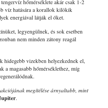
 tengervíz hőmérséklete akár csak 1-2
víz hatására a korallok kilökik
ek energiával látják el őket.
zínüket, legyengülnek, és sok esetben
 azonban nem minden zátony reagál
k hidegebb vizekben helyezkednek el,
ak a magasabb hőmérséklethez, míg
regenerálódnak.
akciójának megítélése árnyaltabb, mint
Jupiter
.