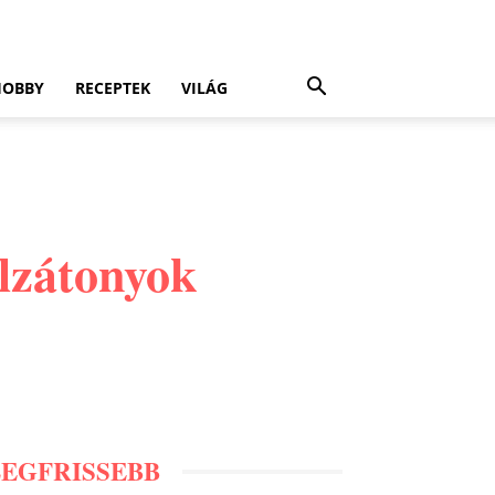
HOBBY
RECEPTEK
VILÁG
llzátonyok
LEGFRISSEBB