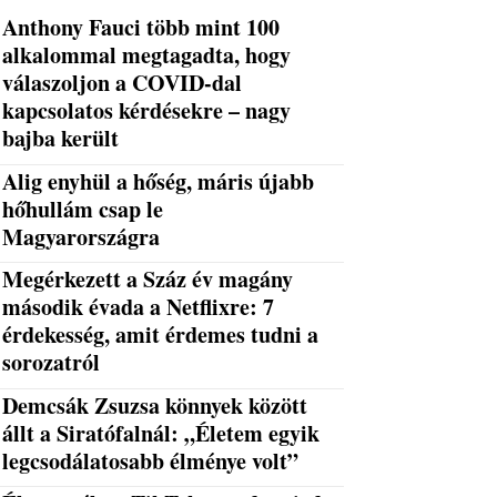
Anthony Fauci több mint 100
alkalommal megtagadta, hogy
válaszoljon a COVID-dal
kapcsolatos kérdésekre – nagy
bajba került
Alig enyhül a hőség, máris újabb
hőhullám csap le
Magyarországra
Megérkezett a Száz év magány
második évada a Netflixre: 7
érdekesség, amit érdemes tudni a
sorozatról
Demcsák Zsuzsa könnyek között
állt a Siratófalnál: „Életem egyik
legcsodálatosabb élménye volt”