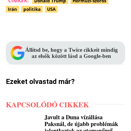
CÍMKÉK:
Donald Trump
Hormuzi-szoros
Irán
politika
USA
Facebook
Pinterest
WhatsApp
Állítsd be, hogy a Twice cikkeit mindig
az elsők között lásd a Google-ben
Ezeket olvastad már?
KAPCSOLÓDÓ CIKKEK
Javult a Duna vízállása
Paksnál, de újabb problémák
jelentkeztek az atomerőmű