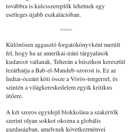
továbbra is kulcsszereplők lehetnek egy
esetleges újabb eszkalációban.
Hirdetés
Különösen aggasztó forgatókönyvként merült
fel, hogy ha az amerikai-iráni tárgyalások
kudarcot vallanak, Teherán a húszikon keresztül
lezárhatja a Bab-el-Mandeb-szorost is. Ez az
Indiai-óceánt köti össze a Vörös-tengerrel, és
szintén a világkereskedelem egyik kritikus
ütőere.
A két szoros egyidejű blokkolása a szakértők
szerint olyan sokkot okozna a globális
gazdaságban, amelynek következményei