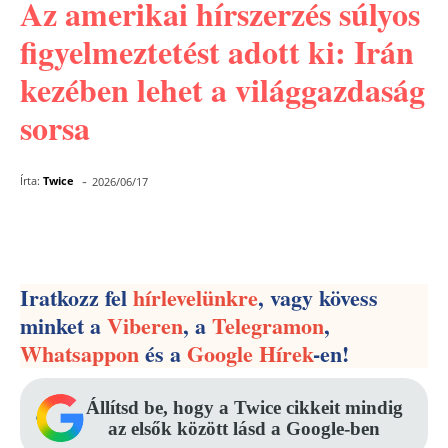
Az amerikai hírszerzés súlyos
figyelmeztetést adott ki: Irán
kezében lehet a világgazdaság
sorsa
-
Írta:
Twice
2026/06/17
Facebook
Pinterest
WhatsApp
Iratkozz fel
hírlevelünkre
, vagy kövess
minket a
Viberen
, a
Telegramon
,
Whatsappon
és a
Google Hírek
-en!
Állítsd be, hogy a Twice cikkeit mindig
az elsők között lásd a Google-ben