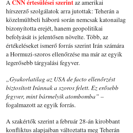
CNN értesülései szerint
A
az amerikai
hírszerző szolgálatok arra jutottak: Teherán a
közelmúltbeli háború során nemcsak katonailag
bizonyította erejét, hanem geopolitikai
befolyását is jelentősen növelte. Több, az
értékeléseket ismerő forrás szerint Irán számára
a Hormuzi-szoros ellenőrzése ma már az egyik
legerősebb tárgyalási fegyver.
„Gyakorlatilag az USA de facto ellenőrzést
biztosított Iránnak a szoros felett. Ez erősebb
fegyver, mint bármelyik atombomba”
–
fogalmazott az egyik forrás.
A szakértők szerint a február 28-án kirobbant
konfliktus alapjaiban változtatta meg Teherán