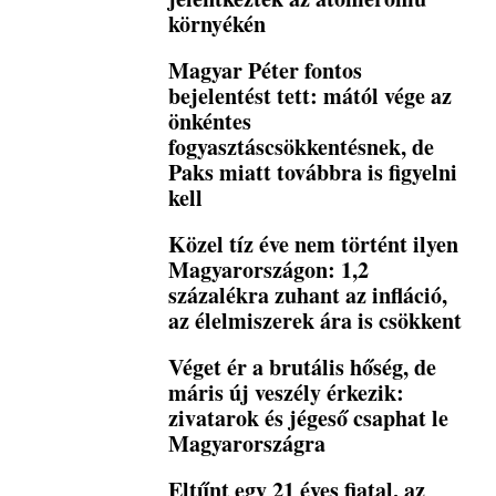
környékén
Magyar Péter fontos
bejelentést tett: mától vége az
önkéntes
fogyasztáscsökkentésnek, de
Paks miatt továbbra is figyelni
kell
Közel tíz éve nem történt ilyen
Magyarországon: 1,2
százalékra zuhant az infláció,
az élelmiszerek ára is csökkent
Véget ér a brutális hőség, de
máris új veszély érkezik:
zivatarok és jégeső csaphat le
Magyarországra
Eltűnt egy 21 éves fiatal, az