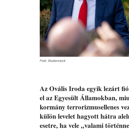
Fotó: Shutterstock
Az Ovális Iroda egyik lezárt fi
el az Egyesült Államokban, mi
kormány terrorizmusellenes vez
külön levelet hagyott hátra ale
esetre, ha vele „valami történne