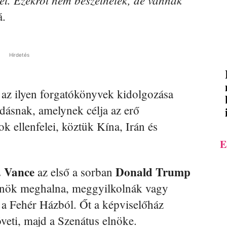
á.
Hirdetés
t az ilyen forgatókönyvek kidolgozása
odásnak, amelynek célja az erő
k ellenfelei, köztük Kína, Irán és
E
. Vance
Donald Trump
az első a sorban
 elnök meghalna, meggyilkolnák vagy
 a Fehér Házból. Őt a képviselőház
veti, majd a Szenátus elnöke.