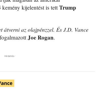
Trump
emény kijelentést is tett
t átverni az olajpénzzel. És J.D. Vance
Joe Rogan
fogalmazott
.
Hirdetés
Vance
Pinterest
WhatsApp
Email