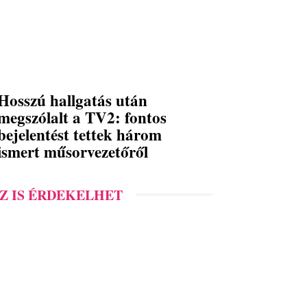
Hosszú hallgatás után
megszólalt a TV2: fontos
bejelentést tettek három
ismert műsorvezetőről
Z IS ÉRDEKELHET