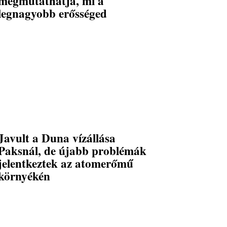
megmutathatja, mi a
legnagyobb erősséged
Javult a Duna vízállása
Paksnál, de újabb problémák
jelentkeztek az atomerőmű
környékén