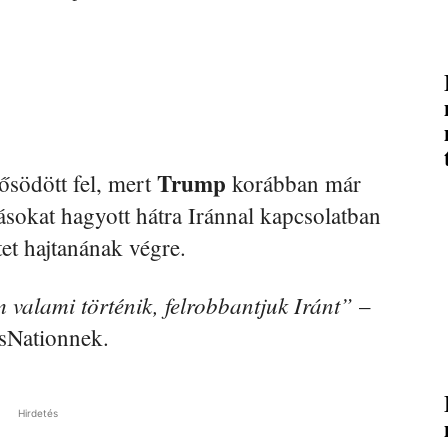
Trump
rősödött fel, mert
korábban már
tásokat hagyott hátra Iránnal kapcsolatban
tet hajtanának végre.
valami történik, felrobbantjuk Iránt”
–
sNationnek.
Hirdetés