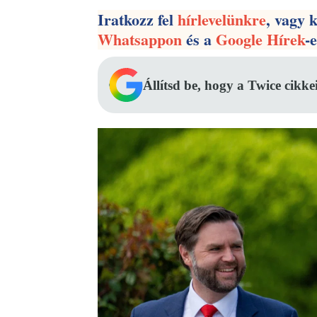
Iratkozz fel
hírlevelünkre
, vagy 
Whatsappon
és a
Google Hírek
-
Állítsd be, hogy a Twice cikke