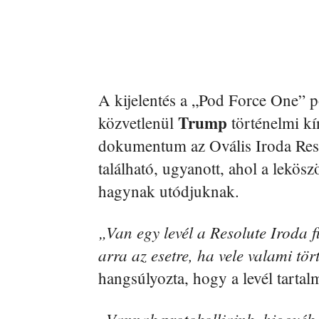
A kijelentés a „Pod Force One” p
Trump
közvetlenül
történelmi kín
dokumentum az Ovális Iroda Reso
található, ugyanott, ahol a lekö
hagynak utódjuknak.
„Van egy levél a Resolute Iroda 
arra az esetre, ha vele valami tö
hangsúlyozta, hogy a levél tarta
„Vannak protokolljaink, higgyék 