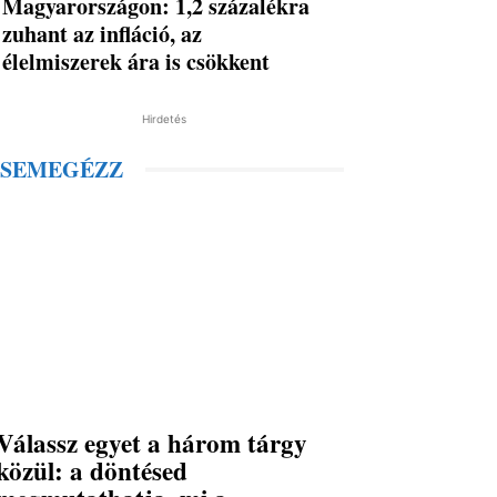
Magyarországon: 1,2 százalékra
zuhant az infláció, az
élelmiszerek ára is csökkent
Hirdetés
SEMEGÉZZ
Válassz egyet a három tárgy
közül: a döntésed