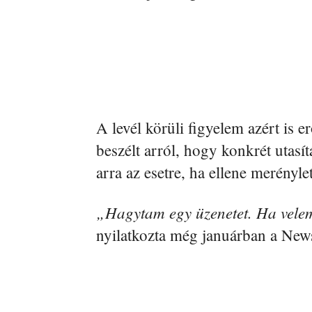
A levél körüli figyelem azért is e
beszélt arról, hogy konkrét utasí
arra az esetre, ha ellene merényle
„Hagytam egy üzenetet. Ha velem 
nyilatkozta még januárban a New