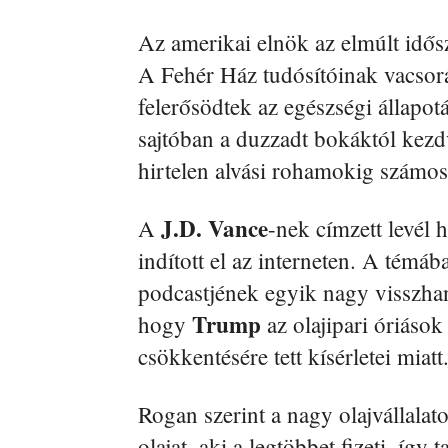
Az amerikai elnök az elmúlt idősz
A Fehér Ház tudósítóinak vacsoráj
felerősödtek az egészségi állapotá
sajtóban a duzzadt bokáktól kezd
hirtelen alvási rohamokig számos
J.D. Vance
A
-nek címzett levél 
indított el az interneten. A témá
podcastjének egyik nagy visszhan
Trump
hogy
az olajipari óriások
csökkentésére tett kísérletei miatt
Rogan szerint a nagy olajvállalat
olajat, aki a legtöbbet fizeti, így