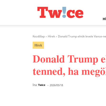
Twice.hu
H
Kezdőlap
Hírek
Donald Trump elnök levele Vance-nek
Hírek
Donald Trump el
tenned, ha megö
-
Írta:
Twice
2026/05/18
Facebook
Megosztás