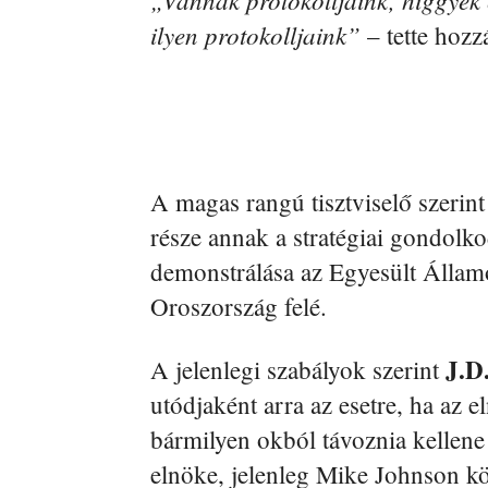
ilyen protokolljaink”
– tette hozz
A magas rangú tisztviselő szerin
része annak a stratégiai gondolk
demonstrálása az Egyesült Államo
Oroszország felé.
J.D
A jelenlegi szabályok szerint
utódjaként arra az esetre, ha az
bármilyen okból távoznia kellene
elnöke, jelenleg Mike Johnson kö