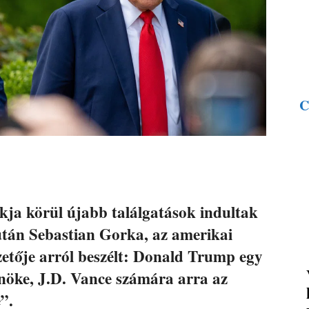
C
ókja körül újabb találgatások indultak
után Sebastian Gorka, az amerikai
etője arról beszélt: Donald Trump egy
lnöke, J.D. Vance számára arra az
”.