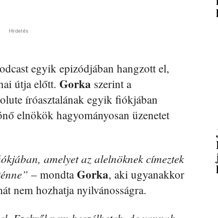
Hirdetés
odcast egyik epizódjában hangzott el,
Gorka
ai útja előtt.
szerint a
lute íróasztalának egyik fiókjában
szönő elnökök hagyományosan üzenetet
fiókjában, amelyet az alelnöknek címeztek
Gorka
rténne”
– mondta
, aki ugyanakkor
lmát nem hozhatja nyilvánosságra.
el. Ezekről nem beszélhetek, de vannak