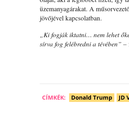
üzemanyagárakat. A műsorvezető k
jövőjével kapcsolatban.
„Ki fogják iktatni… nem lehet őke
sírva fog felébredni a tévében” –
CÍMKÉK:
Donald Trump
JD 
Facebook
Megosztás