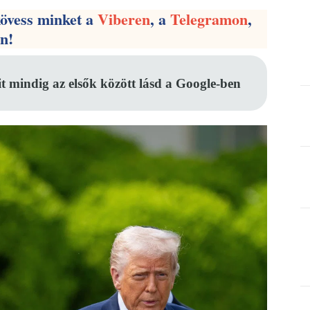
kövess minket a
Viberen
, a
Telegramon
,
en!
it mindig az elsők között lásd a Google-ben