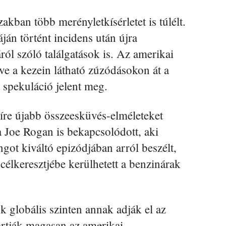
akban több merényletkísérletet is túlélt.
án történt incidens után újra
ról szóló találgatások is. Az amerikai
ve a kezein látható zúzódásokon át a
 spekuláció jelent meg.
híre újabb összeesküvés-elméleteket
ba Joe Rogan is bekapcsolódott, aki
got kiváltó epizódjában arról beszélt,
 célkeresztjébe kerülhetett a benzinárak
.
ok globális szinten annak adják el az
 tartják magasan az amerikai