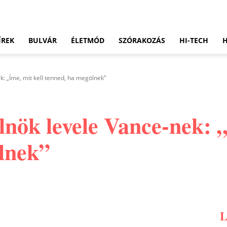
ÍREK
BULVÁR
ÉLETMÓD
SZÓRAKOZÁS
HI-TECH
: „Íme, mit kell tenned, ha megölnek”
nök levele Vance-nek: „
lnek”
Pinterest
WhatsApp
Email