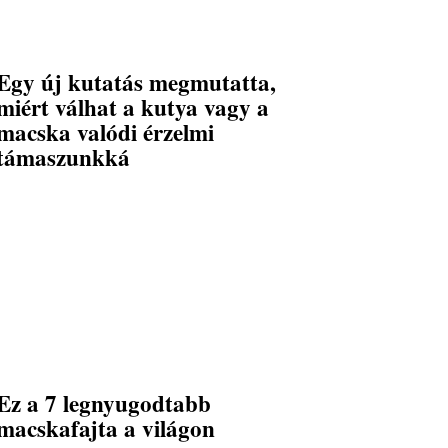
Egy új kutatás megmutatta,
miért válhat a kutya vagy a
macska valódi érzelmi
támaszunkká
Ez a 7 legnyugodtabb
macskafajta a világon