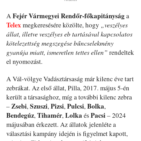
Fejér Vármegyei Rendőr-főkapitányság
A
a
Telex
megkeresésére közölte, hogy
„veszélyes
állat, illetve veszélyes eb tartásával kapcsolatos
kötelezettség megszegése bűncselekmény
gyanúja miatt, ismeretlen tettes ellen”
rendeltek
el nyomozást.
A Vál-völgye Vadásztársaság már kilenc éve tart
zebrákat. Az első állat, Pilla, 2017. május 5-én
került a társasághoz, míg a további kilenc zebra
Zsebi
Szuszi
Pizsi
Pulcsi
Bolka
–
,
,
,
,
,
Bendegúz
Tihamér
Lolka
Pacsi
,
,
és
– 2024
májusában érkezett. Az állatok jelenléte a
választási kampány idején is figyelmet kapott,