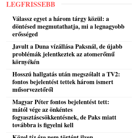
LEGFRISSEBB
Válassz egyet a három tárgy közül: a
döntésed megmutathatja, mi a legnagyobb
erősséged
Javult a Duna vízállása Paksnál, de újabb
problémák jelentkeztek az atomerőmű
környékén
Hosszú hallgatás után megszólalt a TV2:
fontos bejelentést tettek három ismert
műsorvezetőről
Magyar Péter fontos bejelentést tett:
mától vége az önkéntes
fogyasztáscsökkentésnek, de Paks miatt
továbbra is figyelni kell
Közel tíz éve nem történt ilyen