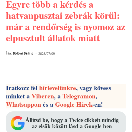
Egyre több a kérdés a
hatvanpusztai zebrák körül:
már a rendőrség is nyomoz az
elpusztult állatok miatt
-
Írta:
Bölöni Bálint
2026/07/09
Facebook
Pinterest
WhatsApp
Iratkozz fel
hírlevelünkre
, vagy kövess
minket a
Viberen
, a
Telegramon
,
Whatsappon
és a
Google Hírek
-en!
Állítsd be, hogy a Twice cikkeit mindig
az elsők között lásd a Google-ben