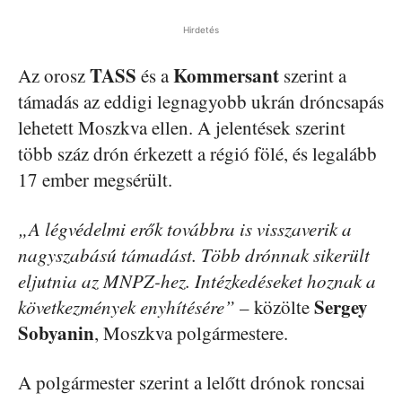
Hirdetés
TASS
Kommersant
Az orosz
és a
szerint a
támadás az eddigi legnagyobb ukrán dróncsapás
lehetett Moszkva ellen. A jelentések szerint
több száz drón érkezett a régió fölé, és legalább
17 ember megsérült.
„A légvédelmi erők továbbra is visszaverik a
nagyszabású támadást. Több drónnak sikerült
eljutnia az MNPZ-hez. Intézkedéseket hoznak a
Sergey
következmények enyhítésére”
– közölte
Sobyanin
, Moszkva polgármestere.
A polgármester szerint a lelőtt drónok roncsai