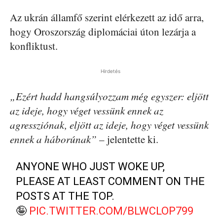
Az ukrán államfő szerint elérkezett az idő arra,
hogy Oroszország diplomáciai úton lezárja a
konfliktust.
Hirdetés
„Ezért hadd hangsúlyozzam még egyszer: eljött
az ideje, hogy véget vessünk ennek az
agressziónak, eljött az ideje, hogy véget vessünk
ennek a háborúnak”
– jelentette ki.
ANYONE WHO JUST WOKE UP,
PLEASE AT LEAST COMMENT ON THE
POSTS AT THE TOP.
🤪
PIC.TWITTER.COM/BLWCLOP799