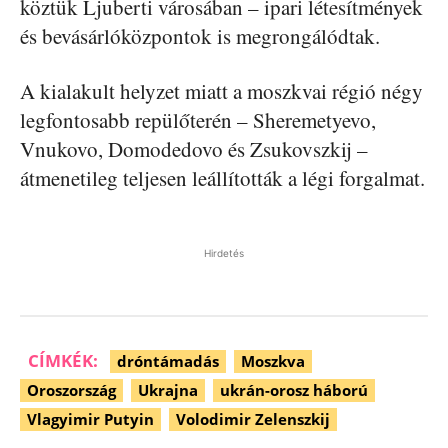
köztük Ljuberti városában – ipari létesítmények
és bevásárlóközpontok is megrongálódtak.
A kialakult helyzet miatt a moszkvai régió négy
legfontosabb repülőterén – Sheremetyevo,
Vnukovo, Domodedovo és Zsukovszkij –
átmenetileg teljesen leállították a légi forgalmat.
Hirdetés
CÍMKÉK:
dróntámadás
Moszkva
Oroszország
Ukrajna
ukrán-orosz háború
Vlagyimir Putyin
Volodimir Zelenszkij