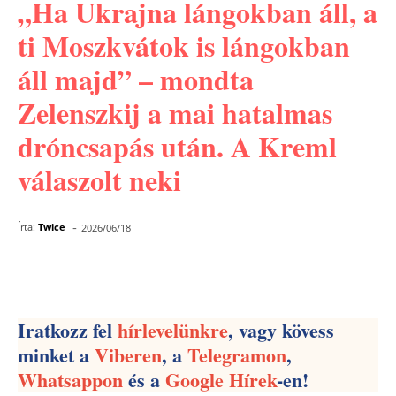
„Ha Ukrajna lángokban áll, a
ti Moszkvátok is lángokban
áll majd” – mondta
Zelenszkij a mai hatalmas
dróncsapás után. A Kreml
válaszolt neki
-
Írta:
Twice
2026/06/18
Facebook
Pinterest
WhatsApp
Iratkozz fel
hírlevelünkre
, vagy kövess
minket a
Viberen
, a
Telegramon
,
Whatsappon
és a
Google Hírek
-en!