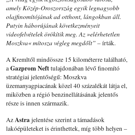
amely Közép-Oroszország egyik legnagyobb
olajfinomítójának ad otthont, lángokban áll.
Putyin háborújának következményeit
videofelvételek örökítik meg. Az »elérhetetlen
Moszkva« mítosza végleg megdőlt”
– írták.
A Kremltől mindössze 15 kilométerre található,
Gazprom Neft
a
tulajdonában lévő finomító
stratégiai jelentőségű: Moszkva
üzemanyagpiacának közel 40 százalékát látja el,
miközben a régió benzinellátásának jelentős
része is innen származik.
Astra
Az
jelentése szerint a támadások
lakóépületeket is érinthettek, míg több helyen –