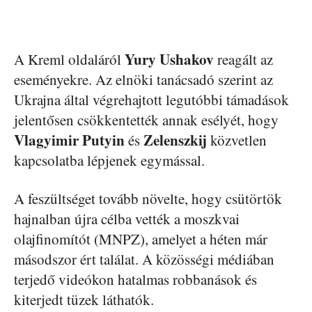
Yury Ushakov
A Kreml oldaláról
reagált az
eseményekre. Az elnöki tanácsadó szerint az
Ukrajna által végrehajtott legutóbbi támadások
jelentősen csökkentették annak esélyét, hogy
Vlagyimir Putyin
Zelenszkij
és
közvetlen
kapcsolatba lépjenek egymással.
A feszültséget tovább növelte, hogy csütörtök
hajnalban újra célba vették a moszkvai
olajfinomítót (MNPZ), amelyet a héten már
másodszor ért találat. A közösségi médiában
terjedő videókon hatalmas robbanások és
kiterjedt tüzek láthatók.