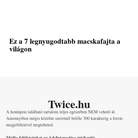
Ez a 7 legnyugodtabb macskafajta a
világon
Twice.hu
A honlapon található tartalom teljes egészében NEM vehető át.
Amennyiben mégis közölni szeretnél belőle 300 karakterig a forrás
megjelölésével megteheted.
Média felületeinket az AdsInteractive értékesíti: