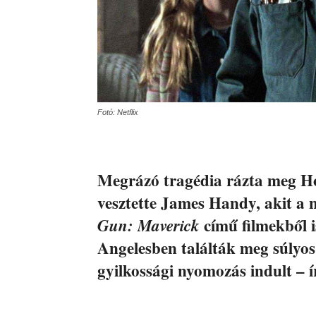
Fotó: Netflix
Megrázó tragédia rázta meg Ho
vesztette James Handy, akit a 
című filmekből i
Gun: Maverick
Angelesben találták meg súlyos
gyilkossági nyomozás indult – í