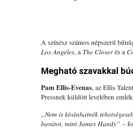
A színész számos népszerű bűnügy
Los Angeles
The Closer
C
, a
és a
Megható szavakkal bú
Pam Ellis-Evenas
, az Ellis Tale
Pressnek küldött levelében emlék
„Nem is kívánhatnék tehetségeseb
barátot, mint James Handy”
– fo