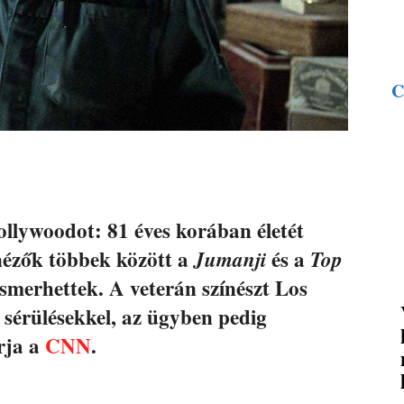
C
llywoodot: 81 éves korában életét
nézők többek között a
és a
Jumanji
Top
smerhettek. A veterán színészt Los
 sérülésekkel, az ügyben pedig
rja a
CNN
.