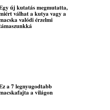
Egy új kutatás megmutatta,
miért válhat a kutya vagy a
macska valódi érzelmi
támaszunkká
Ez a 7 legnyugodtabb
macskafajta a világon