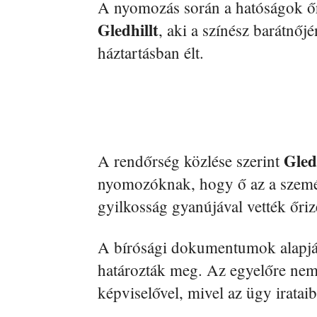
A nyomozás során a hatóságok őr
Gledhillt
, aki a színész barátnőj
háztartásban élt.
Gled
A rendőrség közlése szerint
nyomozóknak, hogy ő az a személy
gyilkosság gyanújával vették őriz
A bírósági dokumentumok alapján
határozták meg. Az egyelőre nem 
képviselővel, mivel az ügy irata