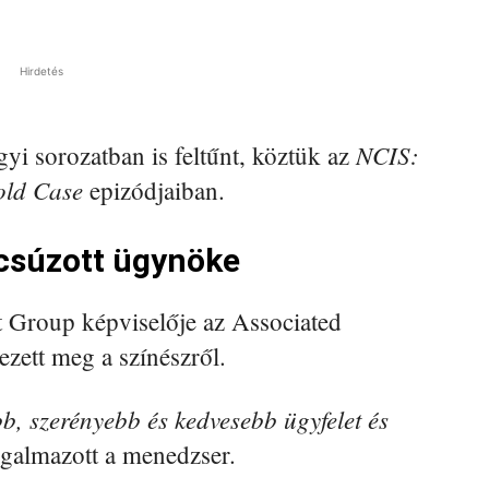
Hirdetés
NCIS:
i sorozatban is feltűnt, köztük az
old Case
epizódjaiban.
csúzott ügynöke
nt Group képviselője az Associated
ezett meg a színészről.
b, szerényebb és kedvesebb ügyfelet és
galmazott a menedzser.