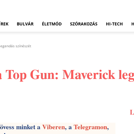
ÍREK
BULVÁR
ÉLETMÓD
SZÓRAKOZÁS
HI-TECH
 legendás színészét
a Top Gun: Maverick leg
Pinterest
WhatsApp
Email
kövess minket a
Viberen
, a
Telegramon
,