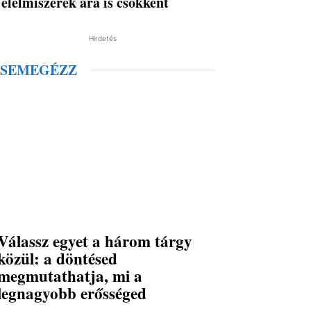
élelmiszerek ára is csökkent
Hirdetés
SEMEGÉZZ
Válassz egyet a három tárgy
közül: a döntésed
megmutathatja, mi a
legnagyobb erősséged