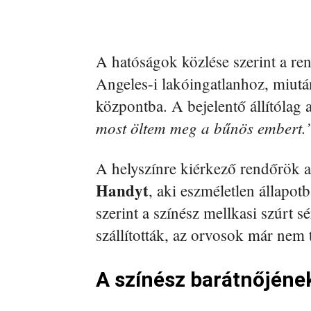
A hatóságok közlése szerint a re
Angeles-i lakóingatlanhoz, miutá
központba. A bejelentő állítólag
most öltem meg a bűnös embert.
A helyszínre kiérkező rendőrök a
Handyt
, aki eszméletlen állapot
szerint a színész mellkasi szúrt 
szállították, az orvosok már nem 
A színész barátnőjének