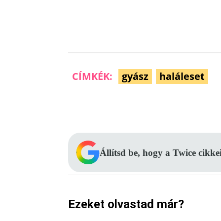
CÍMKÉK:
gyász
haláleset
Facebook
Megosztás
Állítsd be, hogy a Twice cikke
Ezeket olvastad már?