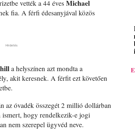
Michael
izetbe vették a 44 éves
ének fia. A férfi édesanyjával közös
Hirdetés
hill
a helyszínen azt mondta a
E
, akit keresnek. A férfit ezt követően
etbe.
 az óvadék összegét 2 millió dollárban
ismert, hogy rendelkezik-e jogi
iban nem szerepel ügyvéd neve.