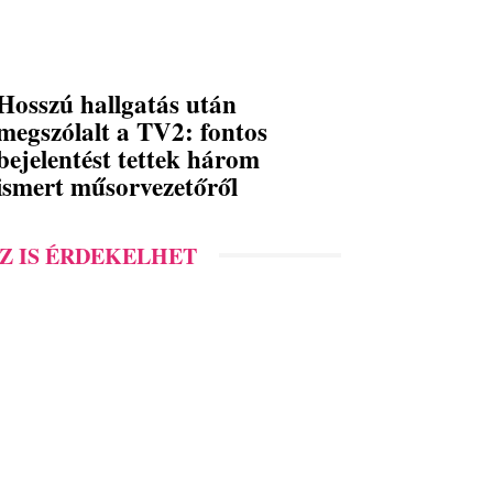
Hosszú hallgatás után
megszólalt a TV2: fontos
bejelentést tettek három
ismert műsorvezetőről
Z IS ÉRDEKELHET