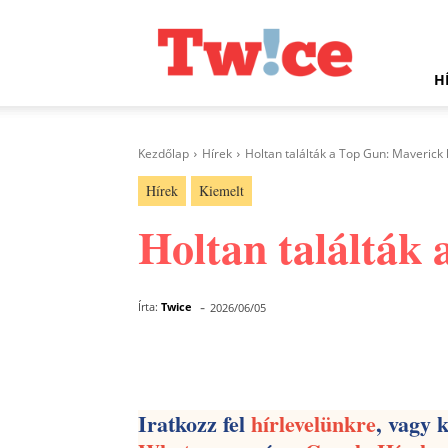
Twice.hu
H
Kezdőlap
Hírek
Holtan találták a Top Gun: Maverick
Hírek
Kiemelt
Holtan találták 
-
Írta:
Twice
2026/06/05
Facebook
Megosztás
Iratkozz fel
hírlevelünkre
, vagy 