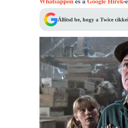
Whatsappon
és a
Google Hírek
-
Állítsd be, hogy a Twice cikke