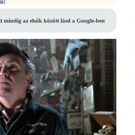
en!
it mindig az elsők között lásd a Google-ben