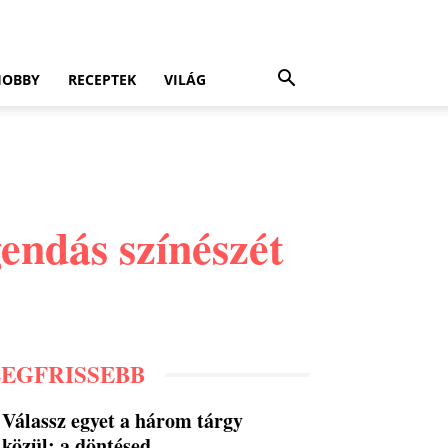
HOBBY
RECEPTEK
VILÁG
endás színészét
LEGFRISSEBB
Válassz egyet a három tárgy
közül: a döntésed