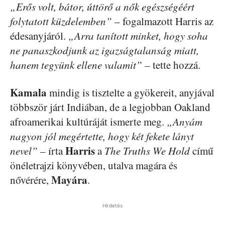
„Erős volt, bátor, úttörő a nők egészségéért
folytatott küzdelemben”
– fogalmazott Harris az
édesanyjáról.
„Arra tanított minket, hogy soha
ne panaszkodjunk az igazságtalanság miatt,
hanem tegyünk ellene valamit”
– tette hozzá.
Kamala
mindig is tisztelte a gyökereit, anyjával
többször járt Indiában, de a legjobban Oakland
afroamerikai kultúráját ismerte meg.
„Anyám
nagyon jól megértette, hogy két fekete lányt
Harris
nevel”
– írta
a
The Truths We Hold
című
önéletrajzi könyvében, utalva magára és
Mayára
nővérére,
.
Hirdetés