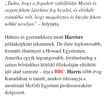
„Tudta, hogy a fogadott szülőföldje Mayát és
engem fekete lányként fog kezelni, és eltökélt
szándéka volt, hogy magabiztos és büszke fekete
nőkké neveljen”
– folytatta.
Harrisre
Háttere és gyermekkora miatt
példaképként tekintenek. De élete legfontosabb,
formáló élményeit a Howard Egyetemen,
Amerika egyik legrangosabb, történelmileg a
színes bőrűekhez kötődő főiskoláján eltöltött
BBC
Harris
idő alatt szerezte – írja a
.
több évig
Kanadában is tanult, amikor édesanyja a
montreali McGill Egyetem professzoraként
dolgozott.