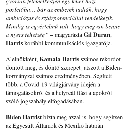
gyorsan felemelkedjen egy fehér házi
pozícióba… bár az emberek tudták, hogy
ambiciózus és sztárpotenciállal rendelkezik.
Mindig is egyértelmű volt, hogy megvan benne
Gil Duran
a nyers tehetség”
– magyarázta
,
Harris
korábbi kommunikációs igazgatója.
Kamala Harris
Alelnökként,
számos rekordot
döntött meg, és döntő szerepet játszott a Biden-
kormányzat számos eredményében. Segített
több, a Covid-19 világjárvány idején a
támogatásokról és a helyreállítási alapokról
szóló jogszabály elfogadásában.
Biden Harrist
bízta meg azzal is, hogy segítsen
az Egyesült Államok és Mexikó határán