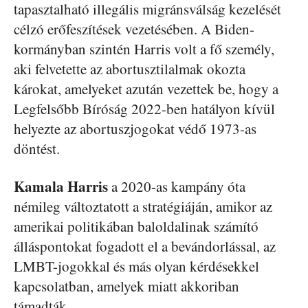
tapasztalható illegális migránsválság kezelését
célzó erőfeszítések vezetésében. A Biden-
kormányban szintén Harris volt a fő személy,
aki felvetette az abortusztilalmak okozta
károkat, amelyeket azután vezettek be, hogy a
Legfelsőbb Bíróság 2022-ben hatályon kívül
helyezte az abortuszjogokat védő 1973-as
döntést.
Kamala Harris
a 2020-as kampány óta
némileg változtatott a stratégiáján, amikor az
amerikai politikában baloldalinak számító
álláspontokat fogadott el a bevándorlással, az
LMBT-jogokkal és más olyan kérdésekkel
kapcsolatban, amelyek miatt akkoriban
támadták.