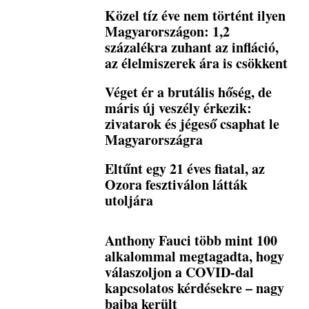
Közel tíz éve nem történt ilyen
Magyarországon: 1,2
százalékra zuhant az infláció,
az élelmiszerek ára is csökkent
Véget ér a brutális hőség, de
máris új veszély érkezik:
zivatarok és jégeső csaphat le
Magyarországra
Eltűnt egy 21 éves fiatal, az
Ozora fesztiválon látták
utoljára
Anthony Fauci több mint 100
alkalommal megtagadta, hogy
válaszoljon a COVID-dal
kapcsolatos kérdésekre – nagy
bajba került