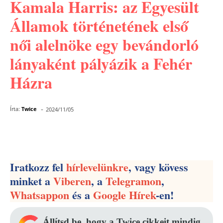
Kamala Harris: az Egyesült
Államok történetének első
női alelnöke egy bevándorló
lányaként pályázik a Fehér
Házra
-
Írta:
Twice
2024/11/05
Facebook
Pinterest
WhatsApp
Iratkozz fel
hírlevelünkre
, vagy kövess
minket a
Viberen
, a
Telegramon
,
Whatsappon
és a
Google Hírek
-en!
Állítsd be, hogy a Twice cikkeit mindig