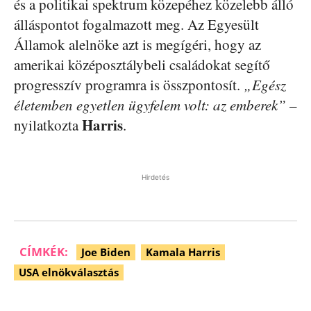
és a politikai spektrum közepéhez közelebb álló
álláspontot fogalmazott meg. Az Egyesült
Államok alelnöke azt is megígéri, hogy az
amerikai középosztálybeli családokat segítő
progresszív programra is összpontosít.
„Egész
életemben egyetlen ügyfelem volt: az emberek”
–
Harris
nyilatkozta
.
Hirdetés
CÍMKÉK:
Joe Biden
Kamala Harris
USA elnökválasztás