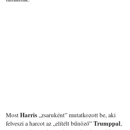
Harris
Most
„zsaruként” mutatkozott be, aki
Trumppal
felveszi a harcot az „elítélt bűnöző”
,