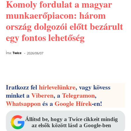
Komoly fordulat a magyar
munkaerőpiacon: három
ország dolgozói előtt bezárult
egy fontos lehetőség
-
Írta:
Twice
2026/06/07
Facebook
Pinterest
WhatsApp
Iratkozz fel
hírlevelünkre
, vagy kövess
minket a
Viberen
, a
Telegramon
,
Whatsappon
és a
Google Hírek
-en!
Állítsd be, hogy a Twice cikkeit mindig
az elsők között lásd a Google-ben