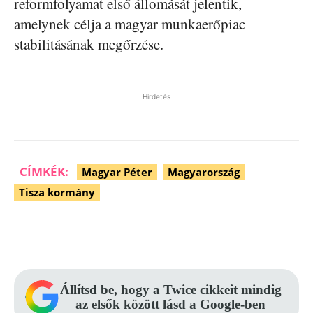
reformfolyamat első állomását jelentik,
amelynek célja a magyar munkaerőpiac
stabilitásának megőrzése.
Hirdetés
CÍMKÉK:
Magyar Péter
Magyarország
Tisza kormány
Facebook
Pinterest
WhatsApp
Állítsd be, hogy a Twice cikkeit mindig
az elsők között lásd a Google-ben