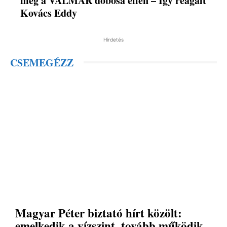
meg a VALMAR dobosa ellen – Így reagált
Kovács Eddy
Hirdetés
CSEMEGÉZZ
Magyar Péter biztató hírt közölt:
emelkedik a vízszint, tovább működik