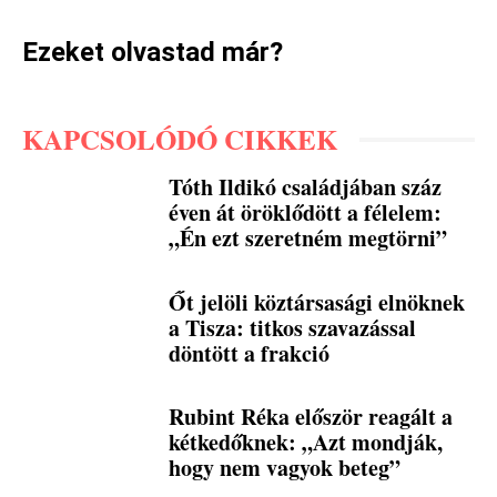
Ezeket olvastad már?
KAPCSOLÓDÓ CIKKEK
Tóth Ildikó családjában száz
éven át öröklődött a félelem:
„Én ezt szeretném megtörni”
Őt jelöli köztársasági elnöknek
a Tisza: titkos szavazással
döntött a frakció
Rubint Réka először reagált a
kétkedőknek: „Azt mondják,
hogy nem vagyok beteg”