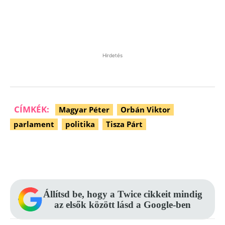
Hirdetés
CÍMKÉK:
Magyar Péter
Orbán Viktor
parlament
politika
Tisza Párt
Facebook
Pinterest
WhatsApp
Állítsd be, hogy a Twice cikkeit mindig
az elsők között lásd a Google-ben