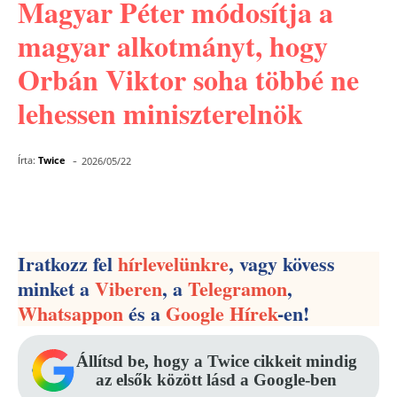
Magyar Péter módosítja a
magyar alkotmányt, hogy
Orbán Viktor soha többé ne
lehessen miniszterelnök
-
Írta:
Twice
2026/05/22
Facebook
Pinterest
WhatsApp
Iratkozz fel
hírlevelünkre
, vagy kövess
minket a
Viberen
, a
Telegramon
,
Whatsappon
és a
Google Hírek
-en!
Állítsd be, hogy a Twice cikkeit mindig
az elsők között lásd a Google-ben