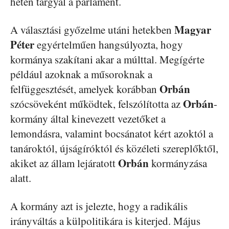
héten tárgyal a parlament.
Magyar
A választási győzelme utáni hetekben
Péter
egyértelműen hangsúlyozta, hogy
kormánya szakítani akar a múlttal. Megígérte
például azoknak a műsoroknak a
Orbán
felfüggesztését, amelyek korábban
Orbán
szócsöveként működtek, felszólította az
-
kormány által kinevezett vezetőket a
lemondásra, valamint bocsánatot kért azoktól a
tanároktól, újságíróktól és közéleti szereplőktől,
Orbán
akiket az állam lejáratott
kormányzása
alatt.
A kormány azt is jelezte, hogy a radikális
irányváltás a külpolitikára is kiterjed. Május