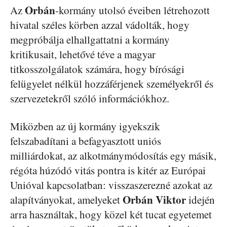
Orbán
Az
-kormány utolsó éveiben létrehozott
hivatal széles körben azzal vádolták, hogy
megpróbálja elhallgattatni a kormány
kritikusait, lehetővé téve a magyar
titkosszolgálatok számára, hogy bírósági
felügyelet nélkül hozzáférjenek személyekről és
szervezetekről szóló információkhoz.
Miközben az új kormány igyekszik
felszabadítani a befagyasztott uniós
milliárdokat, az alkotmánymódosítás egy másik,
régóta húzódó vitás pontra is kitér az Európai
Unióval kapcsolatban: visszaszerezné azokat az
Orbán
Viktor
alapítványokat, amelyeket
idején
arra használtak, hogy közel két tucat egyetemet