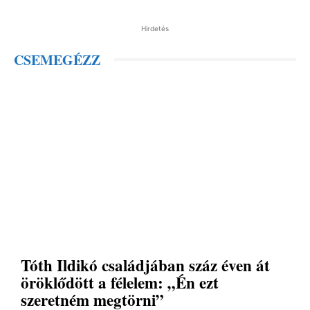
Hirdetés
CSEMEGÉZZ
Tóth Ildikó családjában száz éven át
öröklődött a félelem: „Én ezt
szeretném megtörni”