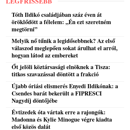
LEGFRISSEBB
Tóth Ildikó családjában száz éven át
öröklődött a félelem: „Én ezt szeretném
megtörni”
Melyik nő tűnik a legidősebbnek? Az első
válaszod meglepően sokat árulhat el arról,
hogyan látod az embereket
Őt jelöli köztársasági elnöknek a Tisza:
titkos szavazással döntött a frakció
Újabb óriási elismerés Enyedi Ildikónak: a
Csendes barát bekerült a FIPRESCI
Nagydíj döntőjébe
Évtizedek óta vártak erre a rajongók:
Madonna és Kylie Minogue végre kiadta
első közös dalát