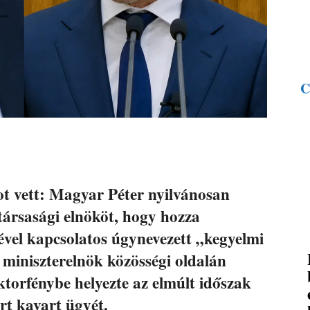
C
ot vett: Magyar Péter nyilvánosan
társasági elnököt, hogy hozza
vel kapcsolatos úgynevezett „kegyelmi
 miniszterelnök közösségi oldalán
ektorfénybe helyezte az elmúlt időszak
rt kavart ügyét.