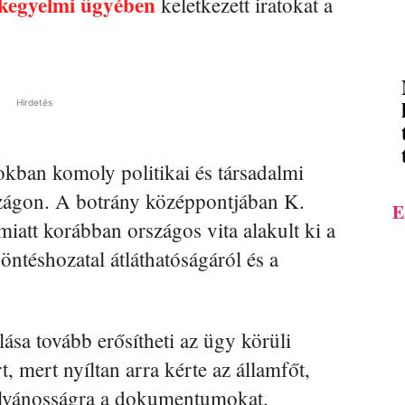
kegyelmi ügyében
keletkezett iratokat a
Hirdetés
kban komoly politikai és társadalmi
szágon. A botrány középpontjában K.
E
iatt korábban országos vita alakult ki a
döntéshozatal átláthatóságáról és a
sa tovább erősítheti az ügy körüli
, mert nyíltan arra kérte az államfőt,
ilvánosságra a dokumentumokat.