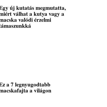
Egy új kutatás megmutatta,
miért válhat a kutya vagy a
macska valódi érzelmi
támaszunkká
Ez a 7 legnyugodtabb
macskafajta a világon