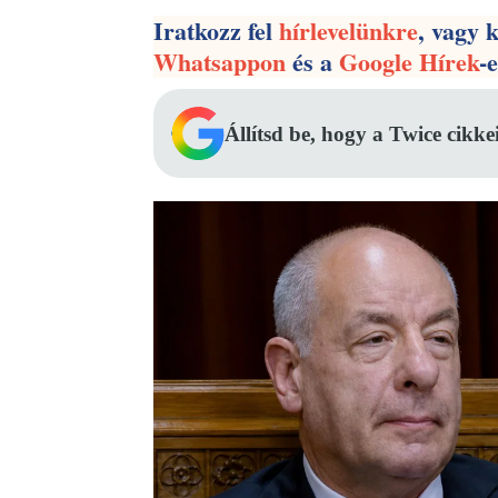
Iratkozz fel
hírlevelünkre
, vagy 
Whatsappon
és a
Google Hírek
-
Állítsd be, hogy a Twice cikke