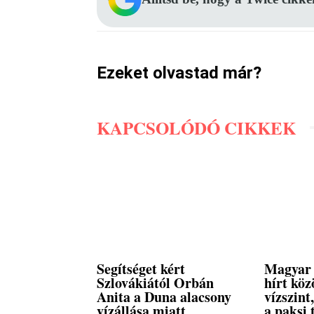
Ezeket olvastad már?
KAPCSOLÓDÓ CIKKEK
Segítséget kért
Magyar 
Szlovákiától Orbán
hírt köz
Anita a Duna alacsony
vízszin
vízállása miatt
a paksi 