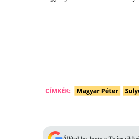
CÍMKÉK:
Magyar Péter
Sul
Facebook
Megosztás
Állítsd be, hogy a Twice cikke