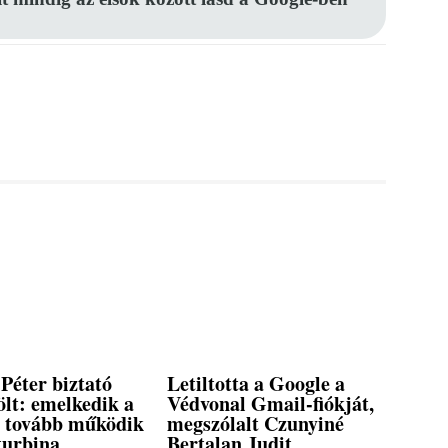
Péter biztató
Letiltotta a Google a
ölt: emelkedik a
Védvonal Gmail-fiókját,
t, tovább működik
megszólalt Czunyiné
turbina
Bertalan Judit