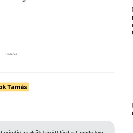
Hirdetés
yok Tamás
Pinterest
WhatsApp
Email
it mindig az elsők között lásd a Google-ben