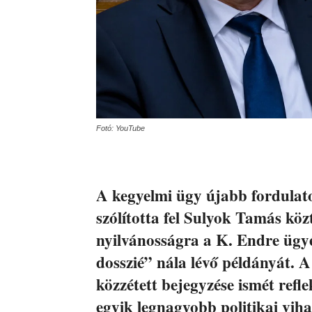
Fotó: YouTube
A kegyelmi ügy újabb fordulat
szólította fel Sulyok Tamás köz
nyilvánosságra a K. Endre ügyé
dosszié” nála lévő példányát. A
közzétett bejegyzése ismét refl
egyik legnagyobb politikai viha