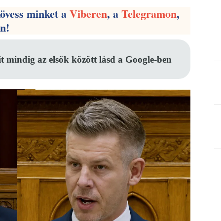
kövess minket a
Viberen
, a
Telegramon
,
en!
it mindig az elsők között lásd a Google-ben