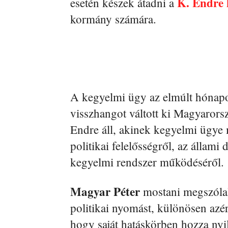
K. Endre 
esetén készek átadni a
kormány számára.
A kegyelmi ügy az elmúlt hónapo
visszhangot váltott ki Magyaror
Endre áll, akinek kegyelmi ügye m
politikai felelősségről, az állami 
kegyelmi rendszer működéséről.
Magyar Péter
mostani megszólalá
politikai nyomást, különösen azért
hogy saját hatáskörben hozza ny