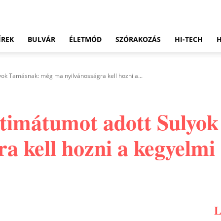
ÍREK
BULVÁR
ÉLETMÓD
SZÓRAKOZÁS
HI-TECH
ok Tamásnak: még ma nyilvánosságra kell hozni a...
ltimátumot adott Sulyo
a kell hozni a kegyelmi 
Pinterest
WhatsApp
Email