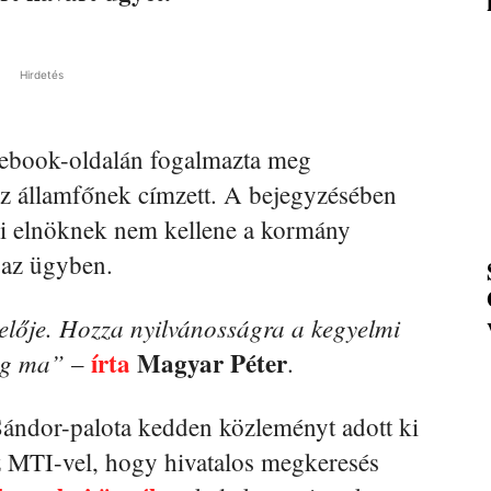
Hirdetés
ebook-oldalán fogalmazta meg
 az államfőnek címzett. A bejegyzésében
gi elnöknek nem kellene a kormány
 az ügyben.
elője. Hozza nyilvánosságra a kegyelmi
írta
Magyar Péter
ég ma”
–
.
Sándor-palota kedden közleményt adott ki
z MTI-vel, hogy hivatalos megkeresés