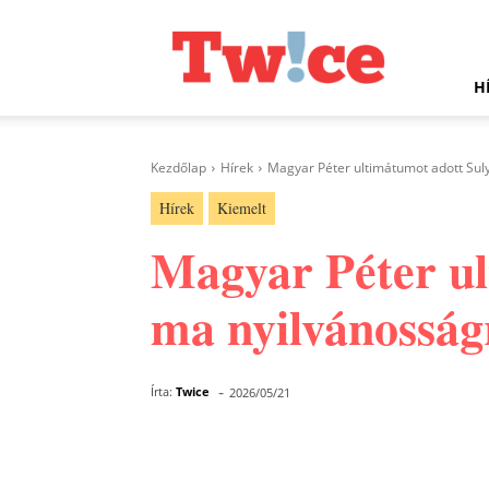
Twice.hu
H
Kezdőlap
Hírek
Magyar Péter ultimátumot adott Suly
Hírek
Kiemelt
Magyar Péter u
ma nyilvánosságr
-
Írta:
Twice
2026/05/21
Facebook
Megosztás