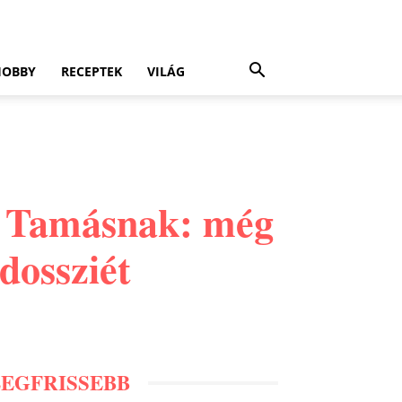
HOBBY
RECEPTEK
VILÁG
k Tamásnak: még
dossziét
LEGFRISSEBB