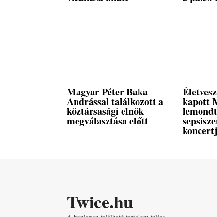
Magyar Péter Baka
Életvesz
Andrással találkozott a
kapott 
köztársasági elnök
lemondt
megválasztása előtt
sepsisze
koncertj
Twice.hu
A honlapon található tartalom teljes