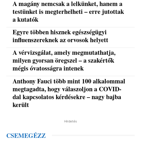
A magány nemcsak a lelkünket, hanem a
testünket is megterhelheti – erre jutottak
a kutatók
Egyre többen hisznek egészségügyi
influenszereknek az orvosok helyett
A vérvizsgálat, amely megmutathatja,
milyen gyorsan öregszel – a szakértők
mégis óvatosságra intenek
Anthony Fauci több mint 100 alkalommal
megtagadta, hogy válaszoljon a COVID-
dal kapcsolatos kérdésekre – nagy bajba
került
Hirdetés
CSEMEGÉZZ