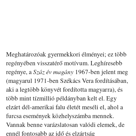
Meghatározóak gyermekkori élményei; ez több
regényében visszatérő motívum. Leghíresebb
regénye, a
Száz év magány
1967-ben jelent meg
(magyarul 1971-ben Székács Vera fordításában,
aki a legtöbb könyvét fordította magyarra), és
több mint tízmillió példányban kelt el. Egy
elzárt dél-amerikai falu életét meséli el, ahol a
furcsa események közhelyszámba mennek.
Vannak benne varázslatosan valódi elemek, de
ennél fontosabb az idő és elzártság