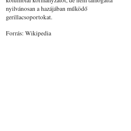
kolumbiai kormányzatot, de nem támogatta
nyilvánosan a hazájában működő
gerillacsoportokat.
Forrás: Wikipedia