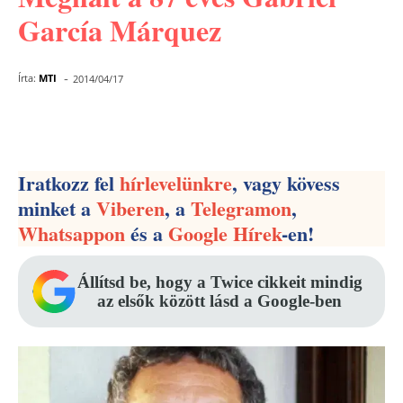
García Márquez
-
Írta:
MTI
2014/04/17
Facebook
Pinterest
WhatsApp
Iratkozz fel
hírlevelünkre
, vagy kövess
minket a
Viberen
, a
Telegramon
,
Whatsappon
és a
Google Hírek
-en!
Állítsd be, hogy a Twice cikkeit mindig
az elsők között lásd a Google-ben