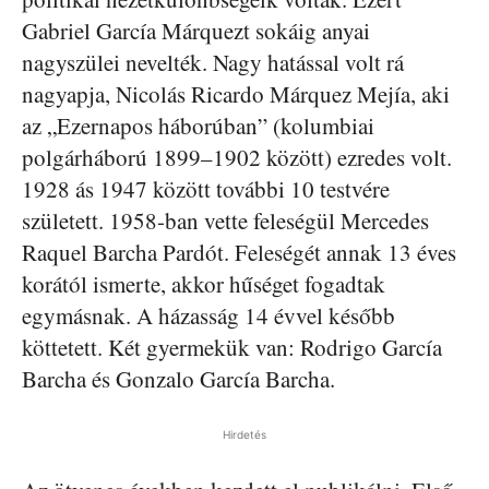
Gabriel García Márquezt sokáig anyai
nagyszülei nevelték. Nagy hatással volt rá
nagyapja, Nicolás Ricardo Márquez Mejía, aki
az „Ezernapos háborúban” (kolumbiai
polgárháború 1899–1902 között) ezredes volt.
1928 ás 1947 között további 10 testvére
született. 1958-ban vette feleségül Mercedes
Raquel Barcha Pardót. Feleségét annak 13 éves
korától ismerte, akkor hűséget fogadtak
egymásnak. A házasság 14 évvel később
köttetett. Két gyermekük van: Rodrigo García
Barcha és Gonzalo García Barcha.
Hirdetés