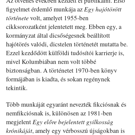
Az ötvenes években kezdett el publikálni. Első
figyelmet érdemlő munkája az
Egy hajótörött
története
volt, amelyet 1955-ben
cikksorozatként jelentetett meg. Ebben egy, a
kormányzat által dicsőségesnek beállított
hajótörés valódi, dicstelen történetét mutatta be.
Ezzel kezdődött külföldi tudósítói karrierje is,
mivel Kolumbiában nem volt többé
biztonságban. A történetet 1970-ben könyv
formájában is kiadta, és sokan regénynek
tekintik.
Több munkáját egyaránt nevezték fikciósnak és
nemfikciósnak is, különösen az 1981-ben
megjelent
Egy előre bejelentett gyilkosság
krónikáját
, amely egy vérbosszú újságokban is