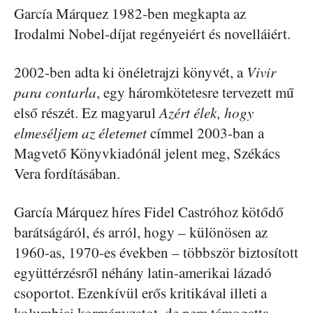
García Márquez 1982-ben megkapta az
Irodalmi Nobel-díjat regényeiért és novelláiért.
2002-ben adta ki önéletrajzi könyvét, a
Vivir
para contarla
, egy háromkötetesre tervezett mű
első részét. Ez magyarul
Azért élek, hogy
elmeséljem az életemet
címmel 2003-ban a
Magvető Könyvkiadónál jelent meg, Székács
Vera fordításában.
García Márquez híres Fidel Castróhoz kötődő
barátságáról, és arról, hogy – különösen az
1960-as, 1970-es években – többször biztosított
együttérzésről néhány latin-amerikai lázadó
csoportot. Ezenkívül erős kritikával illeti a