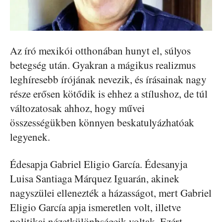
Az író mexikói otthonában hunyt el, súlyos
betegség után. Gyakran a mágikus realizmus
leghíresebb írójának nevezik, és írásainak nagy
része erősen kötődik is ehhez a stílushoz, de túl
változatosak ahhoz, hogy művei
összességükben könnyen beskatulyázhatóak
legyenek.
Édesapja Gabriel Eligio García. Édesanyja
Luisa Santiaga Márquez Iguarán, akinek
nagyszülei ellenezték a házasságot, mert Gabriel
Eligio García apja ismeretlen volt, illetve
politikai nézetkülönbségeik voltak. Ezért