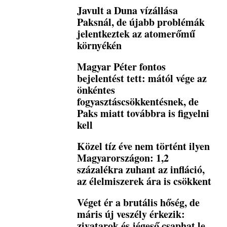
Javult a Duna vízállása
Paksnál, de újabb problémák
jelentkeztek az atomerőmű
környékén
Magyar Péter fontos
bejelentést tett: mától vége az
önkéntes
fogyasztáscsökkentésnek, de
Paks miatt továbbra is figyelni
kell
Közel tíz éve nem történt ilyen
Magyarországon: 1,2
százalékra zuhant az infláció,
az élelmiszerek ára is csökkent
Véget ér a brutális hőség, de
máris új veszély érkezik:
zivatarok és jégeső csaphat le