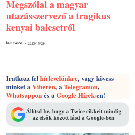
Megszólal a magyar
utazásszervező a tragikus
kenyai balesetről
-
Írta:
Twice
2025/10/29
Facebook
Pinterest
WhatsApp
Iratkozz fel
hírlevelünkre
, vagy kövess
minket a
Viberen
, a
Telegramon
,
Whatsappon
és a
Google Hírek
-en!
Állítsd be, hogy a Twice cikkeit mindig
az elsők között lásd a Google-ben