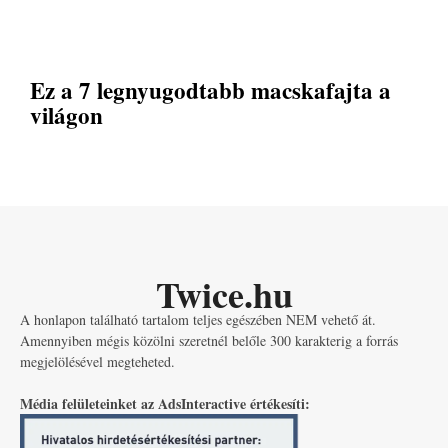
Ez a 7 legnyugodtabb macskafajta a
világon
Twice.hu
A honlapon található tartalom teljes egészében NEM vehető át.
Amennyiben mégis közölni szeretnél belőle 300 karakterig a forrás
megjelölésével megteheted.
Média felületeinket az AdsInteractive értékesíti: