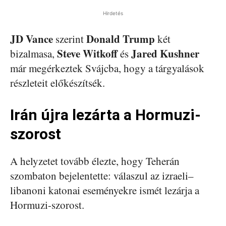
Hirdetés
JD Vance
Donald Trump
szerint
két
Steve Witkoff
Jared Kushner
bizalmasa,
és
már megérkeztek Svájcba, hogy a tárgyalások
részleteit előkészítsék.
Irán újra lezárta a Hormuzi-
szorost
A helyzetet tovább élezte, hogy Teherán
szombaton bejelentette: válaszul az izraeli–
libanoni katonai eseményekre ismét lezárja a
Hormuzi-szorost.