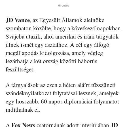
Hirdetés
JD Vance
, az Egyesült Államok alelnöke
szombaton közölte, hogy a következő napokban
Svájcba utazik, ahol amerikai és iráni tárgyalók
ülnek ismét egy asztalhoz. A cél egy átfogó
megállapodás kidolgozása, amely végleg
lezárhatja a két ország közötti háborús
feszültséget.
A tárgyalások az ezen a héten aláírt tűzszüneti
szándéknyilatkozat folytatásai lesznek, amelyek
egy hosszabb, 60 napos diplomáciai folyamatot
indíthatnak el.
Fox News
JD
A
csatornának adott interjújában