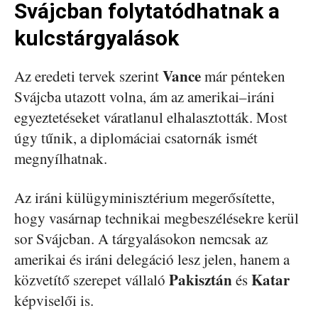
Svájcban folytatódhatnak a
kulcstárgyalások
Vance
Az eredeti tervek szerint
már pénteken
Svájcba utazott volna, ám az amerikai–iráni
egyeztetéseket váratlanul elhalasztották. Most
úgy tűnik, a diplomáciai csatornák ismét
megnyílhatnak.
Az iráni külügyminisztérium megerősítette,
hogy vasárnap technikai megbeszélésekre kerül
sor Svájcban. A tárgyalásokon nemcsak az
amerikai és iráni delegáció lesz jelen, hanem a
Pakisztán
Katar
közvetítő szerepet vállaló
és
képviselői is.