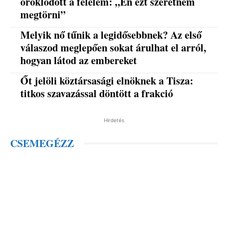
öröklődött a félelem: „Én ezt szeretném
megtörni”
Melyik nő tűnik a legidősebbnek? Az első
válaszod meglepően sokat árulhat el arról,
hogyan látod az embereket
Őt jelöli köztársasági elnöknek a Tisza:
titkos szavazással döntött a frakció
Hirdetés
CSEMEGÉZZ