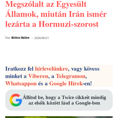
Megszólalt az Egyesült
Államok, miután Irán ismér
lezárta a Hormuzi-szorost
-
Írta:
Bölöni Bálint
2026/06/21
Facebook
Pinterest
WhatsApp
Iratkozz fel
hírlevelünkre
, vagy kövess
minket a
Viberen
, a
Telegramon
,
Whatsappon
és a
Google Hírek
-en!
Állítsd be, hogy a Twice cikkeit mindig
az elsők között lásd a Google-ben