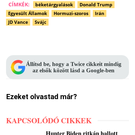
CÍMKÉK:
béketárgyalások
Donald Trump
Egyesült Államok
Hormuzi-szoros
Irán
JD Vance
Svájc
Facebook
Pinterest
WhatsApp
Állítsd be, hogy a Twice cikkeit mindig
az elsők között lásd a Google-ben
Ezeket olvastad már?
KAPCSOLÓDÓ CIKKEK
Hunter Biden ritkán hallott