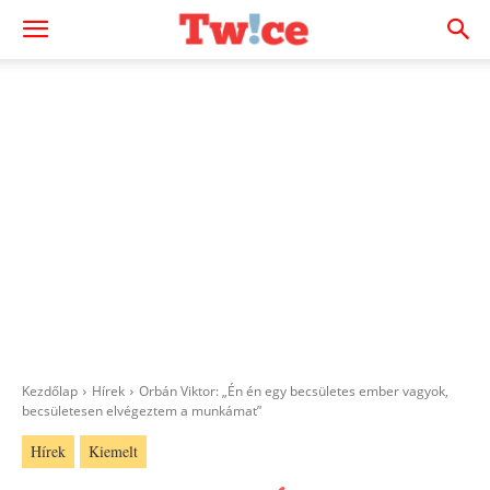
Kezdőlap
Hírek
Orbán Viktor: „Én én egy becsületes ember vagyok,
becsületesen elvégeztem a munkámat”
Hírek
Kiemelt