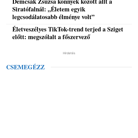
Demcsák Zsuzsa könnyek között állt a
Siratófalnál: „Életem egyik
legcsodálatosabb élménye volt”
Életveszélyes TikTok-trend terjed a Sziget
előtt: megszólalt a főszervező
Hirdetés
CSEMEGÉZZ