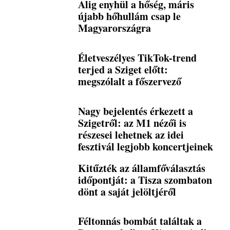
Alig enyhül a hőség, máris
újabb hőhullám csap le
Magyarországra
Életveszélyes TikTok-trend
terjed a Sziget előtt:
megszólalt a főszervező
Nagy bejelentés érkezett a
Szigetről: az M1 nézői is
részesei lehetnek az idei
fesztivál legjobb koncertjeinek
Kitűzték az államfőválasztás
időpontját: a Tisza szombaton
dönt a saját jelöltjéről
Féltonnás bombát találtak a