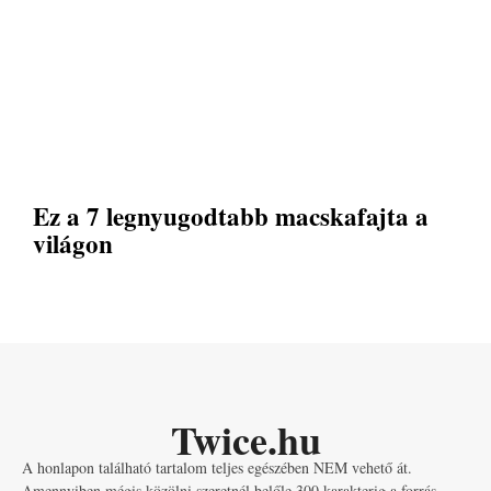
Ez a 7 legnyugodtabb macskafajta a
világon
Twice.hu
A honlapon található tartalom teljes egészében NEM vehető át.
Amennyiben mégis közölni szeretnél belőle 300 karakterig a forrás