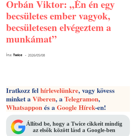
Orbán Viktor: „Én én egy
becsületes ember vagyok,
becsületesen elvégeztem a
munkámat”
-
Írta:
Twice
2026/05/08
Facebook
Pinterest
WhatsApp
Iratkozz fel
hírlevelünkre
, vagy kövess
minket a
Viberen
, a
Telegramon
,
Whatsappon
és a
Google Hírek
-en!
Állítsd be, hogy a Twice cikkeit mindig
az elsők között lásd a Google-ben