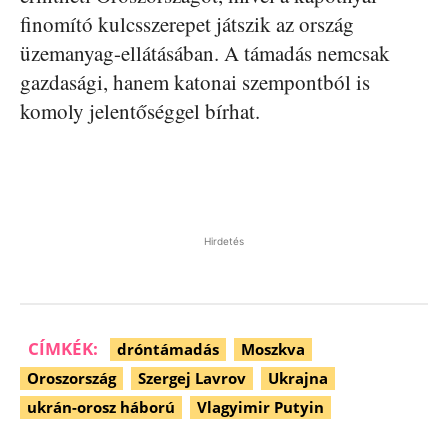
finomító kulcsszerepet játszik az ország
üzemanyag-ellátásában. A támadás nemcsak
gazdasági, hanem katonai szempontból is
komoly jelentőséggel bírhat.
Hirdetés
CÍMKÉK:
dróntámadás
Moszkva
Oroszország
Szergej Lavrov
Ukrajna
ukrán-orosz háború
Vlagyimir Putyin