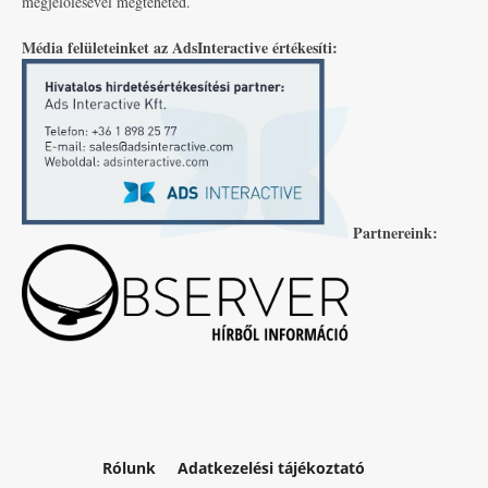
megjelölésével megteheted.
Média felületeinket az AdsInteractive értékesíti:
Partnereink:
Rólunk
Adatkezelési tájékoztató