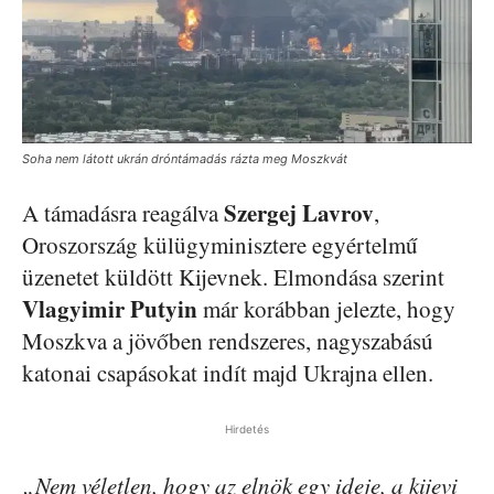
Soha nem látott ukrán dróntámadás rázta meg Moszkvát
Szergej Lavrov
A támadásra reagálva
,
Oroszország külügyminisztere egyértelmű
üzenetet küldött Kijevnek. Elmondása szerint
Vlagyimir Putyin
már korábban jelezte, hogy
Moszkva a jövőben rendszeres, nagyszabású
katonai csapásokat indít majd Ukrajna ellen.
Hirdetés
„Nem véletlen, hogy az elnök egy ideje, a kijevi