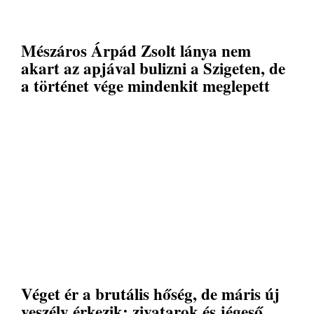
Mészáros Árpád Zsolt lánya nem
akart az apjával bulizni a Szigeten, de
a történet vége mindenkit meglepett
Véget ér a brutális hőség, de máris új
veszély érkezik: zivatarok és jégeső