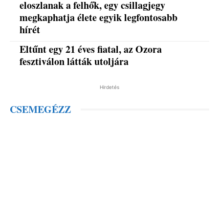
eloszlanak a felhők, egy csillagjegy
megkaphatja élete egyik legfontosabb
hírét
Eltűnt egy 21 éves fiatal, az Ozora
fesztiválon látták utoljára
Hirdetés
CSEMEGÉZZ