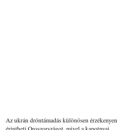
Az ukrán dróntámadás különösen érzékenyen
érintheti Oroszországot, mivel a kapotnyai