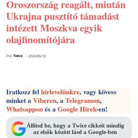
Oroszország reagált, miután
Ukrajna pusztító támadást
intézett Moszkva egyik
olajfinomítójára
-
Írta:
Twice
2026/06/18
Facebook
Pinterest
WhatsApp
Iratkozz fel
hírlevelünkre
, vagy kövess
minket a
Viberen
, a
Telegramon
,
Whatsappon
és a
Google Hírek
-en!
Állítsd be, hogy a Twice cikkeit mindig
az elsők között lásd a Google-ben