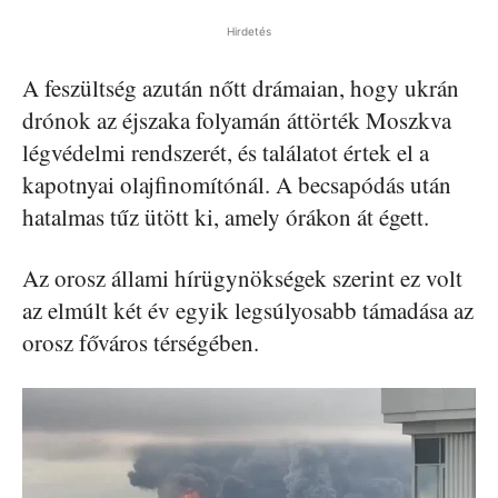
Hirdetés
A feszültség azután nőtt drámaian, hogy ukrán
drónok az éjszaka folyamán áttörték Moszkva
légvédelmi rendszerét, és találatot értek el a
kapotnyai olajfinomítónál. A becsapódás után
hatalmas tűz ütött ki, amely órákon át égett.
Az orosz állami hírügynökségek szerint ez volt
az elmúlt két év egyik legsúlyosabb támadása az
orosz főváros térségében.