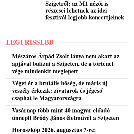
Szigetről: az M1 nézői is
részesei lehetnek az idei
fesztivál legjobb koncertjeinek
LEGFRISSEBB
Mészáros Árpád Zsolt lánya nem akart az
apjával bulizni a Szigeten, de a történet
vége mindenkit meglepett
Véget ér a brutális hőség, de máris új
veszély érkezik: zivatarok és jégeső
csaphat le Magyarországra
Vasárnap több mint 40 magyar előadó
ünnepli Bródy János életművét a Szigeten
Horoszkóp 2026. augusztus 7-re: