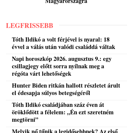
Magyarországra
LEGFRISSEBB
Tóth Ildikó a volt férjével is nyaral: 18
évvel a válás után valódi családdá váltak
Napi horoszkóp 2026. augusztus 9.: egy
csillagjegy előtt sorra nyílnak meg a
régóta várt lehetőségek
Hunter Biden ritkán hallott részletet árult
el édesapja súlyos betegségéről
Tóth Ildikó családjában száz éven át
öröklődött a félelem: „Én ezt szeretném
megtörni”
Melyik nő tűnik a legidősebbnek? Az első