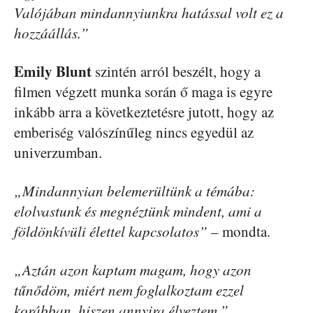
Valójában mindannyiunkra hatással volt ez a
hozzáállás.”
Emily
Blunt
szintén arról beszélt, hogy a
filmen végzett munka során ő maga is egyre
inkább arra a következtetésre jutott, hogy az
emberiség valószínűleg nincs egyedül az
univerzumban.
„Mindannyian belemerültünk a témába:
elolvastunk és megnéztünk mindent, ami a
földönkívüli élettel kapcsolatos”
– mondta.
„Aztán azon kaptam magam, hogy azon
tűnődöm, miért nem foglalkoztam ezzel
korábban, hiszen annyira élveztem.”