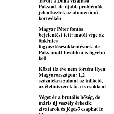
Javult a Duna vízállása
Paksnál, de újabb problémák
jelentkeztek az atomerőmű
környékén
Magyar Péter fontos
bejelentést tett: mától vége az
önkéntes
fogyasztáscsökkentésnek, de
Paks miatt továbbra is figyelni
kell
Közel tíz éve nem történt ilyen
Magyarországon: 1,2
százalékra zuhant az infláció,
az élelmiszerek ára is csökkent
Véget ér a brutális hőség, de
máris új veszély érkezik:
zivatarok és jégeső csaphat le