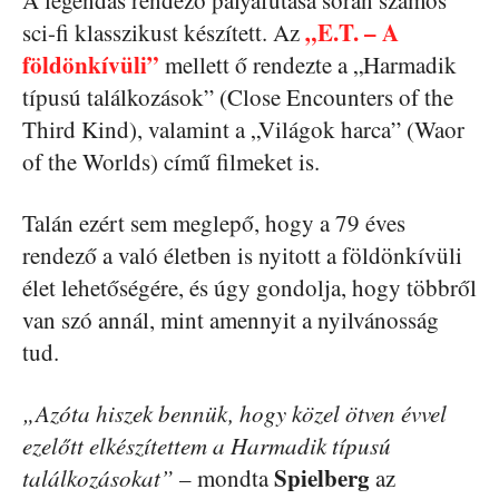
A legendás rendező pályafutása során számos
„E.T. – A
sci-fi klasszikust készített. Az
földönkívüli”
mellett ő rendezte a „Harmadik
típusú találkozások” (Close Encounters of the
Third Kind), valamint a „Világok harca” (Waor
of the Worlds) című filmeket is.
Talán ezért sem meglepő, hogy a 79 éves
rendező a való életben is nyitott a földönkívüli
élet lehetőségére, és úgy gondolja, hogy többről
van szó annál, mint amennyit a nyilvánosság
tud.
„Azóta hiszek bennük, hogy közel ötven évvel
ezelőtt elkészítettem a Harmadik típusú
Spielberg
találkozásokat”
– mondta
az