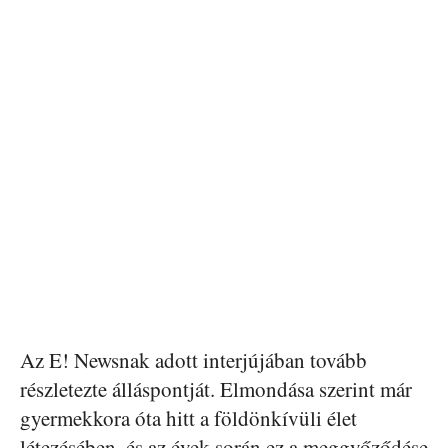
Az E! Newsnak adott interjújában tovább
részletezte álláspontját. Elmondása szerint már
gyermekkora óta hitt a földönkívüli élet
létezésében, és az évek során ez a meggyőződése