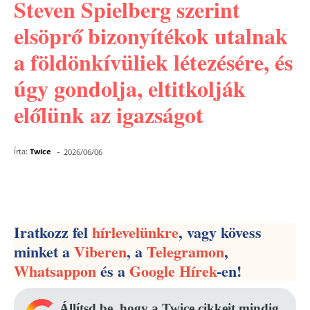
Steven Spielberg szerint
elsöprő bizonyítékok utalnak
a földönkívüliek létezésére, és
úgy gondolja, eltitkolják
előlünk az igazságot
-
Írta:
Twice
2026/06/06
Facebook
Pinterest
WhatsApp
Iratkozz fel
hírlevelünkre
, vagy kövess
minket a
Viberen
, a
Telegramon
,
Whatsappon
és a
Google Hírek
-en!
Állítsd be, hogy a Twice cikkeit mindig