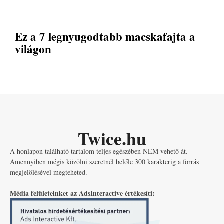
Ez a 7 legnyugodtabb macskafajta a
világon
Twice.hu
A honlapon található tartalom teljes egészében NEM vehető át.
Amennyiben mégis közölni szeretnél belőle 300 karakterig a forrás
megjelölésével megteheted.
Média felületeinket az AdsInteractive értékesíti: