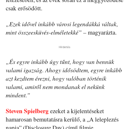
csak erősödött.
„Ezek idővel inkább városi legendákká váltak,
mint összeesküvés-elméletekké”
– magyarázta.
Hirdetés
„És egyre inkább úgy tűnt, hogy van bennük
valami igazság. Ahogy idősödtem, egyre inkább
azt kezdtem érezni, hogy valóban történik
valami, amiről nem mondanak el nekünk
mindent.”
Steven Spielberg
ezeket a kijelentéseket
hamarosan bemutatásra kerülő, a „A leleplezés
napja” (Disclosure Day) című filmje