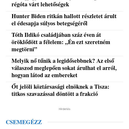
régóta várt lehetőségek
Hunter Biden ritkán hallott részletet árult
el édesapja súlyos betegségéről
Tóth Ildikó családjában száz éven át
öröklődött a félelem: „Én ezt szeretném
megtörni”
Melyik nő tűnik a legidősebbnek? Az első
válaszod meglepően sokat árulhat el arról,
hogyan látod az embereket
Őt jelöli köztársasági elnöknek a Tisza:
titkos szavazással döntött a frakció
Hirdetés
CSEMEGÉZZ