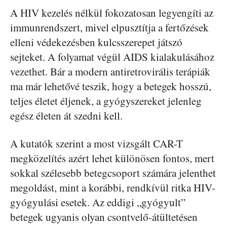
A HIV kezelés nélkül fokozatosan legyengíti az
immunrendszert, mivel elpusztítja a fertőzések
elleni védekezésben kulcsszerepet játszó
sejteket. A folyamat végül AIDS kialakulásához
vezethet. Bár a modern antiretrovirális terápiák
ma már lehetővé teszik, hogy a betegek hosszú,
teljes életet éljenek, a gyógyszereket jelenleg
egész életen át szedni kell.
A kutatók szerint a most vizsgált CAR-T
megközelítés azért lehet különösen fontos, mert
sokkal szélesebb betegcsoport számára jelenthet
megoldást, mint a korábbi, rendkívül ritka HIV-
gyógyulási esetek. Az eddigi „gyógyult”
betegek ugyanis olyan csontvelő-átültetésen