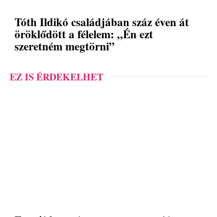
Tóth Ildikó családjában száz éven át
öröklődött a félelem: „Én ezt
szeretném megtörni”
EZ IS ÉRDEKELHET