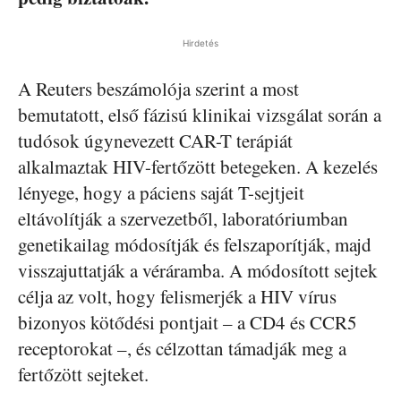
Hirdetés
A Reuters beszámolója szerint a most
bemutatott, első fázisú klinikai vizsgálat során a
tudósok úgynevezett CAR-T terápiát
alkalmaztak HIV-fertőzött betegeken. A kezelés
lényege, hogy a páciens saját T-sejtjeit
eltávolítják a szervezetből, laboratóriumban
genetikailag módosítják és felszaporítják, majd
visszajuttatják a véráramba. A módosított sejtek
célja az volt, hogy felismerjék a HIV vírus
bizonyos kötődési pontjait – a CD4 és CCR5
receptorokat –, és célzottan támadják meg a
fertőzött sejteket.