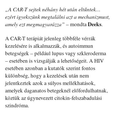
„A CAR-T sejtek néhány hét után eltűntek…
ezért igyekszünk megtalálni azt a mechanizmust,
Deeks
amely ezt megmagyarázza”
– mondta
.
A CAR-T terápiát jelenleg többféle vérrák
kezelésére is alkalmazzák, és autoimmun
betegségek – például lupus vagy szkleroderma
– esetében is vizsgálják a lehetőségeit. A HIV
esetében azonban a kutatók szerint fontos
különbség, hogy a kezelések után nem
jelentkeztek azok a súlyos mellékhatások,
amelyek daganatos betegeknél előfordulhatnak,
köztük az úgynevezett citokin-felszabadulási
szindróma.