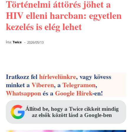
Történelmi áttörés jöhet a
HIV elleni harcban: egyetlen
kezelés is elég lehet
-
Írta:
Twice
2026/05/13
Facebook
Pinterest
WhatsApp
Iratkozz fel
hírlevelünkre
, vagy kövess
minket a
Viberen
, a
Telegramon
,
Whatsappon
és a
Google Hírek
-en!
Állítsd be, hogy a Twice cikkeit mindig
az elsők között lásd a Google-ben