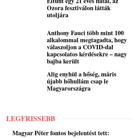
Eltűnt egy 21 éves fiatal, az
Ozora fesztiválon látták
utoljára
Anthony Fauci több mint 100
alkalommal megtagadta, hogy
válaszoljon a COVID-dal
kapcsolatos kérdésekre – nagy
bajba került
Alig enyhül a hőség, máris
újabb hőhullám csap le
Magyarországra
LEGFRISSEBB
Magyar Péter fontos bejelentést tett: