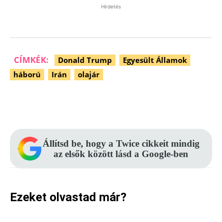
Hirdetés
CÍMKÉK:
Donald Trump
Egyesült Államok
háború
Irán
olajár
Facebook
Pinterest
WhatsApp
Állítsd be, hogy a Twice cikkeit mindig
az elsők között lásd a Google-ben
Ezeket olvastad már?