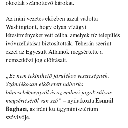
okoztak számottevő károkat.
Az iráni vezetés eközben azzal vádolta
Washingtont, hogy olyan vízügyi
létesítményeket vett célba, amelyek tíz település
ivóvízellátását biztosították. Teherán szerint
ezzel az Egyesült Államok megsértette a
nemzetközi jog előírásait.
„Ez nem tekinthető járulékos veszteségnek.
Szándékosan elkövetett háborús
bűncselekményről és az emberi jogok súlyos
Esmail
megsértéséről van szó”
– nyilatkozta
Baghaei
, az iráni külügyminisztérium
szóvivője.