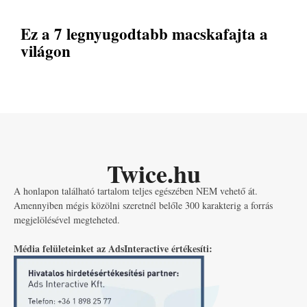
Ez a 7 legnyugodtabb macskafajta a
világon
Twice.hu
A honlapon található tartalom teljes egészében NEM vehető át.
Amennyiben mégis közölni szeretnél belőle 300 karakterig a forrás
megjelölésével megteheted.
Média felületeinket az AdsInteractive értékesíti: