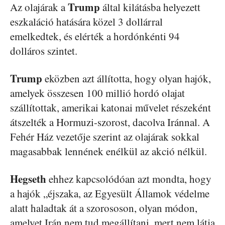
Trump
Az olajárak a
által kilátásba helyezett
eszkaláció hatására közel 3 dollárral
emelkedtek, és elérték a hordónkénti 94
dolláros szintet.
Trump
eközben azt állította, hogy olyan hajók,
amelyek összesen 100 millió hordó olajat
szállítottak, amerikai katonai művelet részeként
átszelték a Hormuzi-szorost, dacolva Iránnal. A
Fehér Ház vezetője szerint az olajárak sokkal
magasabbak lennének enélkül az akció nélkül.
Hegseth
ehhez kapcsolódóan azt mondta, hogy
a hajók „éjszaka, az Egyesült Államok védelme
alatt haladtak át a szorososon, olyan módon,
amelyet Irán nem tud megállítani, mert nem látja