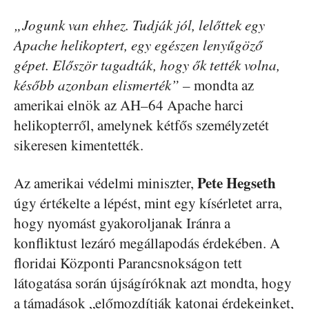
„Jogunk van ehhez. Tudják jól, lelőttek egy
Apache helikoptert, egy egészen lenyűgöző
gépet. Először tagadták, hogy ők tették volna,
később azonban elismerték” –
mondta az
amerikai elnök az AH–64 Apache harci
helikopterről, amelynek kétfős személyzetét
sikeresen kimentették.
Pete
Hegseth
Az amerikai védelmi miniszter,
úgy értékelte a lépést, mint egy kísérletet arra,
hogy nyomást gyakoroljanak Iránra a
konfliktust lezáró megállapodás érdekében. A
floridai Központi Parancsnokságon tett
látogatása során újságíróknak azt mondta, hogy
a támadások „előmozdítják katonai érdekeinket,