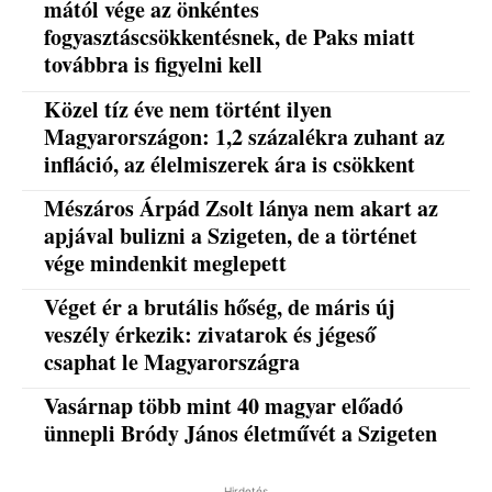
mától vége az önkéntes
fogyasztáscsökkentésnek, de Paks miatt
továbbra is figyelni kell
Közel tíz éve nem történt ilyen
Magyarországon: 1,2 százalékra zuhant az
infláció, az élelmiszerek ára is csökkent
Mészáros Árpád Zsolt lánya nem akart az
apjával bulizni a Szigeten, de a történet
vége mindenkit meglepett
Véget ér a brutális hőség, de máris új
veszély érkezik: zivatarok és jégeső
csaphat le Magyarországra
Vasárnap több mint 40 magyar előadó
ünnepli Bródy János életművét a Szigeten
Hirdetés