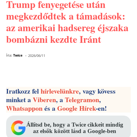
Trump fenyegetése után
megkezdődtek a támadások:
az amerikai hadsereg éjszaka
bombázni kezdte Iránt
-
Írta:
Twice
2026/06/11
Facebook
Pinterest
WhatsApp
Iratkozz fel
hírlevelünkre
, vagy kövess
minket a
Viberen
, a
Telegramon
,
Whatsappon
és a
Google Hírek
-en!
Állítsd be, hogy a Twice cikkeit mindig
az elsők között lásd a Google-ben