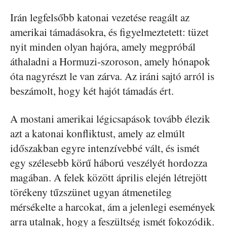
Irán legfelsőbb katonai vezetése reagált az
amerikai támadásokra, és figyelmeztetett: tüzet
nyit minden olyan hajóra, amely megpróbál
áthaladni a Hormuzi-szoroson, amely hónapok
óta nagyrészt le van zárva. Az iráni sajtó arról is
beszámolt, hogy két hajót támadás ért.
A mostani amerikai légicsapások tovább élezik
azt a katonai konfliktust, amely az elmúlt
időszakban egyre intenzívebbé vált, és ismét
egy szélesebb körű háború veszélyét hordozza
magában. A felek között április elején létrejött
törékeny tűzszünet ugyan átmenetileg
mérsékelte a harcokat, ám a jelenlegi események
arra utalnak, hogy a feszültség ismét fokozódik.