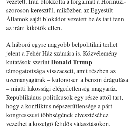
vezetett. Irán blokkolta a forgalmat a Hormuzi-
szoroson keresztül, miközben az Egyesült
Államok saját blokádot vezetett be és tart fenn
az iráni kikötők ellen.
A háború egyre nagyobb belpolitikai terhet
jelent a Fehér Ház számára is. Közvélemény-
Donald
Trump
kutatások szerint
támogatottsága visszaesett, amit részben az
üzemanyagárak – különösen a benzin drágulása
– miatti lakossági elégedetlenség magyaráz.
Republikánus politikusok egy része attól tart,
hogy a konfliktus népszerűtlensége a párt
kongresszusi többségének elvesztéséhez
vezethet a közelgő félidős választásokon.