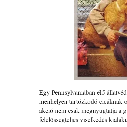
Egy Pennsylvaniában élő állatvéd
menhelyen tartózkodó cicáknak o
akció nem csak megnyugtatja a g
felelősségteljes viselkedés kialak