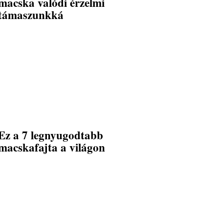
macska valódi érzelmi
támaszunkká
Ez a 7 legnyugodtabb
macskafajta a világon