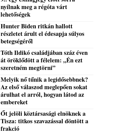
nyílnak meg a régóta várt
lehetőségek
Hunter Biden ritkán hallott
részletet árult el édesapja súlyos
betegségéről
Tóth Ildikó családjában száz éven
át öröklődött a félelem: „Én ezt
szeretném megtörni”
Melyik nő tűnik a legidősebbnek?
Az első válaszod meglepően sokat
árulhat el arról, hogyan látod az
embereket
Őt jelöli köztársasági elnöknek a
Tisza: titkos szavazással döntött a
frakció