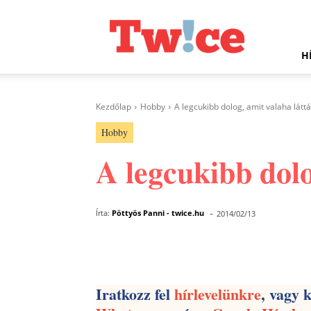
Twice.hu
H
Kezdőlap
Hobby
A legcukibb dolog, amit valaha láttá
Hobby
A legcukibb dolo
-
Írta:
Pöttyös Panni - twice.hu
2014/02/13
Facebook
Megosztás
Iratkozz fel
hírlevelünkre
, vagy 