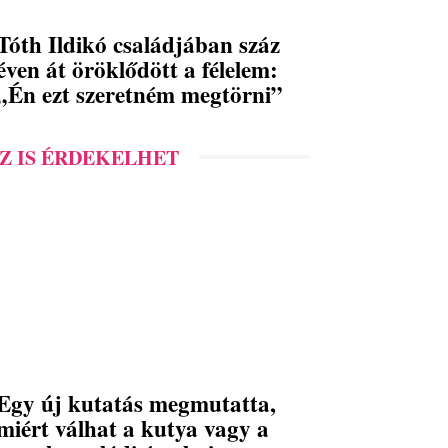
Tóth Ildikó családjában száz
éven át öröklődött a félelem:
„Én ezt szeretném megtörni”
Z IS ÉRDEKELHET
Egy új kutatás megmutatta,
miért válhat a kutya vagy a