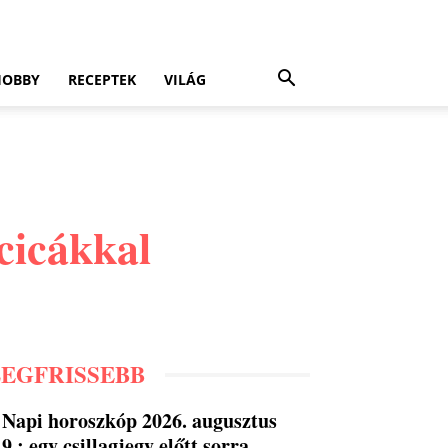
HOBBY
RECEPTEK
VILÁG
scicákkal
LEGFRISSEBB
Napi horoszkóp 2026. augusztus
9.: egy csillagjegy előtt sorra