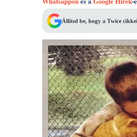
Whatsappon
és a
Google Hírek
-
Állítsd be, hogy a Twice cikke