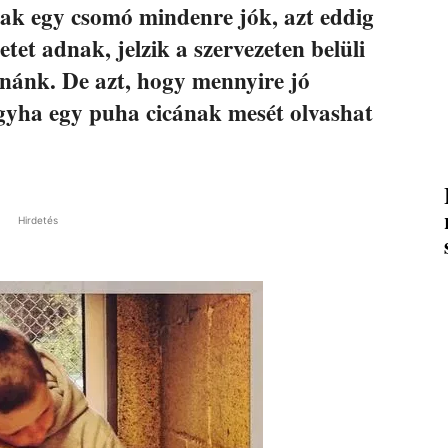
ak egy csomó mindenre jók, azt eddig
tet adnak, jelzik a szervezeten belüli
tnánk. De azt, hogy mennyire jó
ogyha egy puha cicának mesét olvashat
Hirdetés