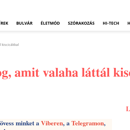
ÍREK
BULVÁR
ÉLETMÓD
SZÓRAKOZÁS
HI-TECH
l kiscicákkal
g, amit valaha láttál ki
Pinterest
WhatsApp
Email
kövess minket a
Viberen
, a
Telegramon
,