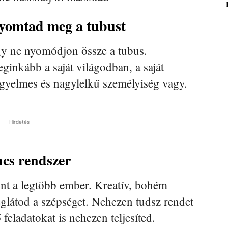
nyomtad meg a tubust
y ne nyomódjon össze a tubus.
inkább a saját világodban, a saját
figyelmes és nagylelkű személyiség vagy.
Hirdetés
cs rendszer
nt a legtöbb ember. Kreatív, bohém
látod a szépséget. Nehezen tudsz rendet
 feladatokat is nehezen teljesíted.