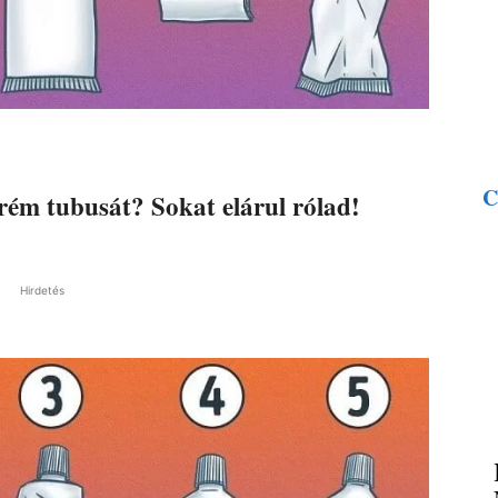
C
ém tubusát? Sokat elárul rólad!
Hirdetés