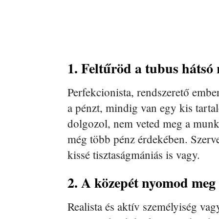
1. Feltűröd a tubus hátsó 
Perfekcionista, rendszerető embe
a pénzt, mindig van egy kis tar
dolgozol, nem veted meg a munkát,
még több pénz érdekében. Szervez
kissé tisztaságmániás is vagy.
2. A közepét nyomod meg 
Realista és aktív személyiség vag