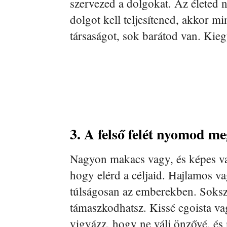
szervezed a dolgokat. Az életed n
dolgot kell teljesítened, akkor m
társaságot, sok barátod van. Kieg
3. A felső felét nyomod m
Nagyon makacs vagy, és képes v
hogy elérd a céljaid. Hajlamos v
túlságosan az emberekben. Soks
támaszkodhatsz. Kissé egoista va
vigyázz, hogy ne válj önzővé, és 