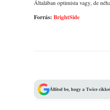
Általában optimista vagy, de né
Forrás:
BrightSide
Facebook
Megosztás
Állítsd be, hogy a Twice cikke