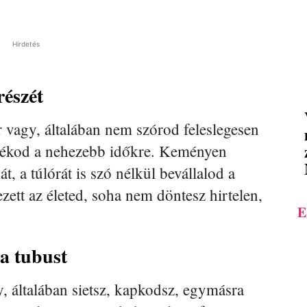
Hirdetés
részét
r vagy, általában nem szórod feleslegesen
talékod a nehezebb időkre. Keményen
 a túlórát is szó nélkül bevállalod a
ett az életed, soha nem döntesz hirtelen,
E
a tubust
y, általában sietsz, kapkodsz, egymásra