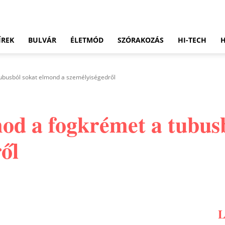
ÍREK
BULVÁR
ÉLETMÓD
SZÓRAKOZÁS
HI-TECH
ubusból sokat elmond a személyiségedről
d a fogkrémet a tubus
ől
Pinterest
WhatsApp
Email