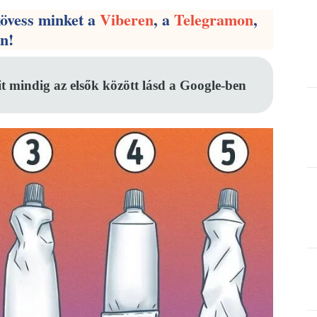
kövess minket a
Viberen
, a
Telegramon
,
en!
it mindig az elsők között lásd a Google-ben