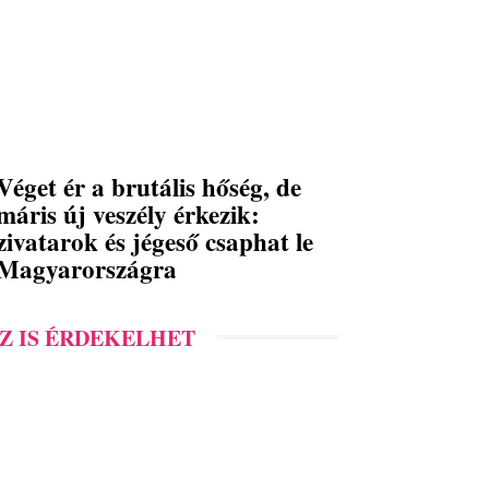
Véget ér a brutális hőség, de
máris új veszély érkezik:
zivatarok és jégeső csaphat le
Magyarországra
Z IS ÉRDEKELHET