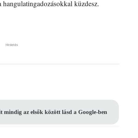
ha hangulatingadozásokkal küzdesz.
Hirdetés
Pinterest
WhatsApp
Email
it mindig az elsők között lásd a Google-ben