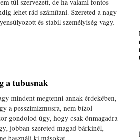
em túl szervezett, de ha valami fontos
indig lehet rád számítani. Szereted a nagy
yensúlyozott és stabil személyiség vagy.
eg a tubusnak
agy mindent megtenni annak érdekében,
agy a pesszimizmusra, nem bízol
zor gondolod úgy, hogy csak önmagadra
gy, jobban szereted magad bárkinél,
ne használj ki másokat.