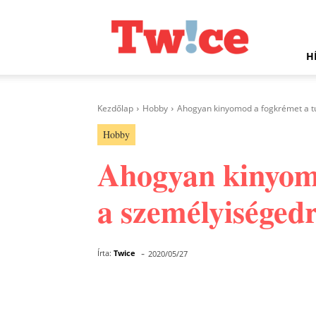
Twice.hu
H
Kezdőlap
Hobby
Ahogyan kinyomod a fogkrémet a t
Hobby
Ahogyan kinyomo
a személyiségedr
-
Írta:
Twice
2020/05/27
Facebook
Megosztás