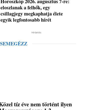
Horoszkóp 2026. augusztus 7-re:
eloszlanak a felhők, egy
csillagjegy megkaphatja élete
egyik legfontosabb hírét
Hirdetés
SEMEGÉZZ
Közel tíz éve nem történt ilyen