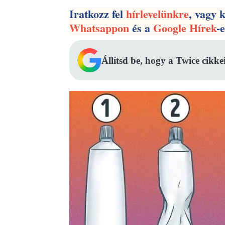
Iratkozz fel
hírlevelünkre
, vagy 
Whatsappon
és a
Google Hírek
-
Állítsd be, hogy a Twice cikke