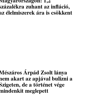
Magyarországon: 1,2
százalékra zuhant az infláció,
az élelmiszerek ára is csökkent
Mészáros Árpád Zsolt lánya
nem akart az apjával bulizni a
Szigeten, de a történet vége
mindenkit meglepett