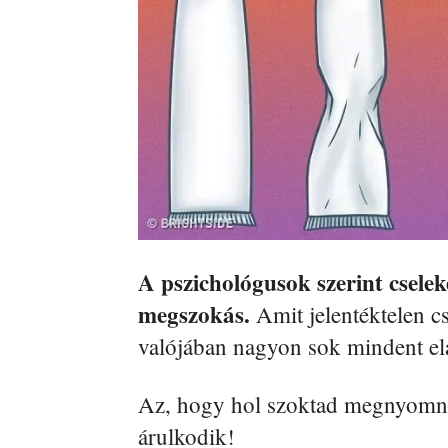
A pszichológusok szerint csel
megszokás.
Amit jelentéktelen cs
valójában nagyon sok mindent elá
Az, hogy hol szoktad megnyomni 
árulkodik!