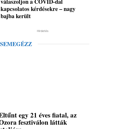
válaszoljon a COVID-dal
kapcsolatos kérdésekre – nagy
bajba került
Hirdetés
SEMEGÉZZ
Eltűnt egy 21 éves fiatal, az
Ozora fesztiválon látták