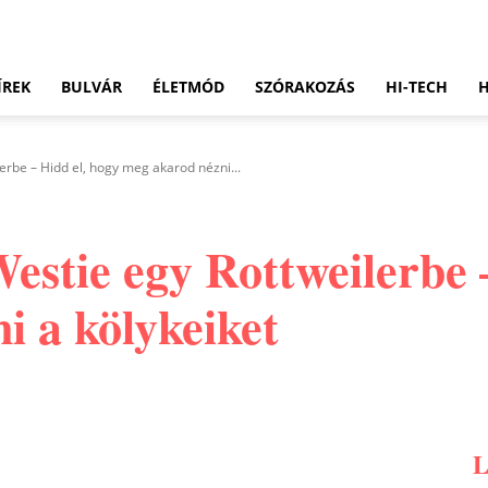
ÍREK
BULVÁR
ÉLETMÓD
SZÓRAKOZÁS
HI-TECH
erbe – Hidd el, hogy meg akarod nézni...
Westie egy Rottweilerbe 
i a kölykeiket
Pinterest
WhatsApp
Email