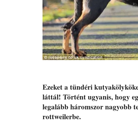
Ezeket a tündéri kutyakölykök
láttál! Történt ugyanis, hogy eg
legalább háromszor nagyobb te
rottweilerbe.