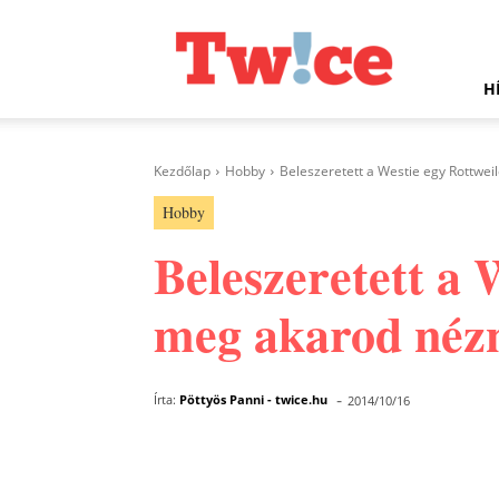
Twice.hu
H
Kezdőlap
Hobby
Beleszeretett a Westie egy Rottweil
Hobby
Beleszeretett a 
meg akarod nézn
-
Írta:
Pöttyös Panni - twice.hu
2014/10/16
Facebook
Megosztás