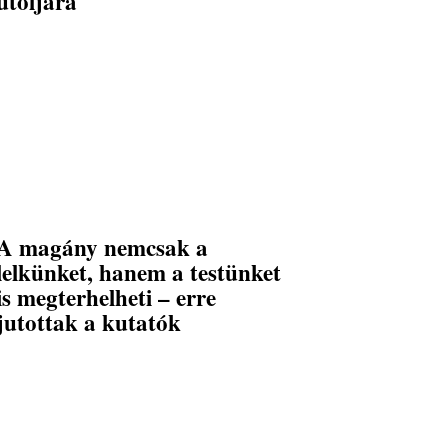
utoljára
A magány nemcsak a
lelkünket, hanem a testünket
is megterhelheti – erre
jutottak a kutatók