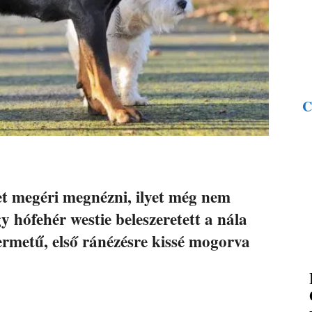
C
et megéri megnézni, ilyet még nem
y hófehér westie beleszeretett a nála
rmetű, első ránézésre kissé mogorva