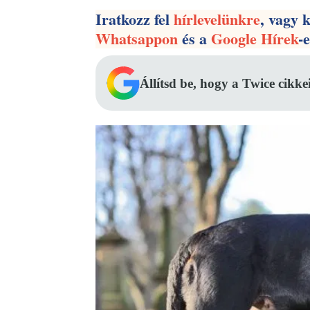
Iratkozz fel
hírlevelünkre
, vagy 
Whatsappon
és a
Google Hírek
-
Állítsd be, hogy a Twice cikke