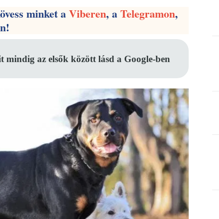
kövess minket a
Viberen
, a
Telegramon
,
en!
it mindig az elsők között lásd a Google-ben