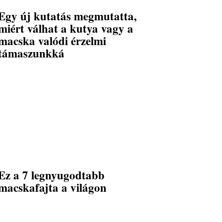
Egy új kutatás megmutatta,
miért válhat a kutya vagy a
macska valódi érzelmi
támaszunkká
Ez a 7 legnyugodtabb
macskafajta a világon