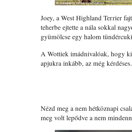
Joey, a West Highland Terrier faj
teherbe ejtette a nála sokkal nagy
gyümölcse egy halom tündércuki 
A Wottiek imádnivalóak, hogy kir
apjukra inkább, az még kérdéses.
Nézd meg a nem hétköznapi család
meg volt lepődve a nem mindenna