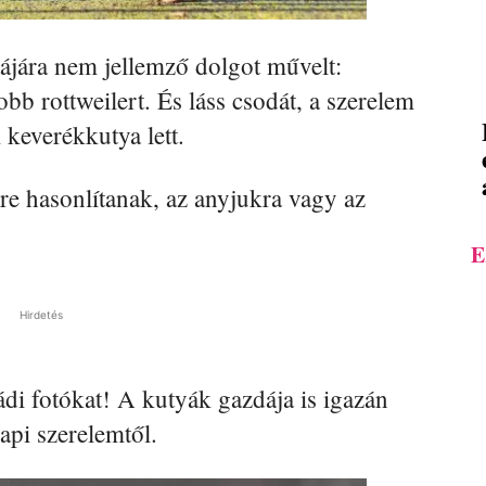
tájára nem jellemző dolgot művelt:
obb rottweilert. És láss csodát, a szerelem
keverékkutya lett.
e hasonlítanak, az anyjukra vagy az
E
Hirdetés
i fotókat! A kutyák gazdája is igazán
pi szerelemtől.